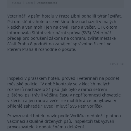
autora
Zdroj |
Depositphotos
Veterináři v psím hotelu v Praze Libni odhalili týrání zvířat.
Psi umístění v hotelu se většinu dne nacházeli v malých
klecích a ven mohli jen na chvíli ráno a večer. ČTK o tom
informovala Státní veterinární správa (SVS). Veterináři
předají pro porušení zákona na ochranu zvířat městské
části Praha 8 podnět na zahájení správního řízení, ve
kterém Praha 8 rozhodne o pokutě.
reklama
Inspekci v pražském hotelu provedli veterináři na podnět
městské policie. "V době kontroly se v klecích malých
rozměrů nacházelo 21 psů. Jak bylo v rámci šetření
zjištěno, psi trávili většinu času v nepřítomnosti chovatele
v klecích a jen ráno a večer se mohli krátce pohybovat v
přilehlé zahradě," uvedl mluvčí SVS Petr Vorlíček.
Provozovatel hotelu navíc podle Vorlíčka nedoložil platnou
vakcinaci aktuálně držených psů, inspektoři tak vyzvali
provozovatele k dodatečnému doložení.