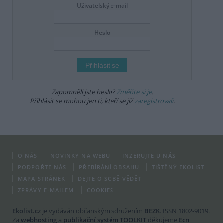
Uživatelský e-mail
Heslo
Zapomněli jste heslo?
Změňte si je
.
Přihlásit se mohou jen ti, kteří se již
zaregistrovali
.
O NÁS
NOVINKY NA WEBU
INZERUJTE U NÁS
PODPOŘTE NÁS
PŘEBÍRÁNÍ OBSAHU
TIŠTĚNÝ EKOLIST
MAPA STRÁNEK
DEJTE O SOBĚ VĚDĚT
ZPRÁVY E-MAILEM
COOKIES
Ekolist.cz
je vydáván občanským sdružením
BEZK
. ISSN 1802-9019.
Za
webhosting
a
publikační systém TOOLKIT
děkujeme
Ecn