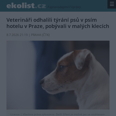
☰
/
zpravodajství
/
zprávy
Veterináři odhalili týrání psů v psím
hotelu v Praze, pobývali v malých klecích
8.7.2026 21:19 | PRAHA (
ČTK
)
Licence |
Všechna práva vyhrazena. Další šíření je možné jen se souhlasem