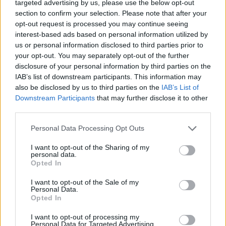
týrání. Ve více než 20 nejzávažnějších případů předala SVS
targeted advertising by us, please use the below opt-out
Policii ČR podnět pro podezření ze spáchání trestného
section to confirm your selection. Please note that after your
činu.
opt-out request is processed you may continue seeing
interest-based ads based on personal information utilized by
Ministr průmyslu a obchodu Karel Havlíček (ANO) minulý
us or personal information disclosed to third parties prior to
týden řekl, že současné tresty za týrání zvířat jsou mírné, a
vládní koalice proto navrhuje zvýšení trestů i sankcí.
your opt-out. You may separately opt-out of the further
Současný zákon na ochranu zvířat proti týrání definuje
disclosure of your personal information by third parties on the
týrání jako jednání, které zvířeti způsobuje bolest, utrpení
IAB’s list of downstream participants. This information may
či poškození zdraví. Stanovuje pokuty i tresty pro
also be disclosed by us to third parties on the
IAB’s List of
pachatele.
Downstream Participants
that may further disclose it to other
third parties.
reklama
Personal Data Processing Opt Outs
I want to opt-out of the Sharing of my
personal data.
Opted In
I want to opt-out of the Sale of my
Personal Data.
Opted In
I want to opt-out of processing my
Personal Data for Targeted Advertising.