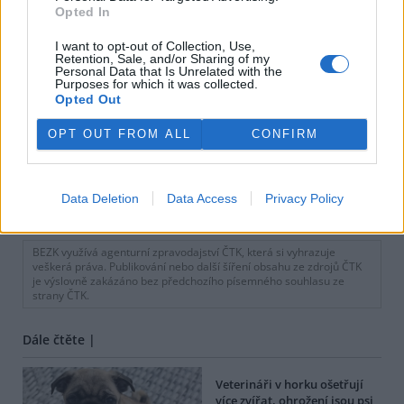
Opted In
I want to opt-out of Collection, Use,
Retention, Sale, and/or Sharing of my
Personal Data that Is Unrelated with the
Purposes for which it was collected.
Opted Out
OPT OUT FROM ALL
CONFIRM
Data Deletion
Data Access
Privacy Policy
tisknout
poslat
BEZK využívá agenturní zpravodajství ČTK, která si vyhrazuje
veškerá práva. Publikování nebo další šíření obsahu ze zdrojů ČTK
je výslovně zakázáno bez předchozího písemného souhlasu ze
strany ČTK.
Dále čtěte |
Veterináři v horku ošetřují
více zvířat, ohrožení jsou psi