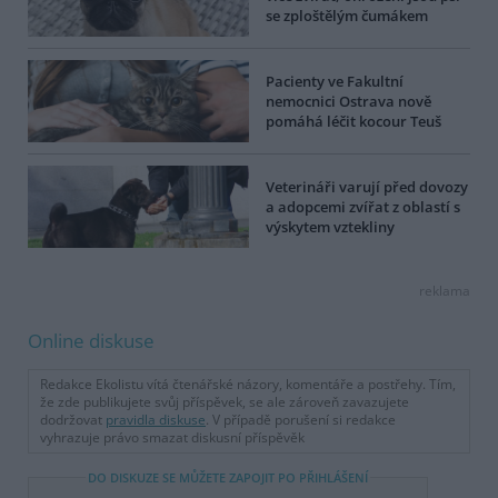
se zploštělým čumákem
Pacienty ve Fakultní
nemocnici Ostrava nově
pomáhá léčit kocour Teuš
Veterináři varují před dovozy
a adopcemi zvířat z oblastí s
výskytem vztekliny
reklama
Online diskuse
Redakce Ekolistu vítá čtenářské názory, komentáře a postřehy. Tím,
že zde publikujete svůj příspěvek, se ale zároveň zavazujete
dodržovat
pravidla diskuse
. V případě porušení si redakce
vyhrazuje právo smazat diskusní příspěvěk
DO DISKUZE SE MŮŽETE ZAPOJIT PO PŘIHLÁŠENÍ