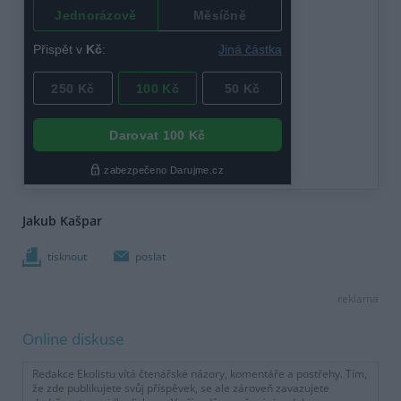
Jakub Kašpar
tisknout
poslat
reklama
Online diskuse
Redakce Ekolistu vítá čtenářské názory, komentáře a postřehy. Tím,
že zde publikujete svůj příspěvek, se ale zároveň zavazujete