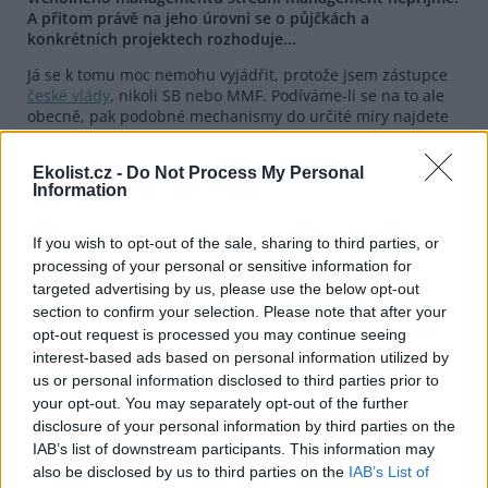
A přitom právě na jeho úrovni se o půjčkách a
konkrétních projektech rozhoduje...
Já se k tomu moc nemohu vyjádřit, protože jsem zástupce
české vlády
, nikoli SB nebo MMF. Podíváme-li se na to ale
obecně, pak podobné mechanismy do určité míry najdete
u každé velké instituce. Existuje iniciátor a pak to pomalu
prostupuje strukturami, které se mají rozhýbat. Čím je
Ekolist.cz -
Do Not Process My Personal
instituce větší, tím narůstá i setrvačnost jejích struktur.
Information
Kritici tady mohou mít do značné míry pravdu.
Kritika nejde jen ze strany nevládních organizací, ale také
If you wish to opt-out of the sale, sharing to third parties, or
od tzv. Meltzerovy komise...
processing of your personal or sensitive information for
targeted advertising by us, please use the below opt-out
Zpráva Meltzerovy komise je samozřejmě výrazný
dokument. Musím ale konstatovat, že není tak úplně
section to confirm your selection. Please note that after your
jednoznačná, jak to některé kruhy, především kritici MMF a
opt-out request is processed you may continue seeing
SB, interpretují. Pokud já vím, tak Meltzerova zpráva byla
interest-based ads based on personal information utilized by
přijata poměrně kontroverzně. Poukazuje se přitom na
us or personal information disclosed to third parties prior to
celou řadu zpochybnitelných míst v analýzách i v závěrech.
your opt-out. You may separately opt-out of the further
Druhá, méně známá skutečnost je, že několik členů té
disclosure of your personal information by third parties on the
komise rezignovalo, protože nesouhlasili s vyzněním
IAB’s list of downstream participants. This information may
závěrečné zprávy. Berme tedy Meltzerovu zprávu jako
also be disclosed by us to third parties on the
IAB’s List of
konzultativní dokument, ale ne jako jedinou a