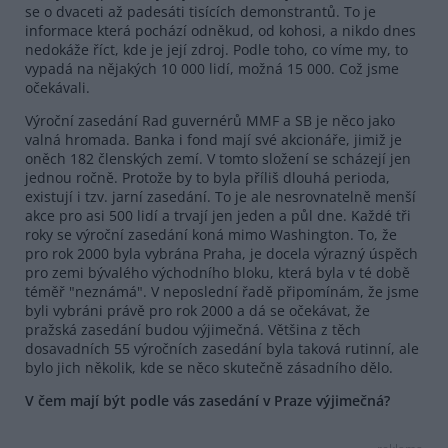
se o dvaceti až padesáti tisících demonstrantů. To je
informace která pochází odněkud, od kohosi, a nikdo dnes
nedokáže říct, kde je její zdroj. Podle toho, co víme my, to
vypadá na nějakých 10 000 lidí, možná 15 000. Což jsme
očekávali.
Výroční zasedání Rad guvernérů MMF a SB je něco jako
valná hromada. Banka i fond mají své akcionáře, jimiž je
oněch 182 členských zemí. V tomto složení se scházejí jen
jednou ročně. Protože by to byla příliš dlouhá perioda,
existují i tzv. jarní zasedání. To je ale nesrovnatelně menší
akce pro asi 500 lidí a trvají jen jeden a půl dne. Každé tři
roky se výroční zasedání koná mimo Washington. To, že
pro rok 2000 byla vybrána Praha, je docela výrazný úspěch
pro zemi bývalého východního bloku, která byla v té době
téměř "neznámá". V neposlední řadě připomínám, že jsme
byli vybráni právě pro rok 2000 a dá se očekávat, že
pražská zasedání budou výjimečná. Většina z těch
dosavadních 55 výročních zasedání byla taková rutinní, ale
bylo jich několik, kde se něco skutečně zásadního dělo.
V čem mají být podle vás zasedání v Praze výjimečná?