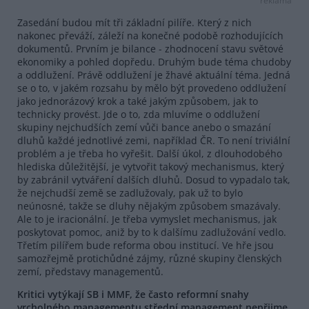
reklama
Zasedání budou mít tři základní pilíře. Který z nich
nakonec převáží, záleží na konečné podobě rozhodujících
dokumentů. Prvním je bilance - zhodnocení stavu světové
ekonomiky a pohled dopředu. Druhým bude téma chudoby
a oddlužení. Právě oddlužení je žhavé aktuální téma. Jedná
se o to, v jakém rozsahu by mělo být provedeno oddlužení
jako jednorázový krok a také jakým způsobem, jak to
technicky provést. Jde o to, zda mluvíme o oddlužení
skupiny nejchudších zemí vůči bance anebo o smazání
dluhů každé jednotlivé zemi, například ČR. To není triviální
problém a je třeba ho vyřešit. Další úkol, z dlouhodobého
hlediska důležitější, je vytvořit takový mechanismus, který
by zabránil vytváření dalších dluhů. Dosud to vypadalo tak,
že nejchudší země se zadlužovaly, pak už to bylo
neúnosné, takže se dluhy nějakým způsobem smazávaly.
Ale to je iracionální. Je třeba vymyslet mechanismus, jak
poskytovat pomoc, aniž by to k dalšímu zadlužování vedlo.
Třetím pilířem bude reforma obou institucí. Ve hře jsou
samozřejmě protichůdné zájmy, různé skupiny členských
zemí, představy managementů.
Kritici vytýkají SB i MMF, že často reformní snahy
vrcholného managementu střední management nepřijme.