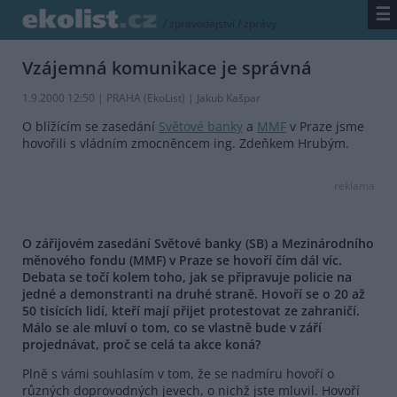
☰
/
zpravodajství
/
zprávy
Vzájemná komunikace je správná
1.9.2000 12:50 | PRAHA (EkoList) | Jakub Kašpar
O blížícím se zasedání
Světové banky
a
MMF
v Praze jsme
hovořili s vládním zmocněncem ing. Zdeňkem Hrubým.
reklama
O zářijovém zasedání Světové banky (SB) a Mezinárodního
měnového fondu (MMF) v Praze se hovoří čím dál víc.
Debata se točí kolem toho, jak se připravuje policie na
jedné a demonstranti na druhé straně. Hovoří se o 20 až
50 tisících lidí, kteří mají přijet protestovat ze zahraničí.
Málo se ale mluví o tom, co se vlastně bude v září
projednávat, proč se celá ta akce koná?
Plně s vámi souhlasím v tom, že se nadmíru hovoří o
různých doprovodných jevech, o nichž jste mluvil. Hovoří