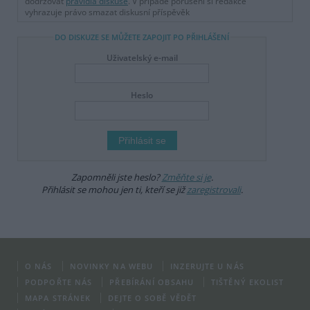
dodržovat
pravidla diskuse
. V případě porušení si redakce
vyhrazuje právo smazat diskusní příspěvěk
DO DISKUZE SE MŮŽETE ZAPOJIT PO PŘIHLÁŠENÍ
Uživatelský e-mail
Heslo
Zapomněli jste heslo?
Změňte si je
.
Přihlásit se mohou jen ti, kteří se již
zaregistrovali
.
O NÁS
NOVINKY NA WEBU
INZERUJTE U NÁS
PODPOŘTE NÁS
PŘEBÍRÁNÍ OBSAHU
TIŠTĚNÝ EKOLIST
MAPA STRÁNEK
DEJTE O SOBĚ VĚDĚT