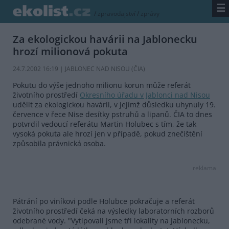
☰
/
zpravodajství
/
zprávy
Za ekologickou havárii na Jablonecku
hrozí milionová pokuta
24.7.2002 16:19 | JABLONEC NAD NISOU (
ČIA
)
Pokutu do výše jednoho milionu korun může referát
životního prostředí
Okresního úřadu v Jablonci nad Nisou
udělit za ekologickou havárii, v jejímž důsledku uhynuly 19.
července v řece Nise desítky pstruhů a lipanů. ČIA to dnes
potvrdil vedoucí referátu Martin Holubec s tím, že tak
vysoká pokuta ale hrozí jen v případě, pokud znečištění
způsobila právnická osoba.
reklama
Pátrání po viníkovi podle Holubce pokračuje a referát
životního prostředí čeká na výsledky laboratorních rozborů
odebrané vody. "Vytipovali jsme tři lokality na Jablonecku,