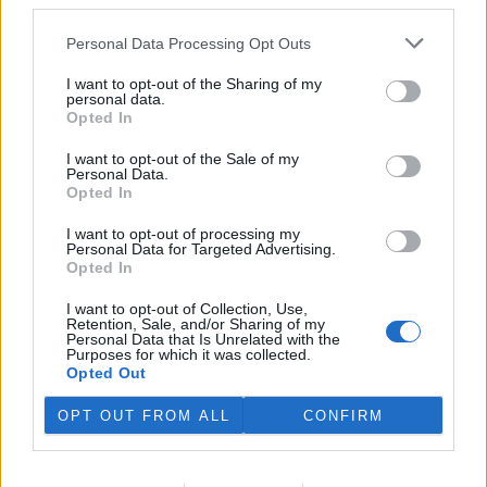
third parties.
Personal Data Processing Opt Outs
I want to opt-out of the Sharing of my
personal data.
Opted In
I want to opt-out of the Sale of my
Personal Data.
Opted In
I want to opt-out of processing my
Personal Data for Targeted Advertising.
tisknout
poslat
Opted In
reklama
I want to opt-out of Collection, Use,
Retention, Sale, and/or Sharing of my
Personal Data that Is Unrelated with the
Online diskuse
Purposes for which it was collected.
Opted Out
Redakce Ekolistu vítá čtenářské názory, komentáře a postřehy. Tím,
že zde publikujete svůj příspěvek, se ale zároveň zavazujete
OPT OUT FROM ALL
CONFIRM
dodržovat
pravidla diskuse
. V případě porušení si redakce
vyhrazuje právo smazat diskusní příspěvěk