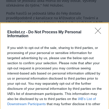
odkud se jedovatá látka mohla do vody dostat. Výsledky
očekáváme do týdne," řekl Holubec.
Podle hasičů se jedovatá látka do řeky dostala
pravděpodobně z kanalizace na křižovatce ulic Tovární a
Liberecká v Jablonci nad Nisou. Mrtvé ryby nacházeli rybáři
zhruba na šestikilometrovém úseku řeky od Jablonce do
Vratislavic. Škody odhadují jen na necelé dva tisíce korun.
Ekolist.cz -
Do Not Process My Personal
Information
Podle Holubce je ale fakt, že byla otrávena pstruhová voda,
velmi alarmující, a proto nebude úřad k viníkovi nijak
shovívavý.
If you wish to opt-out of the sale, sharing to third parties, or
processing of your personal or sensitive information for
reklama
targeted advertising by us, please use the below opt-out
section to confirm your selection. Please note that after your
opt-out request is processed you may continue seeing
interest-based ads based on personal information utilized by
us or personal information disclosed to third parties prior to
your opt-out. You may separately opt-out of the further
disclosure of your personal information by third parties on the
IAB’s list of downstream participants. This information may
also be disclosed by us to third parties on the
IAB’s List of
Downstream Participants
that may further disclose it to other