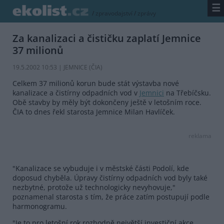
☰
/
zpravodajství
/
zprávy
Za kanalizaci a čističku zaplatí Jemnice
37 milionů
19.5.2002 10:53 | JEMNICE (
ČIA
)
Celkem 37 milionů korun bude stát výstavba nové
kanalizace a čistírny odpadních vod v
Jemnici
na Třebíčsku.
Obě stavby by měly být dokončeny ještě v letošním roce.
ČIA to dnes řekl starosta Jemnice Milan Havlíček.
reklama
"Kanalizace se vybuduje i v městské části Podolí, kde
doposud chyběla. Úpravy čistírny odpadních vod byly také
nezbytné, protože už technologicky nevyhovuje,"
poznamenal starosta s tím, že práce zatím postupují podle
harmonogramu.
"Je to pro letošní rok rozhodně největší investiční akce.