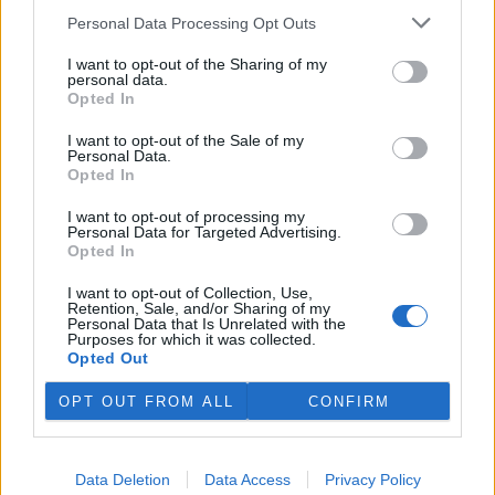
Personal Data Processing Opt Outs
I want to opt-out of the Sharing of my
personal data.
Opted In
I want to opt-out of the Sale of my
Personal Data.
Opted In
tisknout
poslat
I want to opt-out of processing my
Personal Data for Targeted Advertising.
Opted In
reklama
I want to opt-out of Collection, Use,
Retention, Sale, and/or Sharing of my
Online diskuse
Personal Data that Is Unrelated with the
Purposes for which it was collected.
Opted Out
Redakce Ekolistu vítá čtenářské názory, komentáře a postřehy. Tím,
že zde publikujete svůj příspěvek, se ale zároveň zavazujete
dodržovat
pravidla diskuse
. V případě porušení si redakce
OPT OUT FROM ALL
CONFIRM
vyhrazuje právo smazat diskusní příspěvěk
DO DISKUZE SE MŮŽETE ZAPOJIT PO PŘIHLÁŠENÍ
Data Deletion
Data Access
Privacy Policy
Uživatelský e-mail