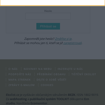
Heslo
Zapomněli jste heslo?
Změňte si je
.
Přihlásit se mohou jen ti, kteří se již
zaregistrovali
.
O NÁS
NOVINKY NA WEBU
INZERUJTE U NÁS
PODPOŘTE NÁS
PŘEBÍRÁNÍ OBSAHU
TIŠTĚNÝ EKOLIST
MAPA STRÁNEK
DEJTE O SOBĚ VĚDĚT
ZPRÁVY E-MAILEM
COOKIES
Ekolist.cz
je vydáván občanským sdružením
BEZK
. ISSN 1802-9019.
Za
webhosting
a
publikační systém TOOLKIT
děkujeme
Ecn
studiu
. Navštivte
Ecomonitor
.