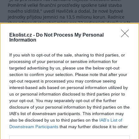
Poměrně velké finanční prostředky spolkne také stavba
nového sídliště," uvedl Havlíček a dodal, že nové bytové
jednotky přijdou Jemnici na 13,5 milionu korun. Radnice
chce připravit stavební místa pro 32 rodinných domů a pět
bytových domů v co nejkratším časovém intervalu.
"Nechceme tuto investiční akci kvůli nedostatku finančních
Ekolist.cz -
Do Not Process My Personal
Information
prostředků odsouvat. Už nyní zjišťujeme, kdo by měl zájem
na tomto místě stavět," dodal starosta.
If you wish to opt-out of the sale, sharing to third parties, or
reklama
processing of your personal or sensitive information for
targeted advertising by us, please use the below opt-out
section to confirm your selection. Please note that after your
opt-out request is processed you may continue seeing
interest-based ads based on personal information utilized by
us or personal information disclosed to third parties prior to
your opt-out. You may separately opt-out of the further
disclosure of your personal information by third parties on the
IAB’s list of downstream participants. This information may
also be disclosed by us to third parties on the
IAB’s List of
Downstream Participants
that may further disclose it to other
third parties.