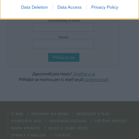
Data Deletion
Data Access
Privacy Policy
DO DISKUZE SE MŮŽETE ZAPOJIT PO PŘIHLÁŠENÍ
Uživatelský e-mail
Heslo
Zapomněli jste heslo?
Změňte si je
.
Přihlásit se mohou jen ti, kteří se již
zaregistrovali
.
O NÁS
NOVINKY NA WEBU
INZERUJTE U NÁS
PODPOŘTE NÁS
PŘEBÍRÁNÍ OBSAHU
TIŠTĚNÝ EKOLIST
MAPA STRÁNEK
DEJTE O SOBĚ VĚDĚT
ZPRÁVY E-MAILEM
COOKIES