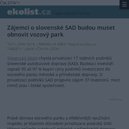
ČIA,SITA">
☰
/
zpravodajství
/
zprávy
Zájemci o slovenské SAD budou muset
obnovit vozový park
15.11.2000 14:15 | PRAHA (<A HREF="http://cia.atlas.cz"
TARGET="_blank">ČIA</A>,SITA)
Slovenská vláda
chystá privatizaci 17 státních podniků
Slovenské autobusové dopravy (SAD). Budoucí investoři
zaplatí 95 až 97 % kupní ceny podniků investicemi do
vozového parku městské a příměstské dopravy. O
privatizaci podniků SAD projevilo zájem 37 investorů, mezi
nimiž jsou i české společnosti.
reklama
Právě obnova vozového parku a efektivnější využívání
majetku je hlavním důvodem privatizace podniků SAD.
Věkový průměr autobusů městské a příměstské dopravy