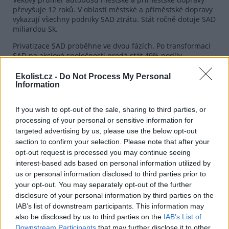
převyšuje 12 roků. V oblasti městské a příměstské dopravy
vykazují všechny podniky SAD ztrátu. Stát ročně dotuje SAD
miliardou Sk.
Privatizace SAD proběhne ve dvou fázích. Po transformaci
SAD na akciové společnosti prodá stát 49% podíly
jednotlivým investorům. V druhé části bude převedeno 34
% akcií na vyšší územně správní celky a zbylých 17 % bude
Ekolist.cz -
Do Not Process My Personal
doprivatizováno. Slovenský Fond národního majetku si
Information
před druhou fází privatizace dočasně ponechá v SAD
většinový podíl, ale práva akcionáře bude vykonávat
If you wish to opt-out of the sale, sharing to third parties, or
ministerstvo dopravy
.
processing of your personal or sensitive information for
targeted advertising by us, please use the below opt-out
reklama
section to confirm your selection. Please note that after your
opt-out request is processed you may continue seeing
interest-based ads based on personal information utilized by
us or personal information disclosed to third parties prior to
your opt-out. You may separately opt-out of the further
disclosure of your personal information by third parties on the
IAB’s list of downstream participants. This information may
also be disclosed by us to third parties on the
IAB’s List of
Downstream Participants
that may further disclose it to other