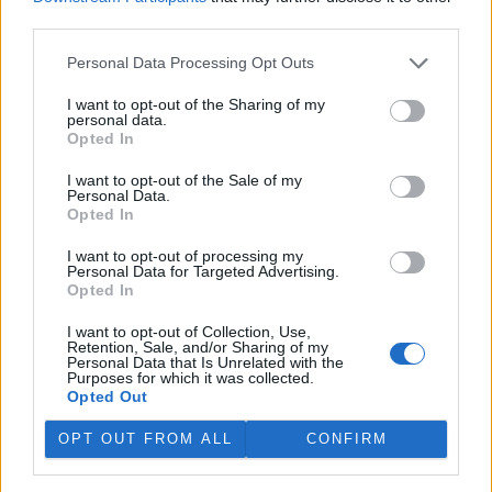
third parties.
Personal Data Processing Opt Outs
I want to opt-out of the Sharing of my
personal data.
Opted In
I want to opt-out of the Sale of my
Personal Data.
Opted In
I want to opt-out of processing my
Personal Data for Targeted Advertising.
Opted In
tisknout
poslat
I want to opt-out of Collection, Use,
reklama
Retention, Sale, and/or Sharing of my
Personal Data that Is Unrelated with the
Purposes for which it was collected.
Online diskuse
Opted Out
Redakce Ekolistu vítá čtenářské názory, komentáře a postřehy. Tím,
OPT OUT FROM ALL
CONFIRM
že zde publikujete svůj příspěvek, se ale zároveň zavazujete
dodržovat
pravidla diskuse
. V případě porušení si redakce
vyhrazuje právo smazat diskusní příspěvěk