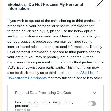
Ekolist.cz -
Do Not Process My Personal
K výstavě vznikl katalog Zelená architektura.cz, který svými
Information
eseji doplnil geolog, klimatolog, spisovatel, filosof,
překladatel taoistických a zenových textů a popularizátor
If you wish to opt-out of the sale, sharing to third parties, or
vědy Václav Cílek.
processing of your personal or sensitive information for
targeted advertising by us, please use the below opt-out
reklama
section to confirm your selection. Please note that after your
Vystavovaných projektech je možné najít informace také na
opt-out request is processed you may continue seeing
stránkách
www.archiweb.cz
.
interest-based ads based on personal information utilized by
us or personal information disclosed to third parties prior to
Výstava Zelená architektura.cz (Green Architecture.cz) se
your opt-out. You may separately opt-out of the further
uskutečnila jako součást širšího výstavního projektu. Další
disclosure of your personal information by third parties on the
výstavy byly Mitchell Joachim/Architectural + Urban +
IAB’s list of downstream participants. This information may
Ecological Design v galerii Jaroslava Fragnera, Sluneční
architektura v Rakousku (Solar Architecture in Austria) v
also be disclosed by us to third parties on the
IAB’s List of
Lapidáriu Betlémské kaple a Zumtobel group award
Downstream Participants
that may further disclose it to other
Zumtobel Light Center v Praze. V rámci výstavy projektu
third parties.
proběhl cyklus přednášek se zahraničními architekty na
různých místech v Praze.
Personal Data Processing Opt Outs
I want to opt-out of the Sharing of my
reklama
personal data.
Opted In