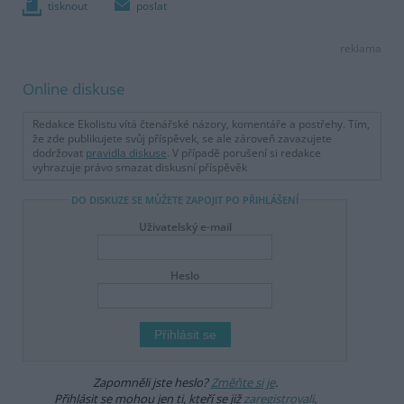
tisknout
poslat
reklama
Online diskuse
Redakce Ekolistu vítá čtenářské názory, komentáře a postřehy. Tím,
že zde publikujete svůj příspěvek, se ale zároveň zavazujete
dodržovat
pravidla diskuse
. V případě porušení si redakce
vyhrazuje právo smazat diskusní příspěvěk
DO DISKUZE SE MŮŽETE ZAPOJIT PO PŘIHLÁŠENÍ
Uživatelský e-mail
Heslo
Zapomněli jste heslo?
Změňte si je
.
Přihlásit se mohou jen ti, kteří se již
zaregistrovali
.