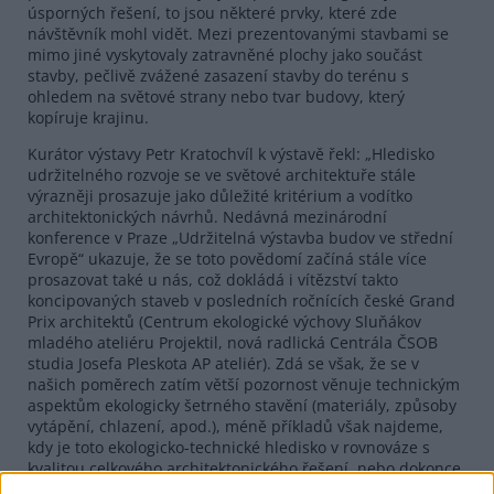
úsporných řešení, to jsou některé prvky, které zde
návštěvník mohl vidět. Mezi prezentovanými stavbami se
mimo jiné vyskytovaly zatravněné plochy jako součást
stavby, pečlivě zvážené zasazení stavby do terénu s
ohledem na světové strany nebo tvar budovy, který
kopíruje krajinu.
Kurátor výstavy Petr Kratochvíl k výstavě řekl: „Hledisko
udržitelného rozvoje se ve světové architektuře stále
výrazněji prosazuje jako důležité kritérium a vodítko
architektonických návrhů. Nedávná mezinárodní
konference v Praze „Udržitelná výstavba budov ve střední
Evropě“ ukazuje, že se toto povědomí začíná stále více
prosazovat také u nás, což dokládá i vítězství takto
koncipovaných staveb v posledních ročnících české Grand
Prix architektů (Centrum ekologické výchovy Sluňákov
mladého ateliéru Projektil, nová radlická Centrála ČSOB
studia Josefa Pleskota AP ateliér). Zdá se však, že se v
našich poměrech zatím větší pozornost věnuje technickým
aspektům ekologicky šetrného stavění (materiály, způsoby
vytápění, chlazení, apod.), méně příkladů však najdeme,
kdy je toto ekologicko-technické hledisko v rovnováze s
kvalitou celkového architektonického řešení, nebo dokonce
je inspirací originální architektury.“