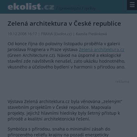
☰
/
zpravodajství
/
zprávy
Zelená architektura v České republice
19.12.2008 16:17 | PRAHA (
Ekolist.cz
) | Kamila Pletánková
Od konce října do poloviny listopadu proběhla v galerii
Jaroslava Fragnera v Praze výstava
Zelená architektura.cz
(Green Architecture.cz). Návod na úsporné a ekologické
stavění zde návštěvník nenašel, zato ukázku hodnotného,
vkusného a účelového bydlení v harmonii s přírodou ano.
reklama
Výstava Zelená architektura.cz byla věnována „zeleným“
stavebním projektům v České republice. Mapovala
projekty, jejichž hlavními hledisky byly šetrný přístup k
přírodě a kvalitní architektonická řešení.
Symbióza s přírodou, snaha o minimální zásah do
přirozeného reliéfu krajiny na pozadí energeticky