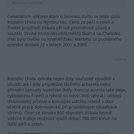
Wikimedia Commons
Celostátním vítězem klání o Zelenou stuhu se letos stala
Kostelní Lhota na Nymbursku. Cenu za péči o zeleň a
životní prostředí získala při své premiérové účasti v
soutěži. Druhé místo obsadilo město Skalná na Chebsku,
třetí bylo Osíčko na Kroměřížsku, kterému se podobného
ocenění dostalo již v letech 2001 a 2003.
reklama
Kostelní Lhota vyhrála nejen díky současné výsadbě v
ulicích, ale i díky projektům školního arboreta nebo
přírodní zahrady mateřské školy. Komise ocenila také aleje,
cyklostezku či péči o rybník na návsi. Roli sehrál i celkový
dlouhodobý přístup a koncepce údržby zeleně v obci
včetně práce dobrovolníků při pravidelných výsadbách
stromů. Obec se zhruba 850 obyvateli získala kromě
vítězné trofeje možnost využít dotaci 700.000 korun na
další péči o zeleň.
"Je to neskutečný pocit, nepopsatelný. Je to pro nás