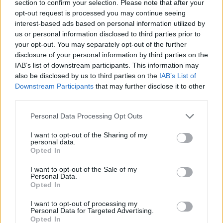
section to confirm your selection. Please note that after your
Skalná si komisi získala mimo jiné promenádou a péčí o
opt-out request is processed you may continue seeing
rybník pod románským hradem Vildštejn nebo spoluprací s
interest-based ads based on personal information utilized by
architekty na obnově kulturního dědictví.
us or personal information disclosed to third parties prior to
Zápolení o Zelenou stuhu se koná v rámci soutěže o vesnici
your opt-out. You may separately opt-out of the further
roku, která se pořádá od roku 1995. Vyhlašují ji Spolek pro
disclosure of your personal information by third parties on the
obnovu venkova, ministerstvo pro místní rozvoj, Svaz měst
IAB’s list of downstream participants. This information may
a obcí a ministerstvo zemědělství.
also be disclosed by us to third parties on the
IAB’s List of
Downstream Participants
that may further disclose it to other
reklama
third parties.
Personal Data Processing Opt Outs
I want to opt-out of the Sharing of my
personal data.
Opted In
I want to opt-out of the Sale of my
Personal Data.
Opted In
I want to opt-out of processing my
Personal Data for Targeted Advertising.
Opted In