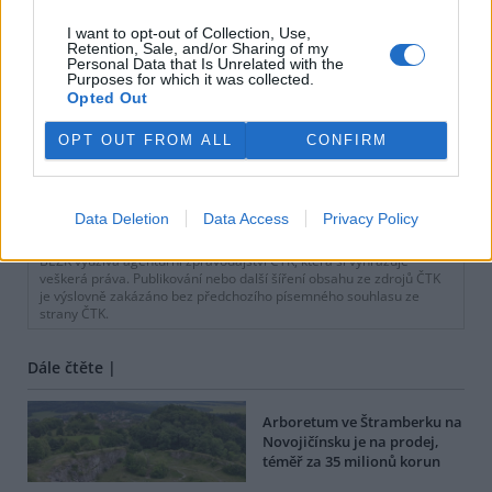
I want to opt-out of Collection, Use,
Retention, Sale, and/or Sharing of my
Personal Data that Is Unrelated with the
Purposes for which it was collected.
Opted Out
OPT OUT FROM ALL
CONFIRM
tisknout
poslat
Data Deletion
Data Access
Privacy Policy
BEZK využívá agenturní zpravodajství ČTK, která si vyhrazuje
veškerá práva. Publikování nebo další šíření obsahu ze zdrojů ČTK
je výslovně zakázáno bez předchozího písemného souhlasu ze
strany ČTK.
Dále čtěte |
Arboretum ve Štramberku na
Novojičínsku je na prodej,
téměř za 35 milionů korun