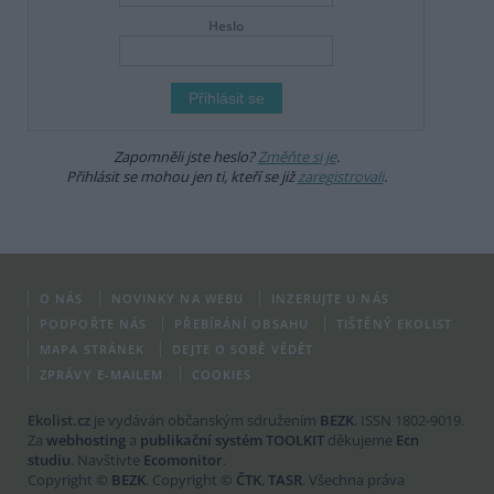
Heslo
Zapomněli jste heslo?
Změňte si je
.
Přihlásit se mohou jen ti, kteří se již
zaregistrovali
.
O NÁS
NOVINKY NA WEBU
INZERUJTE U NÁS
PODPOŘTE NÁS
PŘEBÍRÁNÍ OBSAHU
TIŠTĚNÝ EKOLIST
MAPA STRÁNEK
DEJTE O SOBĚ VĚDĚT
ZPRÁVY E-MAILEM
COOKIES
Ekolist.cz
je vydáván občanským sdružením
BEZK
. ISSN 1802-9019.
Za
webhosting
a
publikační systém TOOLKIT
děkujeme
Ecn
studiu
. Navštivte
Ecomonitor
.
Copyright ©
BEZK
. Copyright ©
ČTK
,
TASR
. Všechna práva