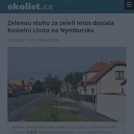
☰
/
zpravodajství
/
zprávy
Zelenou stuhu za zeleň letos dostala
Kostelní Lhota na Nymbursku
7.10.2016 11:08 | PRAHA (
ČTK
)
Komise ocenila také aleje, cyklostezku či péči o rybník na návsi
Licence |
Některá práva vyhrazena
Foto |
Pavel Hrdlička /