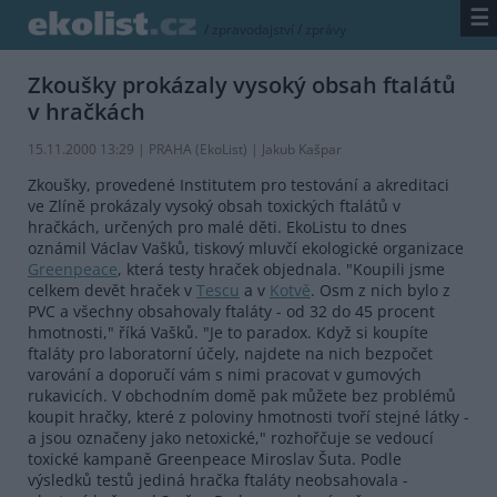
☰
/
zpravodajství
/
zprávy
Zkoušky prokázaly vysoký obsah ftalátů
v hračkách
15.11.2000 13:29 | PRAHA (EkoList) | Jakub Kašpar
Zkoušky, provedené Institutem pro testování a akreditaci
ve Zlíně prokázaly vysoký obsah toxických ftalátů v
hračkách, určených pro malé děti. EkoListu to dnes
oznámil Václav Vašků, tiskový mluvčí ekologické organizace
Greenpeace
, která testy hraček objednala. "Koupili jsme
celkem devět hraček v
Tescu
a v
Kotvě
. Osm z nich bylo z
PVC a všechny obsahovaly ftaláty - od 32 do 45 procent
hmotnosti," říká Vašků. "Je to paradox. Když si koupíte
ftaláty pro laboratorní účely, najdete na nich bezpočet
varování a doporučí vám s nimi pracovat v gumových
rukavicích. V obchodním domě pak můžete bez problémů
koupit hračky, které z poloviny hmotnosti tvoří stejné látky -
a jsou označeny jako netoxické," rozhořčuje se vedoucí
toxické kampaně Greenpeace Miroslav Šuta. Podle
výsledků testů jediná hračka ftaláty neobsahovala -