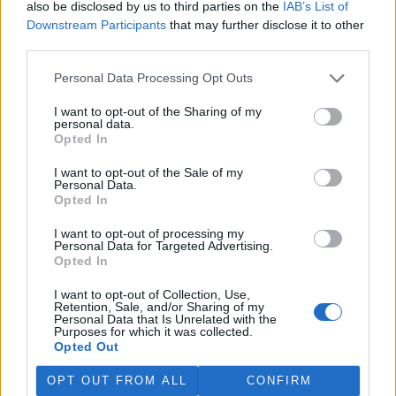
also be disclosed by us to third parties on the
IAB’s List of
Downstream Participants
that may further disclose it to other
third parties.
Personal Data Processing Opt Outs
Zapomněli jste heslo?
Změňte si je
.
I want to opt-out of the Sharing of my
Přihlásit se mohou jen ti, kteří se již
zaregistrovali
.
personal data.
Opted In
I want to opt-out of the Sale of my
Personal Data.
Opted In
O NÁS
NOVINKY NA WEBU
INZERUJTE U NÁS
I want to opt-out of processing my
PODPOŘTE NÁS
PŘEBÍRÁNÍ OBSAHU
TIŠTĚNÝ EKOLIST
Personal Data for Targeted Advertising.
MAPA STRÁNEK
DEJTE O SOBĚ VĚDĚT
Opted In
ZPRÁVY E-MAILEM
COOKIES
I want to opt-out of Collection, Use,
Retention, Sale, and/or Sharing of my
Ekolist.cz
je vydáván občanským sdružením
BEZK
. ISSN 1802-9019.
Personal Data that Is Unrelated with the
Za
webhosting
a
publikační systém TOOLKIT
děkujeme
Ecn
Purposes for which it was collected.
studiu
. Navštivte
Ecomonitor
.
Opted Out
Copyright ©
BEZK
. Copyright ©
ČTK
,
TASR
. Všechna práva
vyhrazena. Publikování nebo šíření obsahu je bez předchozího
OPT OUT FROM ALL
CONFIRM
souhlasu držitele autorských práv zakázáno.