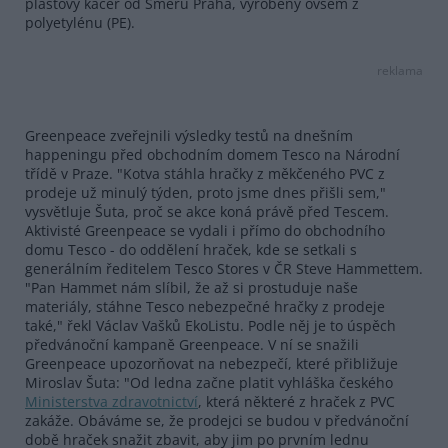
plastový kačer od Směru Praha, vyrobený ovšem z
polyetylénu (PE).
reklama
Greenpeace zveřejnili výsledky testů na dnešním
happeningu před obchodním domem Tesco na Národní
třídě v Praze. "Kotva stáhla hračky z měkčeného PVC z
prodeje už minulý týden, proto jsme dnes přišli sem,"
vysvětluje Šuta, proč se akce koná právě před Tescem.
Aktivisté Greenpeace se vydali i přímo do obchodního
domu Tesco - do oddělení hraček, kde se setkali s
generálním ředitelem Tesco Stores v ČR Steve Hammettem.
"Pan Hammet nám slíbil, že až si prostuduje naše
materiály, stáhne Tesco nebezpečné hračky z prodeje
také," řekl Václav Vašků EkoListu. Podle něj je to úspěch
předvánoční kampaně Greenpeace. V ní se snažili
Greenpeace upozorňovat na nebezpečí, které přibližuje
Miroslav Šuta: "Od ledna začne platit vyhláška českého
Ministerstva zdravotnictví
, která některé z hraček z PVC
zakáže. Obáváme se, že prodejci se budou v předvánoční
době hraček snažit zbavit, aby jim po prvním lednu