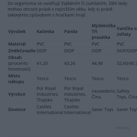
Do organismu se uvolňují žvýkáním či cumláním. Děti tedy
mohou ohrozit právě v nejnižším věku, kdy si právě
takovýmto způsobem s hračkami hrají.
Mýdelnička
Vanička s
Výrobek
Kačenka
Panda
Tři
zvířaty
prasátka
Materiál
PVC
PVC
PVC
PVC
Změkčovadlo
DIDP
DIDP
DIDP
DOP/DIDP
Obsah
(procento
41,20
43,26
44,98
32,60/40,
hmotnosti)
Místo
Tesco
Tesco
Tesco
Tesco
nákupu
Púr Royal
Púr Royal
neuvedeno,
Safety
Výrobce
Industries,
Industries,
Čína
Toys, Čín
Thajsko
Thajsko
Castles
Castles
Dovozce
Saver Toys
Saver Toy
International
International
reklama