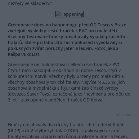
nezbyly ve skladech."
Greenpeace dnes na happeningu před OD Tesco v Praze
zveřejnili výsledky testů hraček z PVC pro malé děti.
Všechny testované hračky obsahovaly vysoké procento
ftalátů, které při laboratorních pokusech vyvolávaly u
pokusných zvířat poruchy jater a ledvin. Foto: Jakub
Kašpar/EkoList
Greenpeace nechali testovat celkem osm hraček z PVC.
Čtyři z nich nakoupili v obchodním domě Tesco, čtyři v
konkurenční Kotvě. Všechny byly určeny pro malé děti a
všechny obsahovaly toxické ftaláty. Nejvíce (45,35 %) jich
obsahovala mýdelnička s figurkami žab čínské výroby
(dovozce Saver Toys), označená jako "nevhodná pro děti do
3 let", zakoupená v oddělení hraček OD Kotva.
reklama
Hračky obsahovaly dva druhy ftalátů - di-iso-decyl ftalát
(DIDP) a di-2-etylhexyl ftalát (DOP). U pokusných zvířat
ftaláty vyvolávají například různá poškození jater a ledvin.