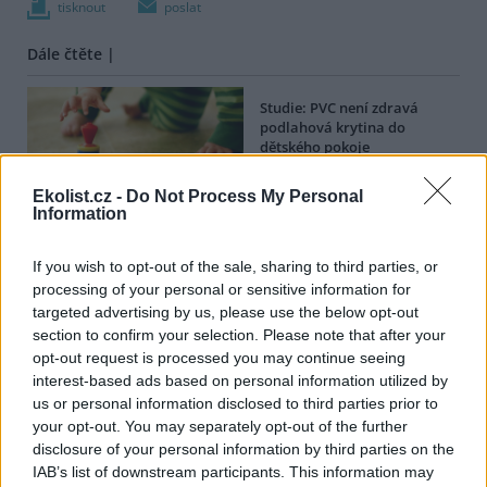
tisknout
poslat
Dále čtěte |
Studie: PVC není zdravá
podlahová krytina do
dětského pokoje
Ekolist.cz -
Do Not Process My Personal
reklama
Information
Online diskuse
If you wish to opt-out of the sale, sharing to third parties, or
processing of your personal or sensitive information for
Redakce Ekolistu vítá čtenářské názory, komentáře a postřehy. Tím,
targeted advertising by us, please use the below opt-out
že zde publikujete svůj příspěvek, se ale zároveň zavazujete
section to confirm your selection. Please note that after your
dodržovat
pravidla diskuse
. V případě porušení si redakce
vyhrazuje právo smazat diskusní příspěvěk
opt-out request is processed you may continue seeing
interest-based ads based on personal information utilized by
DO DISKUZE SE MŮŽETE ZAPOJIT PO PŘIHLÁŠENÍ
us or personal information disclosed to third parties prior to
Uživatelský e-mail
your opt-out. You may separately opt-out of the further
disclosure of your personal information by third parties on the
IAB’s list of downstream participants. This information may
Heslo