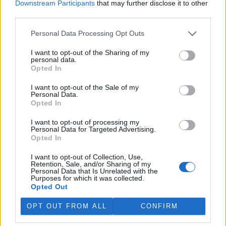
Downstream Participants
that may further disclose it to other
pravidla pro označování medu oceňují také v souvislosti s
third parties.
obchodními dohodami mezi EU a Ukrajinou a EU s
jihoamerickými zeměmi ze sdružení Mercosur, které podle
Personal Data Processing Opt Outs
nich objemy dováženého medu ještě zvýší.
I want to opt-out of the Sharing of my
"Jsme přesvědčeni, že obchodní dohoda EU–Mercosur
personal data.
českému včelařství rozhodně nepomůže. Ochranná
Opted In
doložka řeší pouze situaci na trhu, tedy objemy a ceny
medu, ale už ne otázku výrobních standardů, o kterých
I want to opt-out of the Sale of my
mluví evropský zemědělský a včelařský sektor. Je navíc
Personal Data.
nejisté, jak rychle bude Brusel schopen reagovat. Měli
Opted In
bychom se proto starat o to, aby med dovážený do EU byl
skutečně pravým medem, a zaměřit se na kontrolu
I want to opt-out of processing my
Personal Data for Targeted Advertising.
dosledovatelnosti původu," dodal Jaš.
Opted In
reklama
I want to opt-out of Collection, Use,
Retention, Sale, and/or Sharing of my
Personal Data that Is Unrelated with the
Purposes for which it was collected.
Opted Out
OPT OUT FROM ALL
CONFIRM