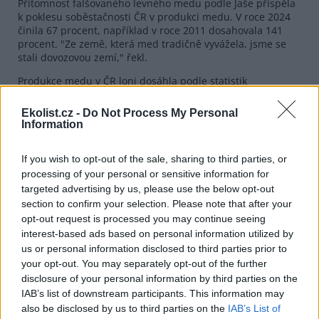
Přítomnost falšovaného levného medu podle Jaše přispěla
k poklesu soběstačnosti ČR v produkci medu. V roce 2024
činila 67 procent, například v roce 2011 dosahovala 141
procent. "Ze země, která med tradičně vyvážela, jsme se
stali dovozovou zemí," řekl.
Produkce medu v ČR loni dosáhla podle statistik
ministerstva 5202 tun, 1000 tun ČR vyvezla. V roce 2024 se
produkce blížila hodnotě 8000 tun, vývoz byl téměř
Ekolist.cz -
Do Not Process My Personal
dvojnásobný oproti loňsku. Průměrná spotřeba medu činí
Information
jeden kilogram na osobu za rok, což při populaci
přesahující 10,9 milionu lidí znamená celkovou roční
If you wish to opt-out of the sale, sharing to third parties, or
spotřebu medu necelých 11 000 tun.
processing of your personal or sensitive information for
U českých výrobců bude nová pravidla kontrolovat Státní
targeted advertising by us, please use the below opt-out
veterinární správa a na dodržování vyhlášky bude dohlížet
section to confirm your selection. Please note that after your
také Státní zemědělská a potravinářská inspekce (SZPI),
opt-out request is processed you may continue seeing
která prověřuje fyzikálně-chemické parametry, odhaluje
interest-based ads based on personal information utilized by
falšování medu přídavkem sirupů, provádí senzorickou
us or personal information disclosed to third parties prior to
analýzu a posuzuje autenticitu medu stanovením hlavních
your opt-out. You may separately opt-out of the further
složek v něm. Letos SZPI chystá k medu dvě velké kontrolní
disclosure of your personal information by third parties on the
akce.
IAB’s list of downstream participants. This information may
Do EU se loni dovezlo 178.149 tun medu, mezi největší
also be disclosed by us to third parties on the
IAB’s List of
vývozce patří Čína, Ukrajina a Argentina. Včelaři přísnější