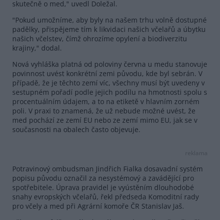
skutečně o med," uvedl Doležal.
"Pokud umožníme, aby byly na našem trhu volně dostupné
padělky, přispějeme tím k likvidaci našich včelařů a úbytku
našich včelstev, čímž ohrozíme opylení a biodiverzitu
krajiny," dodal.
Nová vyhláška platná od poloviny června u medu stanovuje
povinnost uvést konkrétní zemi původu, kde byl sebrán. V
případě, že je těchto zemí víc, všechny musí být uvedeny v
sestupném pořadí podle jejich podílu na hmotnosti spolu s
procentuálním údajem, a to na etiketě v hlavním zorném
poli. V praxi to znamená, že už nebude možné uvést, že
med pochází ze zemí EU nebo ze zemí mimo EU, jak se v
současnosti na obalech často objevuje.
reklama
Potravinový ombudsman Jindřich Fialka dosavadní systém
popisu původu označil za nesystémový a zavádějící pro
spotřebitele. Úprava pravidel je vyústěním dlouhodobé
snahy evropských včelařů, řekl předseda Komoditní rady
pro včely a med při Agrární komoře ČR Stanislav Jaš.