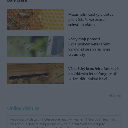
Dále čtěte |
Maximální částky u dotací
pro včelaře vzrostou,
schválila vláda
Včely mají pomoci
ukrajinským veteránům
vyrovnat se s válečnými
traumaty
Včelařský kroužek z Bobrové
na Žďársku letos funguje už
20 let, děti pořád baví
reklama
Online diskuse
Redakce Ekolistu vítá čtenářské názory, komentáře a postřehy. Tím,
že zde publikujete svůj příspěvek, se ale zároveň zavazujete