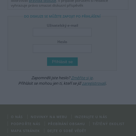
dodržovat
pravidla diskuse
. V případě porušení si redakce
vyhrazuje právo smazat diskusní příspěvěk
DO DISKUZE SE MŮŽETE ZAPOJIT PO PŘIHLÁŠENÍ
Uživatelský e-mail
Heslo
Zapomněli jste heslo?
Změňte si je
.
Přihlásit se mohou jen ti, kteří se již
zaregistrovali
.
O NÁS
NOVINKY NA WEBU
INZERUJTE U NÁS
PODPOŘTE NÁS
PŘEBÍRÁNÍ OBSAHU
TIŠTĚNÝ EKOLIST
MAPA STRÁNEK
DEJTE O SOBĚ VĚDĚT