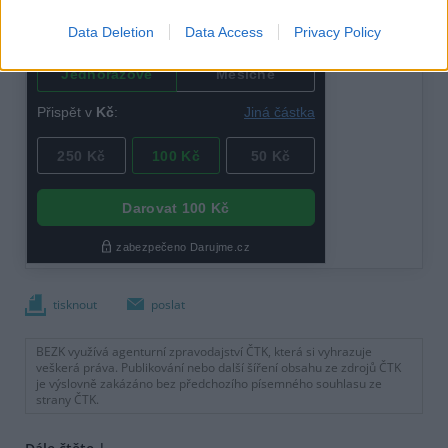
Data Deletion
Data Access
Privacy Policy
tisknout
poslat
BEZK využívá agenturní zpravodajství ČTK, která si vyhrazuje
veškerá práva. Publikování nebo další šíření obsahu ze zdrojů ČTK
je výslovně zakázáno bez předchozího písemného souhlasu ze
strany ČTK.