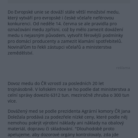
Do Evropské unie se dováží stále větší množství medu,
který vytváří pro evropské i české včelaře neférovou
konkurenci. Od neděle 14. června se ale pravidla pro
označování medu zpřísní, což by mělo zamezit dovážení
medu s nejasným původem, vytvořit férovější podmínky
pro domácí producenty a zamezit klamání spotřebitelů.
Novinářům to řekli zástupci včelařů a ministerstva
zemědělství.
reklama
Dovoz medu do ČR vzrostl za posledních 20 let
trojnásobně. V loňském roce se ho podle dat ministerstva a
celní správy dovezlo 6312 tun, meziročně zhruba o 300 tun
více.
Dovážený med se podle prezidenta Agrární komory ČR Jana
Doležala prodává za podezřele nízké ceny, které podle něj
nemohou pokrýt výrobní náklady ani náklady na obalový
materiál, dopravu či skladování. "Dlouhodobě proto
apelujeme, aby dozorové orgány kontrolovaly, zda jde