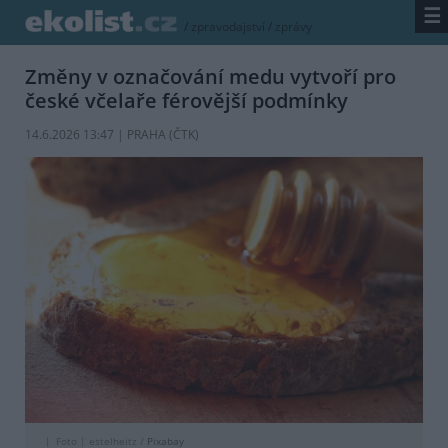
☰
/
zpravodajství
/
zprávy
Změny v označování medu vytvoří pro
české včelaře férovější podmínky
14.6.2026 13:47 | PRAHA (
ČTK
)
Foto |
estelheitz /
Pixabay