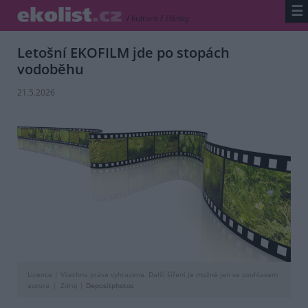
☰
/
kultura
/
články
Letošní EKOFILM jde po stopách
vodoběhu
21.5.2026
Licence |
Všechna práva vyhrazena. Další šíření je možné jen se souhlasem
autora
Zdroj |
Depositphotos