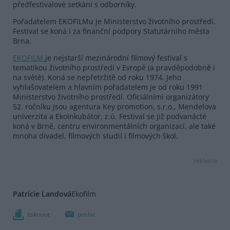
předfestivalové setkání s odborníky.
Pořadatelem EKOFILMu je Ministerstvo životního prostředí.
Festival se koná i za finanční podpory Statutárního města
Brna.
EKOFILM
je nejstarší mezinárodní filmový festival s
tematikou životního prostředí v Evropě (a pravděpodobně i
na světě). Koná se nepřetržitě od roku 1974. Jeho
vyhlašovatelem a hlavním pořadatelem je od roku 1991
Ministerstvo životního prostředí. Oficiálními organizátory
52. ročníku jsou agentura Key promotion, s.r.o., Mendelova
univerzita a EkoInkubátor, z.ú. Festival se již podvanácté
koná v Brně, centru environmentálních organizací, ale také
mnoha divadel, filmových studií i filmových škol.
reklama
Patricie Landová
Ekofilm
tisknout
poslat