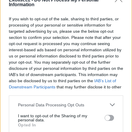
zachytit proměny světa kolem nás. Věříme, že téma
Information
vodoběhu přinese nejen vizuálně podmanivé snímky, ale i
hluboké a osobní příběhy, které pomohou divákům
If you wish to opt-out of the sale, sharing to third parties, or
pochopit, co všechno se skrývá za obyčejnou sklenicí vody,“
processing of your personal or sensitive information for
vysvětluje Kristýna Genttnerová, hlavní dramaturgyně
targeted advertising by us, please use the below opt-out
festivalu.
section to confirm your selection. Please note that after your
opt-out request is processed you may continue seeing
Otevřená soutěž o vizuální identitu – přihlaste své
návrhy do 10. června
interest-based ads based on personal information utilized by
us or personal information disclosed to third parties prior to
Součástí 52. ročníku EKOFILMu je otevřená soutěž o
your opt-out. You may separately opt-out of the further
vizuální identitu festivalu, která hledá nový grafický přístup
disclosure of your personal information by third parties on the
na téma vodoběhu. Úkolem je vytvořit vizuál, který dokáže
IAB’s list of downstream participants. This information may
jednoduše a silně zachytit vodu jako neustálý pohyb a
also be disclosed by us to third parties on the
IAB’s List of
proměnu. Ne jako statický motiv, ale jako děj, který
propojuje krajinu, města i každodenní život.
Downstream Participants
that may further disclose it to other
third parties.
Do soutěže se může zapojit široká veřejnost. Návrhy je
možné přihlašovat do 10. 6. 2026. O finálním výběru
Personal Data Processing Opt Outs
rozhodne odborná porota, která z přihlášených prací
vybere vítězný vizuální koncept pro 52. ročník festivalu.
I want to opt-out of the Sharing of my
personal data.
„Chceme vizuál, který v lidech na první pohled spustí
Opted In
emoci, zvědavost, možná i malou otázku. A chceme do toho