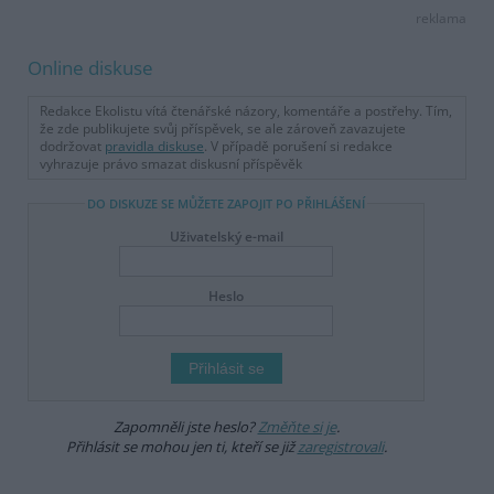
reklama
Online diskuse
Redakce Ekolistu vítá čtenářské názory, komentáře a postřehy. Tím,
že zde publikujete svůj příspěvek, se ale zároveň zavazujete
dodržovat
pravidla diskuse
. V případě porušení si redakce
vyhrazuje právo smazat diskusní příspěvěk
DO DISKUZE SE MŮŽETE ZAPOJIT PO PŘIHLÁŠENÍ
Uživatelský e-mail
Heslo
Zapomněli jste heslo?
Změňte si je
.
Přihlásit se mohou jen ti, kteří se již
zaregistrovali
.