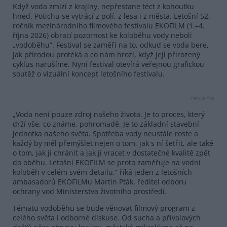
Když voda zmizí z krajiny, nepřestane téct z kohoutku
hned. Potichu se vytrácí z polí, z lesa i z města. Letošní 52.
ročník mezinárodního filmového festivalu EKOFILM (1.–4.
října 2026) obrací pozornost ke koloběhu vody neboli
„vodoběhu”. Festival se zaměří na to, odkud se voda bere,
jak přírodou protéká a co nám hrozí, když její přirozený
cyklus narušíme. Nyní festival otevírá veřejnou grafickou
soutěž o vizuální koncept letošního festivalu.
reklama
„Voda není pouze zdroj našeho života. Je to proces, který
drží vše, co známe, pohromadě. Je to základní stavební
jednotka našeho světa. Spotřeba vody neustále roste a
každý by měl přemýšlet nejen o tom, jak s ní šetřit, ale také
o tom, jak ji chránit a jak ji vracet v dostatečné kvalitě zpět
do oběhu. Letošní EKOFILM se proto zaměřuje na vodní
koloběh v celém svém detailu,” říká jeden z letošních
ambasadorů EKOFILMu Martin Pták, ředitel odboru
ochrany vod Ministerstva životního prostředí.
Tématu vodoběhu se bude věnovat filmový program z
celého světa i odborné diskuse. Od sucha a přívalových