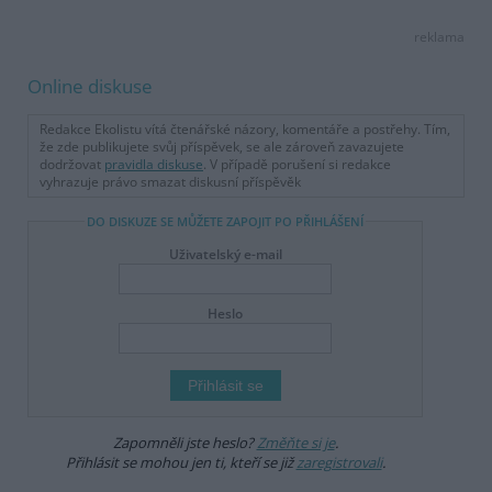
reklama
Online diskuse
Redakce Ekolistu vítá čtenářské názory, komentáře a postřehy. Tím,
že zde publikujete svůj příspěvek, se ale zároveň zavazujete
dodržovat
pravidla diskuse
. V případě porušení si redakce
vyhrazuje právo smazat diskusní příspěvěk
DO DISKUZE SE MŮŽETE ZAPOJIT PO PŘIHLÁŠENÍ
Uživatelský e-mail
Heslo
Zapomněli jste heslo?
Změňte si je
.
Přihlásit se mohou jen ti, kteří se již
zaregistrovali
.