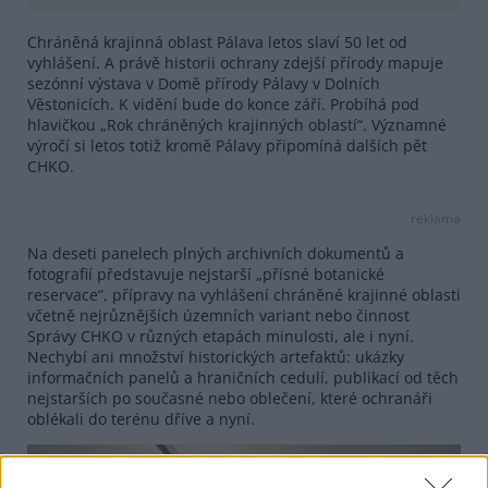
Chráněná krajinná oblast Pálava letos slaví 50 let od
vyhlášení. A právě historii ochrany zdejší přírody mapuje
sezónní výstava v Domě přírody Pálavy v Dolních
Věstonicích. K vidění bude do konce září. Probíhá pod
hlavičkou „Rok chráněných krajinných oblastí“. Významné
výročí si letos totiž kromě Pálavy připomíná dalších pět
CHKO.
reklama
Na deseti panelech plných archivních dokumentů a
fotografií představuje nejstarší „přísné botanické
reservace“, přípravy na vyhlášení chráněné krajinné oblasti
včetně nejrůznějších územních variant nebo činnost
Správy CHKO v různých etapách minulosti, ale i nyní.
Nechybí ani množství historických artefaktů: ukázky
informačních panelů a hraničních cedulí, publikací od těch
nejstarších po současné nebo oblečení, které ochranáři
oblékali do terénu dříve a nyní.