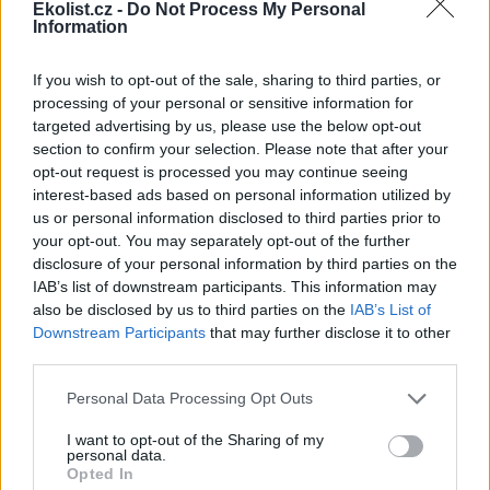
Ekolist.cz -
Do Not Process My Personal
Information
If you wish to opt-out of the sale, sharing to third parties, or
processing of your personal or sensitive information for
targeted advertising by us, please use the below opt-out
section to confirm your selection. Please note that after your
opt-out request is processed you may continue seeing
interest-based ads based on personal information utilized by
us or personal information disclosed to third parties prior to
your opt-out. You may separately opt-out of the further
disclosure of your personal information by third parties on the
IAB’s list of downstream participants. This information may
Foto |
Jan Miklín / Dům přírody Pálavy
also be disclosed by us to third parties on the
IAB’s List of
Downstream Participants
that may further disclose it to other
„Výstava vznikla v úzké spolupráci se Správou CHKO
third parties.
Pálava, která nám dodala nejrůznější podklady a archiválie,
společně jsme připravovali i celý koncept,“ popisuje Jan
Personal Data Processing Opt Outs
Miklín, vedoucí Domu přírody Pálavy.
I want to opt-out of the Sharing of my
Aby výstava zaujala i děti, doplnilo ji pálavské muzeum o
personal data.
několik hravých prvků. Jedním z nich je velké dřevěné
Opted In