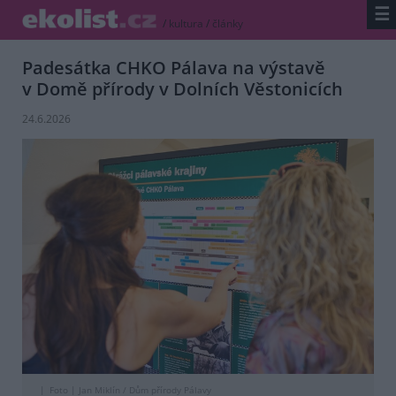
☰
/
kultura
/
články
Padesátka CHKO Pálava na výstavě
v Domě přírody v Dolních Věstonicích
24.6.2026
Foto |
Jan Miklín / Dům přírody Pálavy