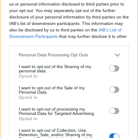
us or personal information disclosed to third parties prior to
autor: Kolektiv autorů Lipky
your opt-out. You may separately opt-out of the further
disclosure of your personal information by third parties on the
tisknout
poslat
IAB’s list of downstream participants. This information may
also be disclosed by us to third parties on the
IAB’s List of
reklama
Downstream Participants
that may further disclose it to other
third parties.
Online diskuse
Personal Data Processing Opt Outs
Redakce Ekolistu vítá čtenářské názory, komentáře a postřehy. Tím,
že zde publikujete svůj příspěvek, se ale zároveň zavazujete
I want to opt-out of the Sharing of my
dodržovat
pravidla diskuse
. V případě porušení si redakce
personal data.
vyhrazuje právo smazat diskusní příspěvěk
Opted In
DO DISKUZE SE MŮŽETE ZAPOJIT PO PŘIHLÁŠENÍ
I want to opt-out of the Sale of my
Personal Data.
Uživatelský e-mail
Opted In
I want to opt-out of processing my
Heslo
Personal Data for Targeted Advertising.
Opted In
I want to opt-out of Collection, Use,
Retention, Sale, and/or Sharing of my