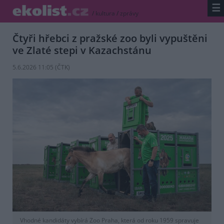
☰
/
kultura
/
zprávy
Čtyři hřebci z pražské zoo byli vypuštěni
ve Zlaté stepi v Kazachstánu
5.6.2026 11:05 (
ČTK
)
Vhodné kandidáty vybírá Zoo Praha, která od roku 1959 spravuje