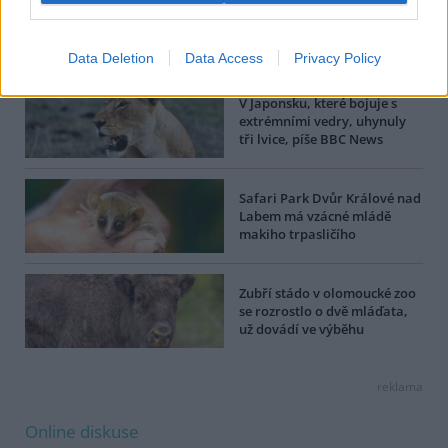
strany ČTK.
Dále čtěte |
Data Deletion
Data Access
Privacy Policy
V Japonsku, které bojuje s
extrémními vedry, uhynuly
tři lvice, píše BBC News
Safari Park Dvůr Králové nad
Labem má vzácné mládě
makiho trpasličího
Zubří stádo v olomoucké zoo
se rozrostlo o dvě mláďata,
už dovádí ve výběhu
reklama
Online diskuse