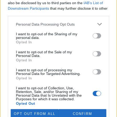
also be disclosed by us to third parties on the
IAB’s List of
Downstream Participants
that may further disclose it to other
third parties.
Personal Data Processing Opt Outs
I want to opt-out of the Sharing of my
personal data.
Opted In
I want to opt-out of the Sale of my
Personal Data.
Opted In
I want to opt-out of processing my
Personal Data for Targeted Advertising.
Opted In
I want to opt-out of Collection, Use,
Retention, Sale, and/or Sharing of my
tisknout
poslat
Personal Data that Is Unrelated with the
Purposes for which it was collected.
Opted Out
BEZK využívá agenturní zpravodajství ČTK, která si vyhrazuje
veškerá práva. Publikování nebo další šíření obsahu ze zdrojů ČTK
OPT OUT FROM ALL
CONFIRM
je výslovně zakázáno bez předchozího písemného souhlasu ze