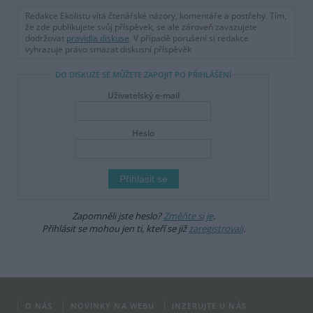
Redakce Ekolistu vítá čtenářské názory, komentáře a postřehy. Tím,
že zde publikujete svůj příspěvek, se ale zároveň zavazujete
dodržovat
pravidla diskuse
. V případě porušení si redakce
vyhrazuje právo smazat diskusní příspěvěk
DO DISKUZE SE MŮŽETE ZAPOJIT PO PŘIHLÁŠENÍ
Uživatelský e-mail
Heslo
Zapomněli jste heslo?
Změňte si je
.
Přihlásit se mohou jen ti, kteří se již
zaregistrovali
.
O NÁS
NOVINKY NA WEBU
INZERUJTE U NÁS