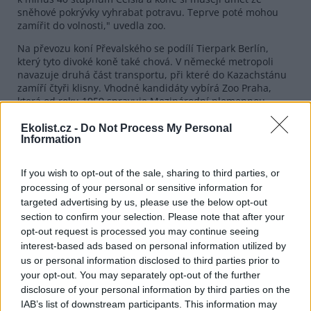
sněhové pokrývky vyhrabat potravu. Teprve poté mohou
zamířit do volnosti," uvedla zoo.
Na převozu koní Převalského se podílí Tierpark Berlín,
který tyto divoké koně také chová. V německé metropoli
navazuje druhá část transportu, při které do Kazachstánu
zamíří čtyři klisny. Vhodné kandidáty vybírá Zoo Praha,
která od roku 1959 spravuje Mezinárodní plemennou
knihu koně Převalského.
Ekolist.cz -
Do Not Process My Personal
Kůň Převalského z přírody vymizel koncem 60. let minulého
Information
století, populace v lidské péči ale umožnila reintrodukci
druhu nejprve do Číny a pak do Mongolska. V pražské zoo
If you wish to opt-out of the sale, sharing to third parties, or
a v její chovné a aklimatizační stanici v Dolním Dobřejově
processing of your personal or sensitive information for
se narodilo přes 260 hříbat. V evropském chovném
programu je podle dřívějších informací asi 830 koní
targeted advertising by us, please use the below opt-out
Převalského, další jsou mimo tyto programy.
section to confirm your selection. Please note that after your
opt-out request is processed you may continue seeing
interest-based ads based on personal information utilized by
reklama
us or personal information disclosed to third parties prior to
your opt-out. You may separately opt-out of the further
disclosure of your personal information by third parties on the
IAB’s list of downstream participants. This information may