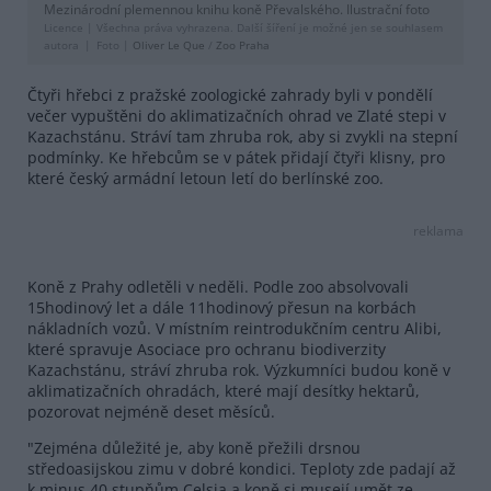
Mezinárodní plemennou knihu koně Převalského. Ilustrační foto
Licence |
Všechna práva vyhrazena. Další šíření je možné jen se souhlasem
autora
Foto |
Oliver Le Que
/
Zoo Praha
Čtyři hřebci z pražské zoologické zahrady byli v pondělí
večer vypuštěni do aklimatizačních ohrad ve Zlaté stepi v
Kazachstánu. Stráví tam zhruba rok, aby si zvykli na stepní
podmínky. Ke hřebcům se v pátek přidají čtyři klisny, pro
které český armádní letoun letí do berlínské zoo.
reklama
Koně z Prahy odletěli v neděli. Podle zoo absolvovali
15hodinový let a dále 11hodinový přesun na korbách
nákladních vozů. V místním reintrodukčním centru Alibi,
které spravuje Asociace pro ochranu biodiverzity
Kazachstánu, stráví zhruba rok. Výzkumníci budou koně v
aklimatizačních ohradách, které mají desítky hektarů,
pozorovat nejméně deset měsíců.
"Zejména důležité je, aby koně přežili drsnou
středoasijskou zimu v dobré kondici. Teploty zde padají až
k minus 40 stupňům Celsia a koně si musejí umět ze