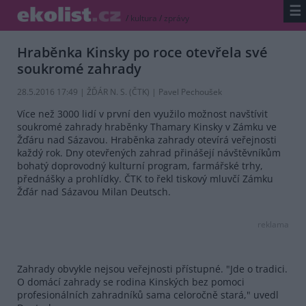
☰
/
kultura
/
zprávy
Hraběnka Kinsky po roce otevřela své
soukromé zahrady
28.5.2016 17:49 | ŽĎÁR N. S. (
ČTK
) | Pavel Pechoušek
Více než 3000 lidí v první den využilo možnost navštívit
soukromé zahrady hraběnky Thamary Kinsky v Zámku ve
Žďáru nad Sázavou. Hraběnka zahrady otevírá veřejnosti
každý rok. Dny otevřených zahrad přinášejí návštěvníkům
bohatý doprovodný kulturní program, farmářské trhy,
přednášky a prohlídky. ČTK to řekl tiskový mluvčí Zámku
Žďár nad Sázavou Milan Deutsch.
reklama
Zahrady obvykle nejsou veřejnosti přístupné. "Jde o tradici.
O domácí zahrady se rodina Kinských bez pomoci
profesionálních zahradníků sama celoročně stará," uvedl