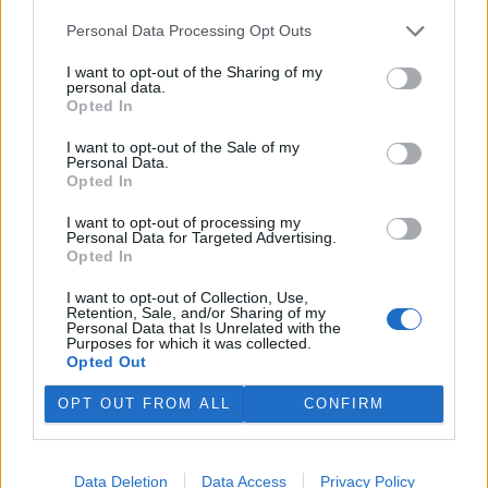
Personal Data Processing Opt Outs
I want to opt-out of the Sharing of my
personal data.
Opted In
I want to opt-out of the Sale of my
Personal Data.
Opted In
Pavel Pechoušek
I want to opt-out of processing my
Personal Data for Targeted Advertising.
tisknout
poslat
Opted In
I want to opt-out of Collection, Use,
BEZK využívá agenturní zpravodajství ČTK, která si vyhrazuje
Retention, Sale, and/or Sharing of my
veškerá práva. Publikování nebo další šíření obsahu ze zdrojů ČTK
Personal Data that Is Unrelated with the
je výslovně zakázáno bez předchozího písemného souhlasu ze
Purposes for which it was collected.
strany ČTK.
Opted Out
Dále čtěte |
OPT OUT FROM ALL
CONFIRM
Geopark Ralsko obnoví
pomník v Olšině, připomínat
Data Deletion
Data Access
Privacy Policy