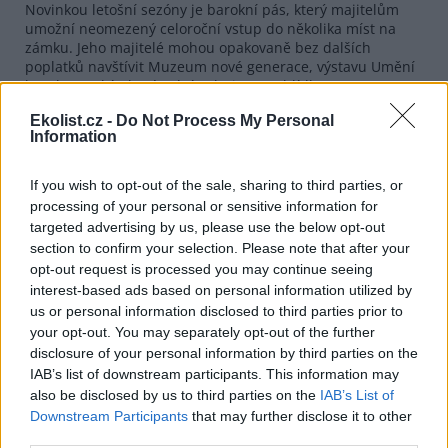
Novinkou letošní sezóny je barokní pás, který majitelům
umožní neomezený celoroční vstup do několika míst na
zámku. Jeho majitelé mohou opakovaně bez dalších
poplatků navštívit Muzeum nové generace, výstavu Umění
baroka ze sbírek Národní galerie a prohlídkovou trasu Po
stopách Santiniho. Pas umožní také slevu na vstup do
Ekolist.cz -
Do Not Process My Personal
poutního kostela sv. Jana Nepomuckého na Zelené hoře a
Information
na mezinárodní festival současného tance KoresponDance.
If you wish to opt-out of the sale, sharing to third parties, or
reklama
processing of your personal or sensitive information for
targeted advertising by us, please use the below opt-out
section to confirm your selection. Please note that after your
opt-out request is processed you may continue seeing
interest-based ads based on personal information utilized by
us or personal information disclosed to third parties prior to
your opt-out. You may separately opt-out of the further
disclosure of your personal information by third parties on the
IAB’s list of downstream participants. This information may
also be disclosed by us to third parties on the
IAB’s List of
Downstream Participants
that may further disclose it to other
third parties.