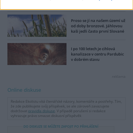
bude příběh zaniklé obce
Proso se jí na našem území už
od doby bronzové. Jáhlovou
kaši jedli často první Slované
I po 100 letech je cihlová
kanalizace v centru Pardubic
v dobrém stavu
reklama
Online diskuse
Redakce Ekolistu vítá čtenářské názory, komentáře a postřehy. Tím,
že zde publikujete svůj příspěvek, se ale zároveň zavazujete
dodržovat
pravidla diskuse
. V případě porušení si redakce
vyhrazuje právo smazat diskusní příspěvěk
DO DISKUZE SE MŮŽETE ZAPOJIT PO PŘIHLÁŠENÍ