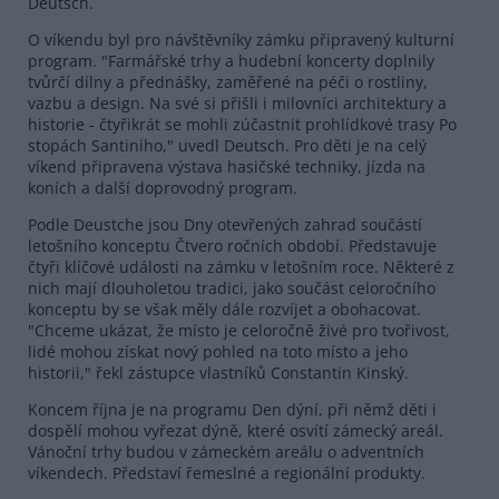
Deutsch.
O víkendu byl pro návštěvníky zámku připravený kulturní
program. "Farmářské trhy a hudební koncerty doplnily
tvůrčí dílny a přednášky, zaměřené na péči o rostliny,
vazbu a design. Na své si přišli i milovníci architektury a
historie - čtyřikrát se mohli zúčastnit prohlídkové trasy Po
stopách Santiniho," uvedl Deutsch. Pro děti je na celý
víkend připravena výstava hasičské techniky, jízda na
koních a další doprovodný program.
Podle Deustche jsou Dny otevřených zahrad součástí
letošního konceptu Čtvero ročních období. Představuje
čtyři klíčové události na zámku v letošním roce. Některé z
nich mají dlouholetou tradici, jako součást celoročního
konceptu by se však měly dále rozvíjet a obohacovat.
"Chceme ukázat, že místo je celoročně živé pro tvořivost,
lidé mohou získat nový pohled na toto místo a jeho
historii," řekl zástupce vlastníků Constantin Kinský.
Koncem října je na programu Den dýní, při němž děti i
dospělí mohou vyřezat dýně, které osvítí zámecký areál.
Vánoční trhy budou v zámeckém areálu o adventních
víkendech. Představí řemeslné a regionální produkty.