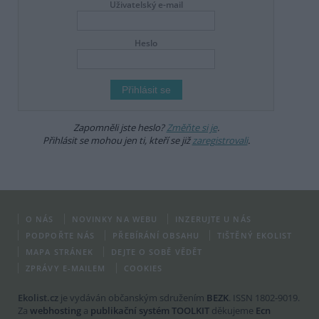
Uživatelský e-mail
Heslo
Zapomněli jste heslo?
Změňte si je
.
Přihlásit se mohou jen ti, kteří se již
zaregistrovali
.
O NÁS
NOVINKY NA WEBU
INZERUJTE U NÁS
PODPOŘTE NÁS
PŘEBÍRÁNÍ OBSAHU
TIŠTĚNÝ EKOLIST
MAPA STRÁNEK
DEJTE O SOBĚ VĚDĚT
ZPRÁVY E-MAILEM
COOKIES
Ekolist.cz
je vydáván občanským sdružením
BEZK
. ISSN 1802-9019.
Za
webhosting
a
publikační systém TOOLKIT
děkujeme
Ecn