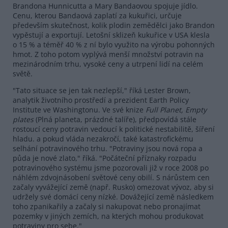
Brandona Hunnicutta a Mary Bandaovou spojuje jídlo.
Cenu, kterou Bandaová zaplatí za kukuřici, určuje
především skutečnost, kolik plodin zemědělci jako Brandon
vypěstují a exportují. Letošní sklizeň kukuřice v USA klesla
o 15 % a téměř 40 % z ní bylo využito na výrobu pohonných
hmot. Z toho potom vyplývá menší množství potravin na
mezinárodním trhu, vysoké ceny a utrpení lidí na celém
světě.
"Tato situace se jen tak nezlepší," říká Lester Brown,
analytik životního prostředí a prezident Earth Policy
Institute ve Washingtonu. Ve své knize
Full Planet, Empty
plates
(Plná planeta, prázdné talíře), předpovídá stále
rostoucí ceny potravin vedoucí k politické nestabilitě, šíření
hladu. a pokud vláda nezakročí, také katastrofickému
selhání potravinového trhu. "Potraviny jsou nová ropa a
půda je nové zlato," říká. "Počáteční příznaky rozpadu
potravinového systému jsme pozorovali již v roce 2008 po
náhlém zdvojnásobení světové ceny obilí. S nárůstem cen
začaly vyvážející země (např. Rusko) omezovat vývoz, aby si
udržely své domácí ceny nízké. Dovážející země následkem
toho zpanikařily a začaly si nakupovat nebo pronajímat
pozemky v jiných zemích, na kterých mohou produkovat
potraviny pro sebe."