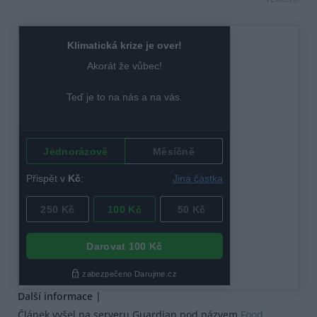
Další informace |
Článek vyšel na serveru Guardian pod názvem
Food