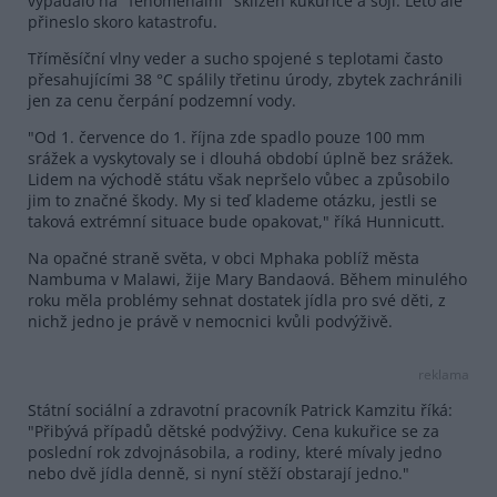
vypadalo na "fenomenální" sklizeň kukuřice a sóji. Léto ale
přineslo skoro katastrofu.
Tříměsíční vlny veder a sucho spojené s teplotami často
přesahujícími 38 °C spálily třetinu úrody, zbytek zachránili
jen za cenu čerpání podzemní vody.
"Od 1. července do 1. října zde spadlo pouze 100 mm
srážek a vyskytovaly se i dlouhá období úplně bez srážek.
Lidem na východě státu však nepršelo vůbec a způsobilo
jim to značné škody. My si teď klademe otázku, jestli se
taková extrémní situace bude opakovat," říká Hunnicutt.
Na opačné straně světa, v obci Mphaka poblíž města
Nambuma v Malawi, žije Mary Bandaová. Během minulého
roku měla problémy sehnat dostatek jídla pro své děti, z
nichž jedno je právě v nemocnici kvůli podvýživě.
reklama
Státní sociální a zdravotní pracovník Patrick Kamzitu říká:
"Přibývá případů dětské podvýživy. Cena kukuřice se za
poslední rok zdvojnásobila, a rodiny, které mívaly jedno
nebo dvě jídla denně, si nyní stěží obstarají jedno."