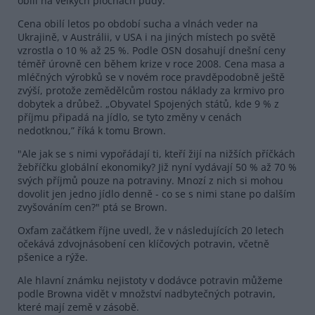
obilí na velkých plochách půdy.
Cena obilí letos po období sucha a vlnách veder na
Ukrajině, v Austrálii, v USA i na jiných místech po světě
vzrostla o 10 % až 25 %. Podle OSN dosahují dnešní ceny
téměř úrovně cen během krize v roce 2008. Cena masa a
mléčných výrobků se v novém roce pravděpodobně ještě
zvýší, protože zemědělcům rostou náklady za krmivo pro
dobytek a drůbež. „Obyvatel Spojených států, kde 9 % z
příjmu připadá na jídlo, se tyto změny v cenách
nedotknou,” říká k tomu Brown.
"Ale jak se s nimi vypořádají ti, kteří žijí na nižších příčkách
žebříčku globální ekonomiky? Již nyní vydávají 50 % až 70 %
svých příjmů pouze na potraviny. Mnozí z nich si mohou
dovolit jen jedno jídlo denně - co se s nimi stane po dalším
zvyšováním cen?" ptá se Brown.
Oxfam začátkem říjne uvedl, že v následujících 20 letech
očekává zdvojnásobení cen klíčových potravin, včetně
pšenice a rýže.
Ale hlavní známku nejistoty v dodávce potravin můžeme
podle Browna vidět v množství nadbytečných potravin,
které mají země v zásobě.