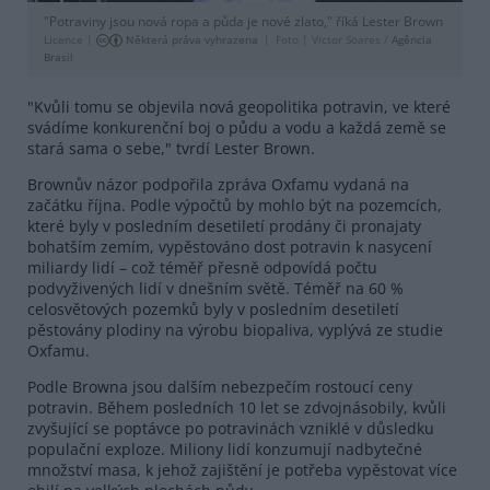
"Potraviny jsou nová ropa a půda je nové zlato," říká Lester Brown
Licence |
Některá práva vyhrazena
Foto |
Victor Soares /
Agência
Brasil
"Kvůli tomu se objevila nová geopolitika potravin, ve které
svádíme konkurenční boj o půdu a vodu a každá země se
stará sama o sebe," tvrdí Lester Brown.
Brownův názor podpořila zpráva Oxfamu vydaná na
začátku října. Podle výpočtů by mohlo být na pozemcích,
které byly v posledním desetiletí prodány či pronajaty
bohatším zemím, vypěstováno dost potravin k nasycení
miliardy lidí – což téměř přesně odpovídá počtu
podvyživených lidí v dnešním světě. Téměř na 60 %
celosvětových pozemků byly v posledním desetiletí
pěstovány plodiny na výrobu biopaliva, vyplývá ze studie
Oxfamu.
Podle Browna jsou dalším nebezpečím rostoucí ceny
potravin. Během posledních 10 let se zdvojnásobily, kvůli
zvyšující se poptávce po potravinách vzniklé v důsledku
populační exploze. Miliony lidí konzumují nadbytečné
množství masa, k jehož zajištění je potřeba vypěstovat více