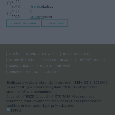
8. 11.
2012
Hranice
Luboš
9. 11.
2012
Hranice
jasan
O NÁS
NOVINKY NA WEBU
INZERUJTE U NÁS
PODPOŘTE NÁS
PŘEBÍRÁNÍ OBSAHU
TIŠTĚNÝ EKOLIST
MAPA STRÁNEK
DEJTE O SOBĚ VĚDĚT
ZPRÁVY E-MAILEM
COOKIES
Ekolist.cz
je vydáván občanským sdružením
BEZK
. ISSN 1802-9019.
Za
webhosting
a
publikační systém TOOLKIT
děkujeme
Ecn
studiu
. Navštivte
Ecomonitor
.
Copyright ©
BEZK
. Copyright ©
ČTK
,
TASR
. Všechna práva
vyhrazena. Publikování nebo šíření obsahu je bez předchozího
souhlasu držitele autorských práv zakázáno.