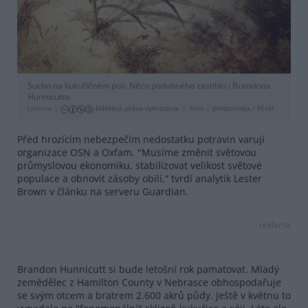
Sucho na kukuřičném poli. Něco podobného zastihlo i Brandona
Hunnicutta.
Licence |
Některá práva vyhrazena
Foto |
pindarninja
/
Flickr
Před hrozícím nebezpečím nedostatku potravin varují
organizace OSN a Oxfam. "Musíme změnit světovou
průmyslovou ekonomiku, stabilizovat velikost světové
populace a obnovit zásoby obilí,“ tvrdí analytik Lester
Brown v článku na serveru Guardian.
reklama
Brandon Hunnicutt si bude letošní rok pamatovat. Mladý
zemědělec z Hamilton County v Nebrasce obhospodařuje
se svým otcem a bratrem 2.600 akrů půdy. Ještě v květnu to