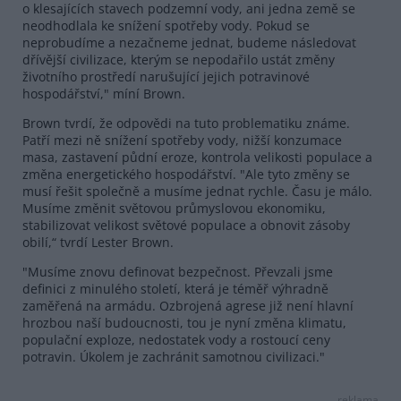
o klesajících stavech podzemní vody, ani jedna země se
neodhodlala ke snížení spotřeby vody. Pokud se
neprobudíme a nezačneme jednat, budeme následovat
dřívější civilizace, kterým se nepodařilo ustát změny
životního prostředí narušující jejich potravinové
hospodářství," míní Brown.
Brown tvrdí, že odpovědi na tuto problematiku známe.
Patří mezi ně snížení spotřeby vody, nižší konzumace
masa, zastavení půdní eroze, kontrola velikosti populace a
změna energetického hospodářství. "Ale tyto změny se
musí řešit společně a musíme jednat rychle. Času je málo.
Musíme změnit světovou průmyslovou ekonomiku,
stabilizovat velikost světové populace a obnovit zásoby
obilí,“ tvrdí Lester Brown.
"Musíme znovu definovat bezpečnost. Převzali jsme
definici z minulého století, která je téměř výhradně
zaměřená na armádu. Ozbrojená agrese již není hlavní
hrozbou naší budoucnosti, tou je nyní změna klimatu,
populační exploze, nedostatek vody a rostoucí ceny
potravin. Úkolem je zachránit samotnou civilizaci."
reklama