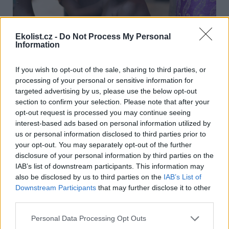
Ekolist.cz -
Do Not Process My Personal
Information
If you wish to opt-out of the sale, sharing to third parties, or
processing of your personal or sensitive information for
Zdravotnice pomocí pásky kontroluje, zda dítě netrpí podvýživou
targeted advertising by us, please use the below opt-out
Licence |
Některá práva vyhrazena
Foto |
andré thiel
/
Flickr
section to confirm your selection. Please note that after your
opt-out request is processed you may continue seeing
Brown říká, že není jisté, že svět může nadále zvyšovat
interest-based ads based on personal information utilized by
produkci, jako tomu bylo po mnoho posledních let. "Výnosy
us or personal information disclosed to third parties prior to
jsou v mnoha zemích ustálené a ani díky novým lepším
your opt-out. You may separately opt-out of the further
typům semen se nepodařilo sklizeň zvýšit."
disclosure of your personal information by third parties on the
Evan Fraser, autor
Empires of Food
(Impéria jídla) a
IAB’s list of downstream participants. This information may
přednášející zeměpisu na univerzitě Guelph v Ontariu v
also be disclosed by us to third parties on the
IAB’s List of
Kanadě, říká: "Za šest z posledních 11 let se na světě
Downstream Participants
that may further disclose it to other
spotřebovává více jídla, než je vyprodukováno. Naše
third parties.
zásoby jsou velmi nízké, a pokud nastane suchá zima a
bude špatná sklizeň rýže, může následovat velká
Personal Data Processing Opt Outs
potravinová krize. "