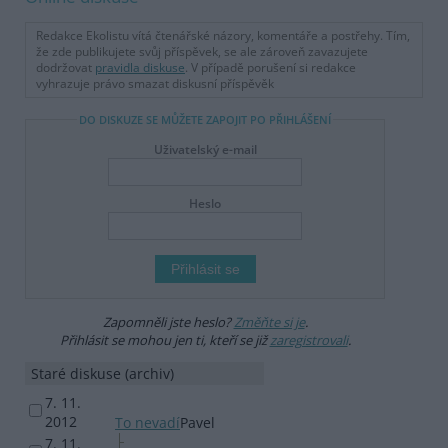
Redakce Ekolistu vítá čtenářské názory, komentáře a postřehy. Tím,
že zde publikujete svůj příspěvek, se ale zároveň zavazujete
dodržovat
pravidla diskuse
. V případě porušení si redakce
vyhrazuje právo smazat diskusní příspěvěk
DO DISKUZE SE MŮŽETE ZAPOJIT PO PŘIHLÁŠENÍ
Uživatelský e-mail
Heslo
Zapomněli jste heslo?
Změňte si je
.
Přihlásit se mohou jen ti, kteří se již
zaregistrovali
.
Staré diskuse (archiv)
7. 11.
2012
To nevadí
Pavel
7. 11.