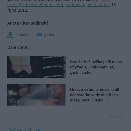
scarcity: the timebomb setting nation against nation
13.
října 2012.
Aneta Ritz-Radlinská
tisknout
poslat
Dále čtěte |
Prapředci člověka jedli maso
už před 1,5 milionem let,
zjistili vědci
Lidstvo se bude muset kvůli
nedostatku vody obejít bez
masa, varují vědci
reklama
Online diskuse