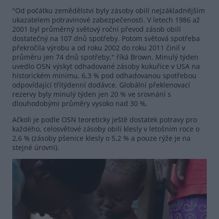
"Od počátku zemědělství byly zásoby obilí nejzákladnějším
ukazatelem potravinové zabezpečenosti. V letech 1986 až
2001 byl průměrný světový roční převod zásob obilí
dostatečný na 107 dnů spotřeby. Potom světová spotřeba
překročila výrobu a od roku 2002 do roku 2011 činil v
průměru jen 74 dnů spotřeby," říká Brown. Minulý týden
uvedlo OSN výskyt odhadované zásoby kukuřice v USA na
historickém minimu, 6,3 % pod odhadovanou spotřebou
odpovídající třítýdenní dodávce. Globální překlenovací
rezervy byly minulý týden jen 20 % ve srovnání s
dlouhodobými průměry vysoko nad 30 %.
Ačkoli je podle OSN teoreticky ještě dostatek potravy pro
každého, celosvětové zásoby obilí klesly v letošním roce o
2,6 % (zásoby pšenice klesly o 5,2 % a pouze rýže je na
stejné úrovni).