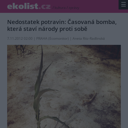
☰
/
kultura
/
zprávy
Nedostatek potravin: Časovaná bomba,
která staví národy proti sobě
7.11.2012 02:00 | PRAHA (
Ecomonitor
) | Aneta Ritz-Radlinská