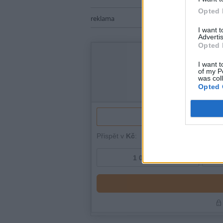
Opted 
reklama
I want 
Advertis
Opted 
I want t
of my P
was col
Opted 