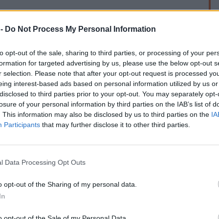
í v krajině, především výsadbu stromů a keřů, obnovu
 -
Do Not Process My Personal Information
pravu drobných vodních toků nebo opatření podporující
ojektů má být zapojení místních a dlouhodobá péče o
to opt-out of the sale, sharing to third parties, or processing of your per
formation for targeted advertising by us, please use the below opt-out s
r selection. Please note that after your opt-out request is processed y
rek
ačí. Stejně důležitá je následná péče a spolupráce místních
eing interest-based ads based on personal information utilized by us or
t život i odolnost vůči extrémům počasí," uvedla Anna
disclosed to third parties prior to your opt-out. You may separately opt-
losure of your personal information by third parties on the IAB’s list of
. This information may also be disclosed by us to third parties on the
IA
ky, obce, příspěvkové organizace, školy, družstva nebo
Participants
that may further disclose it to other third parties.
výše podpory činí 100 000 Kč. Projekty zaměřené pouze na
ž 50 000 Kč, zatímco kombinace výsadby s dalšími
ut plné výše grantu.
l Data Processing Opt Outs
telným na veřejně přístupných místech po celé České
o opt-out of the Sharing of my personal data.
ředevším na využití původních druhů dřevin, význam
In
, zapojení veřejnosti a kvalitně zajištěnou následnou péči
o opt-out of the Sale of my Personal Data.