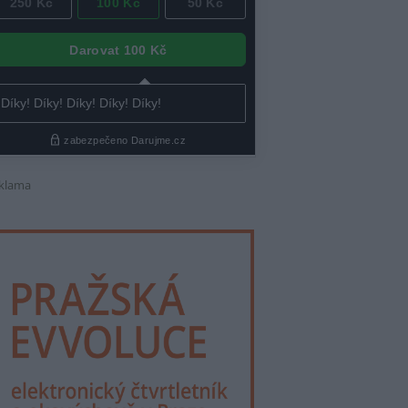
klama