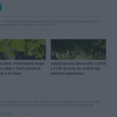
 si vyhrazuje veškerá práva. Publikování nebo další šíření obsahu ze
ho písemného souhlasu ze strany ČTK.
a silnic Plzeňského kraje
Valdštejnova lipová alej v Jičíně
e také o čtyři památné
s 1140 stromy by mohla být
y a tři aleje
kulturní památkou
ře a postřehy. Tím, že zde publikujete svůj příspěvek, se ale zároveň
dě porušení si redakce vyhrazuje právo smazat diskusní příspěvěk
ŘIHLÁŠENÍ