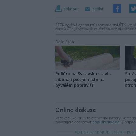
tisknout
poslat
BEZK využívá agenturní zpravodajství ČTK, která
zdrojů ČTK je výslovně zakázáno bez předchozí
Dále čtěte |
Polička na Svitavsku staví v
Správ
Liboháji pietní místo na
pečuj
bývalém popravišti
strom
Online diskuse
Redakce Ekolistu vítá čtenářské názory, komentá
zavazujete dodržovat
pravidla diskuse
. V přípa
DO DISKUZE SE MŮŽETE ZAPOJIT PO P