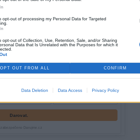
In
to opt-out of processing my Personal Data for Targeted
ing.
In
o opt-out of Collection, Use, Retention, Sale, and/or Sharing
ersonal Data that Is Unrelated with the Purposes for which it
lected.
Out
OPT OUT FROM ALL
CONFIRM
Data Deletion
Data Access
Privacy Policy