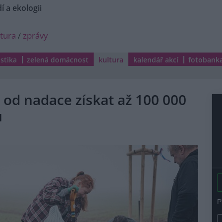
í a ekologii
ltura
/
zprávy
istika
zelená domácnost
kultura
kalendář akcí
fotobank
od nadace získat až 100 000
ů