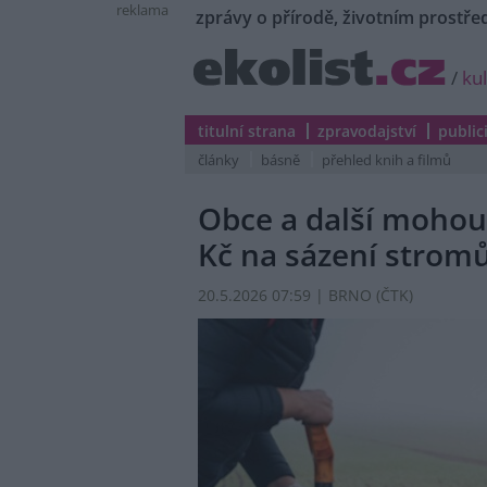
reklama
zprávy o přírodě, životním prostřed
/
ku
titulní strana
zpravodajství
public
články
básně
přehled knih a filmů
Obce a další mohou 
Kč na sázení strom
20.5.2026 07:59 | BRNO (
ČTK
)