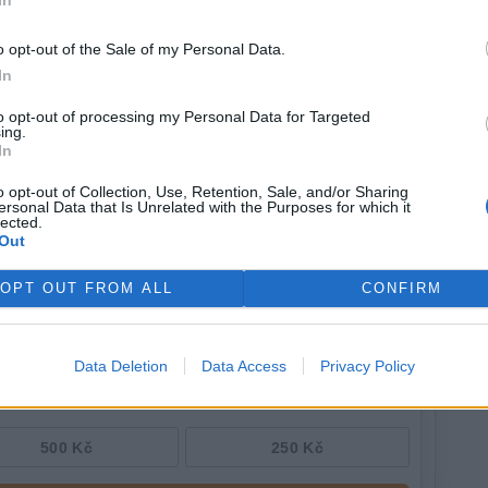
muři červenobřiší a lemur běločelý. Ráj lemurů je otevřen
o opt-out of the Sale of my Personal Data.
ípadě nepříznivého počasí či nenadálých provozních
In
to opt-out of processing my Personal Data for Targeted
ing.
In
o opt-out of Collection, Use, Retention, Sale, and/or Sharing
ersonal Data that Is Unrelated with the Purposes for which it
lected.
Out
OPT OUT FROM ALL
CONFIRM
Data Deletion
Data Access
Privacy Policy