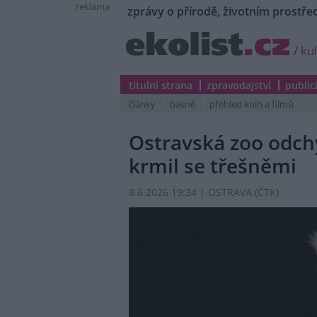
reklama
zprávy o přírodě, životním prostřed
/
ku
titulní strana
zpravodajství
public
články
básně
přehled knih a filmů
Ostravská zoo odchy
krmil se třešněmi
8.6.2026 19:34 | OSTRAVA (
ČTK
)