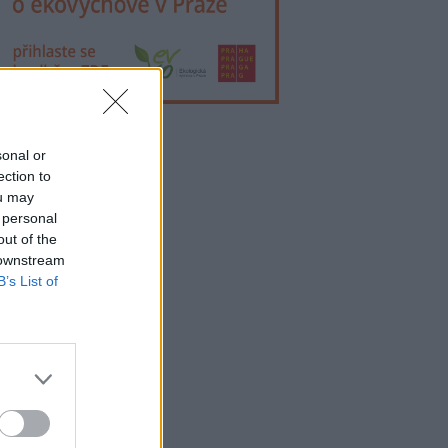
sonal or
lama
ection to
ou may
 personal
out of the
 downstream
B’s List of