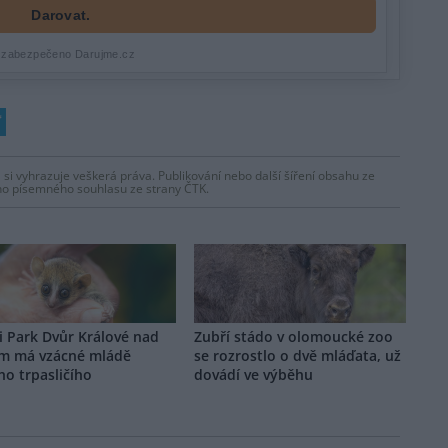
 si vyhrazuje veškerá práva. Publikování nebo další šíření obsahu ze
ho písemného souhlasu ze strany ČTK.
i Park Dvůr Králové nad
Zubří stádo v olomoucké zoo
m má vzácné mládě
se rozrostlo o dvě mláďata, už
o trpasličího
dovádí ve výběhu