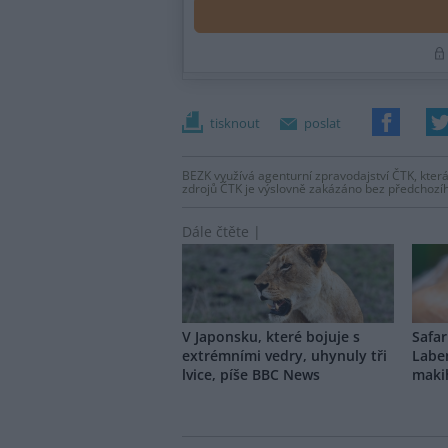
tisknout
poslat
BEZK využívá agenturní zpravodajství ČTK, která
zdrojů ČTK je výslovně zakázáno bez předchozí
Dále čtěte |
V Japonsku, které bojuje s
Safar
extrémními vedry, uhynuly tři
Labe
lvice, píše BBC News
makih