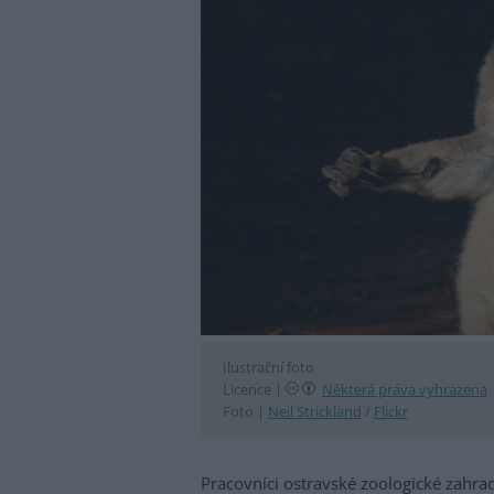
Ilustrační foto
Licence |
Některá práva vyhrazena
Foto |
Neil Strickland
/
Flickr
Pracovníci ostravské zoologické zahrad