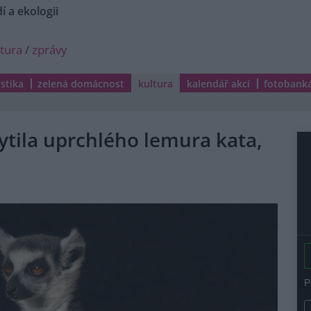
í a ekologii
ltura
/
zprávy
istika
zelená domácnost
kultura
kalendář akcí
fotobank
tila uprchlého lemura kata,