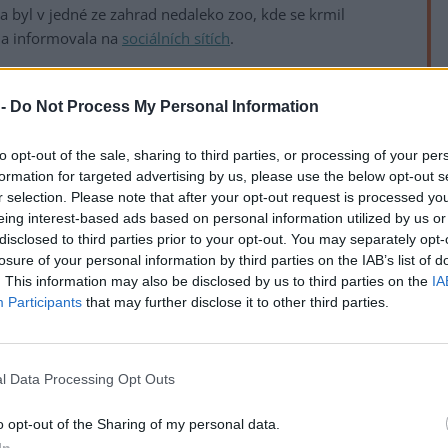
a byl v jedné ze zahrad nedaleko zoo, kde se krmil
da informovala na
sociálních sítích
.
ním, která poskytovali obyvatelé z okolí zoo. Věděli
 -
Do Not Process My Personal Information
adách a lesících, na hranici Muglinova a Slezské Ostravy.
v neděli večer byl mladý lemur odchycen. Majitel zahrady
to opt-out of the sale, sharing to third parties, or processing of your per
rek
l na zveřejněné informační číslo zoo. Zvíře nebylo
formation for targeted advertising by us, please use the below opt-out s
mítlo, pracovnice využila příležitosti a lemura chytla,"
r selection. Please note that after your opt-out request is processed y
eing interest-based ads based on personal information utilized by us or
disclosed to third parties prior to your opt-out. You may separately opt-
atrem v zázemí zahrady. Je sice ve velmi dobré kondici,
losure of your personal information by third parties on the IAB’s list of
 nevrátí, protože hrazení překonal už několikrát po sobě.
. This information may also be disclosed by us to third parties on the
IA
Participants
that may further disclose it to other third parties.
dporu a pomoc při hledání zvířete. Návštěvníci do Ráje
letošní sezonu venkovní expozici se 14 lemury,"
l Data Processing Opt Outs
vstoupit do venkovní expozice na ostrově a z
dagaskarské poloopice. Ve 14:30 si mohou poslechnout i
o opt-out of the Sharing of my personal data.
In