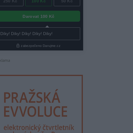
klama