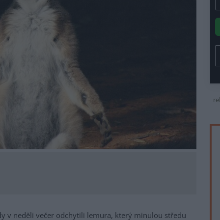
re
y v neděli večer odchytili lemura, který minulou středu