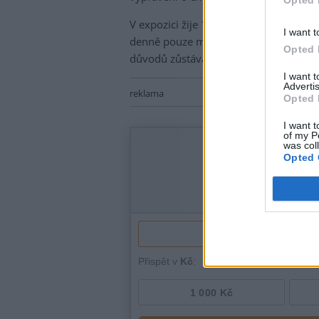
V expozici žije 11 lemurů kata, dva le
I want t
denně pouze mezi 14:00 a 15:00. V př
Opted 
důvodů zůstává expozice zavřená.
I want 
Advertis
reklama
Opted 
I want t
of my P
was col
Opted 