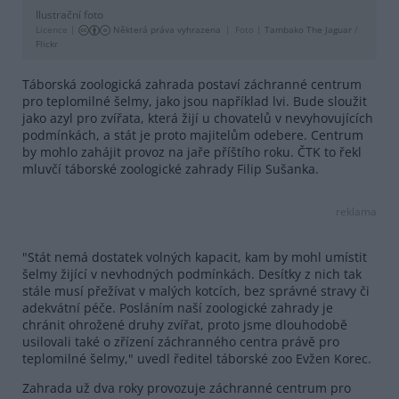
Ilustrační foto
Licence |
Některá práva vyhrazena
Foto |
Tambako The Jaguar
/
Flickr
Táborská zoologická zahrada postaví záchranné centrum
pro teplomilné šelmy, jako jsou například lvi. Bude sloužit
jako azyl pro zvířata, která žijí u chovatelů v nevyhovujících
podmínkách, a stát je proto majitelům odebere. Centrum
by mohlo zahájit provoz na jaře příštího roku. ČTK to řekl
mluvčí táborské zoologické zahrady Filip Sušanka.
reklama
"Stát nemá dostatek volných kapacit, kam by mohl umístit
šelmy žijící v nevhodných podmínkách. Desítky z nich tak
stále musí přežívat v malých kotcích, bez správné stravy či
adekvátní péče. Posláním naší zoologické zahrady je
chránit ohrožené druhy zvířat, proto jsme dlouhodobě
usilovali také o zřízení záchranného centra právě pro
teplomilné šelmy," uvedl ředitel táborské zoo Evžen Korec.
Zahrada už dva roky provozuje záchranné centrum pro