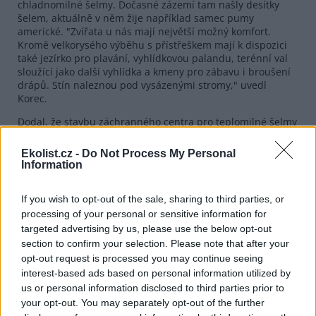
chladnomilné šelmy. Dočasné zázemí tam našly desítky
šelem, aktuálně v něm žije například samec pumy
americké. "Zvířata u nás mají největší možný komfort.
Kromě velkorysého výběhu s přístřeškem mají k dispozici
také jezírko pro plavání, vyhlídkovou palandu, terénní val
sloužící jako další vyhlídka a kmeny pro zábavu i broušení
drápů. Stín naleznou pod vysázenými stromy," uvedl
Korec.
Dodal, že stavbu záchranného centra pro teplomilné šelmy
bude spolufinancovat Evropská unie. Výši odhadovaných
nákladů zoo neuvedla.
Ekolist.cz -
Do Not Process My Personal
Information
Rozlohou největší zoologická zahrada jižních Čech,
táborská, vznikla v květnu 2015 poté, co ji od insolvenčního
správce koupil pražský developer a biolog Evžen Korec. Tím
If you wish to opt-out of the sale, sharing to third parties, or
ji zachránil před likvidací. V táborské zoo žije přes 535
processing of your personal or sensitive information for
zvířat více než 80 živočišných druhů. Zoo se specializuje na
targeted advertising by us, please use the below opt-out
chov ohrožených druhů. Dlouhodobě se věnuje projektu
section to confirm your selection. Please note that after your
návratu zubra evropského do přírody. Loni zoo navštívilo
opt-out request is processed you may continue seeing
119 400 lidí.
interest-based ads based on personal information utilized by
us or personal information disclosed to third parties prior to
reklama
your opt-out. You may separately opt-out of the further