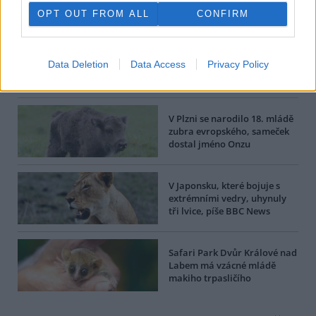
OPT OUT FROM ALL
CONFIRM
BEZK využívá agenturní zpravodajství ČTK, která si vyhrazuje
veškerá práva. Publikování nebo další šíření obsahu ze zdrojů ČTK
je výslovně zakázáno bez předchozího písemného souhlasu ze
strany ČTK.
Data Deletion
Data Access
Privacy Policy
Dále čtěte |
V Plzni se narodilo 18. mládě
zubra evropského, sameček
dostal jméno Onzu
V Japonsku, které bojuje s
extrémními vedry, uhynuly
tři lvice, píše BBC News
Safari Park Dvůr Králové nad
Labem má vzácné mládě
makiho trpasličího