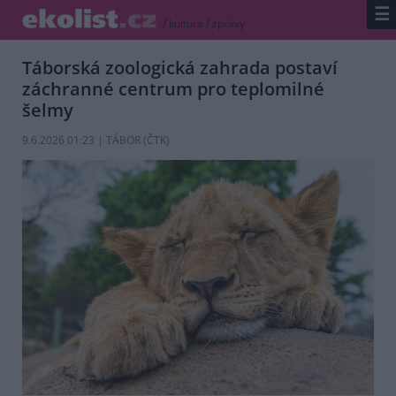
☰
/
kultura
/
zprávy
Táborská zoologická zahrada postaví
záchranné centrum pro teplomilné
šelmy
9.6.2026 01:23 | TÁBOR (
ČTK
)