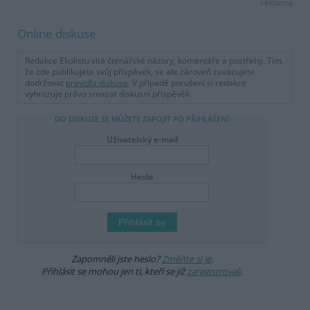
reklama
Online diskuse
Redakce Ekolistu vítá čtenářské názory, komentáře a postřehy. Tím,
že zde publikujete svůj příspěvek, se ale zároveň zavazujete
dodržovat
pravidla diskuse
. V případě porušení si redakce
vyhrazuje právo smazat diskusní příspěvěk
DO DISKUZE SE MŮŽETE ZAPOJIT PO PŘIHLÁŠENÍ
Uživatelský e-mail
Heslo
Zapomněli jste heslo?
Změňte si je
.
Přihlásit se mohou jen ti, kteří se již
zaregistrovali
.