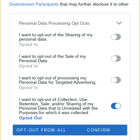
Downstream Participants
that may further disclose it to other
third parties.
Personal Data Processing Opt Outs
I want to opt-out of the Sharing of my
personal data.
Opted In
I want to opt-out of the Sale of my
Personal Data.
Opted In
I want to opt-out of processing my
Personal Data for Targeted Advertising.
Opted In
I want to opt-out of Collection, Use,
tisknout
poslat
Retention, Sale, and/or Sharing of my
Personal Data that Is Unrelated with the
Purposes for which it was collected.
BEZK využívá agenturní zpravodajství ČTK, která si vyhrazuje
Opted Out
veškerá práva. Publikování nebo další šíření obsahu ze zdrojů ČTK
je výslovně zakázáno bez předchozího písemného souhlasu ze
strany ČTK.
OPT OUT FROM ALL
CONFIRM