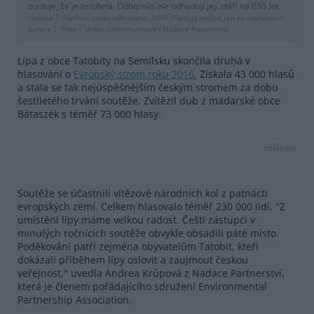
traduje, že je tisíciletá. Odborníci ale odhadují její stáří na 650 let
Licence |
Všechna práva vyhrazena. Další šíření je možné jen se souhlasem
autora
Foto |
Lenka Grossmannová / Nadace Partnerství
Lípa z obce Tatobity na Semilsku skončila druhá v
hlasování o
Evropský strom roku 2016.
Získala 43 000 hlasů
a stala se tak nejúspěšnějším českým stromem za dobu
šestiletého trvání soutěže. Zvítězil dub z maďarské obce
Bátaszék s téměř 73 000 hlasy.
reklama
Soutěže se účastnili vítězové národních kol z patnácti
evropských zemí. Celkem hlasovalo téměř 230 000 lidí. "Z
umístění lípy máme velkou radost. Čeští zástupci v
minulých ročnících soutěže obvykle obsadili páté místo.
Poděkování patří zejména obyvatelům Tatobit, kteří
dokázali příběhem lípy oslovit a zaujmout českou
veřejnost," uvedla Andrea Krůpová z Nadace Partnerství,
která je členem pořádajícího sdružení Environmental
Partnership Association.