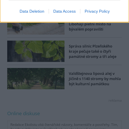
Dále čtěte |
Data Deletion
Data Access
Privacy Policy
Polička na Svitavsku staví v
Liboháji pietní místo na
bývalém popravišti
Správa silnic Plzeňského
kraje pečuje také o čtyři
památné stromy a tři aleje
Valdštejnova lipová alej v
Jičíně s 1140 stromy by mohla
být kulturní památkou
reklama
Online diskuse
Redakce Ekolistu vítá čtenářské názory, komentáře a postřehy. Tím,