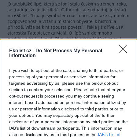
O tatobitské lípě, která se loni stala českým stromem roku,
se traduje, že je tisíciletá. Odborníci ale odhadují její stáří
na 650 let. "Lípa je symbolem naší obce, ale také symbolem
zodpovědnosti a vztahu místních obyvatel k historii a
přírodě. Váže se k ní spousta pověstí," řekla již dříve ČTK
starostka Tatobit Lenka Malá. O lípě vzniklo mnoho
povídek, písní a básní. Obec každý rok pořádá slavnosti
lípy.
Ekolist.cz -
Do Not Process My Personal
Dub z Bátaszéku, který v evropské soutěži letos zvítězil,
Information
roste u kaple postavené v období morové epidemie. Strom
a kaple chrání obyvatele obce, kteří zde našli útočiště
If you wish to opt-out of the sale, sharing to third parties, or
během povodní v roce 1956. Podle místní tradice se pro
processing of your personal or sensitive information for
zajištění bohaté úrody hroznového vína musí kmen stromu
každoročně pokapat vínem.
targeted advertising by us, please use the below opt-out
section to confirm your selection. Please note that after your
opt-out request is processed you may continue seeing
reklama
interest-based ads based on personal information utilized by
us or personal information disclosed to third parties prior to
your opt-out. You may separately opt-out of the further
disclosure of your personal information by third parties on the
IAB’s list of downstream participants. This information may
also be disclosed by us to third parties on the
IAB’s List of