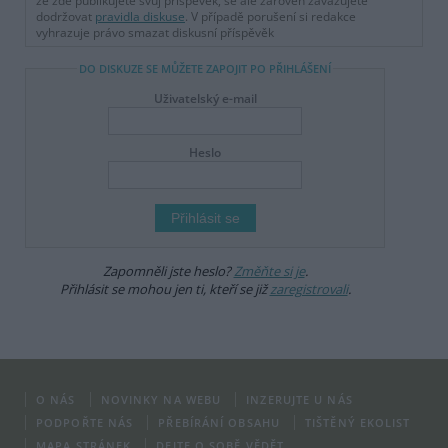
že zde publikujete svůj příspěvek, se ale zároveň zavazujete
dodržovat
pravidla diskuse
. V případě porušení si redakce
vyhrazuje právo smazat diskusní příspěvěk
DO DISKUZE SE MŮŽETE ZAPOJIT PO PŘIHLÁŠENÍ
Uživatelský e-mail
Heslo
Zapomněli jste heslo?
Změňte si je
.
Přihlásit se mohou jen ti, kteří se již
zaregistrovali
.
O NÁS
NOVINKY NA WEBU
INZERUJTE U NÁS
PODPOŘTE NÁS
PŘEBÍRÁNÍ OBSAHU
TIŠTĚNÝ EKOLIST
MAPA STRÁNEK
DEJTE O SOBĚ VĚDĚT