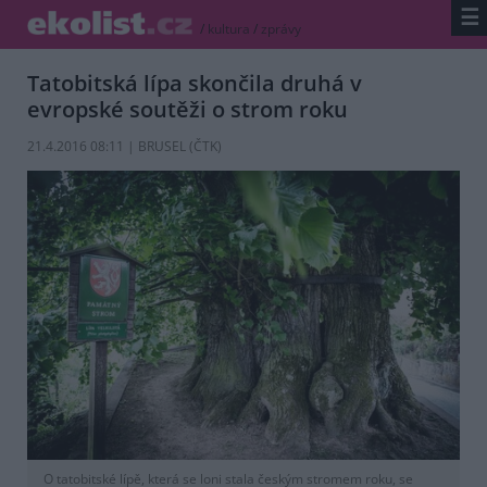
☰
/
kultura
/
zprávy
Tatobitská lípa skončila druhá v
evropské soutěži o strom roku
21.4.2016 08:11 | BRUSEL (
ČTK
)
O tatobitské lípě, která se loni stala českým stromem roku, se