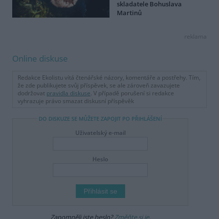
skladatele Bohuslava
Martinů
reklama
Online diskuse
Redakce Ekolistu vítá čtenářské názory, komentáře a postřehy. Tím,
že zde publikujete svůj příspěvek, se ale zároveň zavazujete
dodržovat
pravidla diskuse
. V případě porušení si redakce
vyhrazuje právo smazat diskusní příspěvěk
DO DISKUZE SE MŮŽETE ZAPOJIT PO PŘIHLÁŠENÍ
Uživatelský e-mail
Heslo
Zapomněli jste heslo?
Změňte si je
.