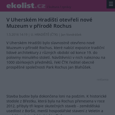
☰
/
kultura
/
zprávy
V Uherském Hradišti otevřeli nové
Muzeum v přírodě Rochus
1.5.2016 14:19 | U. HRADIŠTĚ (
ČTK
) | Jan Vondrášek
V Uherském Hradišti bylo slavnostně otevřeno nové
Muzeum v přírodě Rochus, které nabízí expozice tradiční
lidové architektury z různých období od konce 19. do
poloviny minulého století. Návštěvníci v nich naleznou na
1000 sbírkových předmětů, řekl ČTK ředitel obecně
prospěšné společnosti Park Rochus Jan Blahůšek.
reklama
Stavba budov byla dokončena loni na podzim. K historické
stodole z Břestku, která byla na Rochus přenesena v roce
2012, přibyly tři kopie skutečných staveb - zemědělská
usedlost z Boršic, menší hospodářské stavení z Veletin a