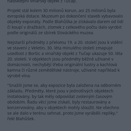
nadsklepní vinařský objekt z Tučap.
Projekt stál kolem 30 milionů korun, asi 25 milionů byla
evropská dotace. Muzeum po dokončení staveb vybavovalo
objekty exponáty. Podle Blahůška je získávalo darem od lidí
či koupí v dražbách, zlomek z celkového počtu dalo vyrobit
podle originálů ze sbírek Slováckého muzea.
Nejstarší předměty z přelomu 19. a 20. století jsou k vidění
ve stavení z Veletin, 30. léta minulého století zmapuje
usedlost z Boršic a vinařský objekt z Tučap ukazuje 50. léta
20. století. V objektech jsou předměty běžně užívané v
domácnosti, nechybějí třeba originální lustry a kachlová
kamna či různé zemědělské nástroje, užívané například k
výrobě vína.
"Snažili jsme se, aby expozice byla založena na odborném
základu. Předměty, které jsou v jednotlivých objektech
instalovány, by tak měly odpovídat zvoleným časovým
obdobím. Řadu věcí jsme získali, byly restaurovány a
konzervovány, aby v objektech mohly sloužit. Ne všechno
se ale dalo v terénu sehnat, proto jsme vyráběli repliky,"
řekl Blahůšek.