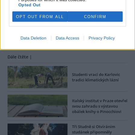
Jan Vondrášek
Opted Out
tisknout
poslat
OPT OUT FROM ALL
CONFIRM
BEZK využívá agenturní zpravodajství ČTK, která si vyhrazuje
veškerá práva. Publikování nebo další šíření obsahu ze zdrojů ČTK
je výslovně zakázáno bez předchozího písemného souhlasu ze
Data Deletion
Data Access
Privacy Policy
strany ČTK.
Dále čtěte |
Studenti vrací do Karlovic
tradici klimatických lázní
Italský institut v Praze otevřel
svou zahradu s výstavou
obálek knihy o Pinocchiovi
Tři Studně si Otvíráním
studánek připomněly