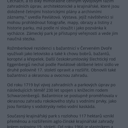
Čechách, a to díky mimořádně cenným vývojovým fázím
zahradních úprav, architektonické a krajinářské, které jsou
doložené četnými historickými plány a archivními
záznamy," uvedla Pavlátová. Výstava, jejíž návštěvníci si
mohou prohlédnout fotografie, mapy, obrazy a listiny z
historie parku, má podle ní sloužit i jako pozvánka k
vycházce. Zámecký park je přístupný veřejnosti a vede jím
naučná stezka.
Rožmberkové rezidenci s bažantnicí v Červeném Dvoře
využívali jako letovisko a také k chovu bobrů, bažantů,
koroptví a křepelek. Další českokrumlovský šlechtický rod
Eggenbergů nechal podle Pavlátové oblíbené letní sídlo ve
druhé polovině 17. století opravit a rozšířit. Obnovili také
bažantnici a okrasnou a ovocnou zahradu.
Od roku 1719 byl vývoj zahradních a parkových úprav po
následujících téměř 230 let spojen s knížecím rodem
Schwarzenbergů. Bažantnice se postupně proměňovala v
okrasnou zahradu rokokového stylu s vodními prvky, jako
jsou fontány s vodotrysky nebo vodní kaskáda.
Současný krajinářský park s rozlohou 117 hektarů vznikl
přeměnou a rozšířením aglo-čínské krajinářské zahrady
kolem poloviny 19. století. Od roku 1966 je vlastníkem a