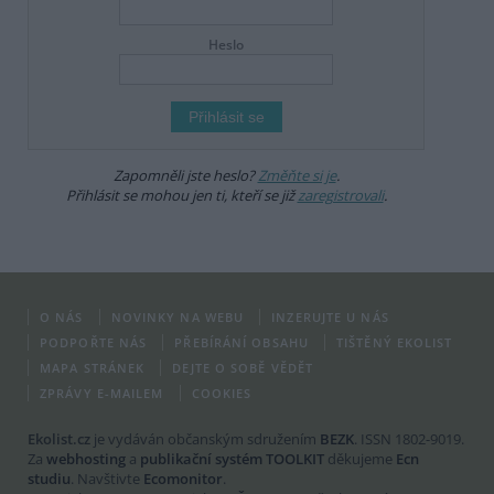
Heslo
Zapomněli jste heslo?
Změňte si je
.
Přihlásit se mohou jen ti, kteří se již
zaregistrovali
.
O NÁS
NOVINKY NA WEBU
INZERUJTE U NÁS
PODPOŘTE NÁS
PŘEBÍRÁNÍ OBSAHU
TIŠTĚNÝ EKOLIST
MAPA STRÁNEK
DEJTE O SOBĚ VĚDĚT
ZPRÁVY E-MAILEM
COOKIES
Ekolist.cz
je vydáván občanským sdružením
BEZK
. ISSN 1802-9019.
Za
webhosting
a
publikační systém TOOLKIT
děkujeme
Ecn
studiu
. Navštivte
Ecomonitor
.