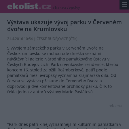
☰
/
kultura
/
zprávy
Výstava ukazuje vývoj parku v Červeném
dvoře na Krumlovsku
21.4.2016 10:54 | ČESKÉ BUDĚJOVICE (
ČTK
)
S vývojem zámeckého parku v Červeném Dvoře na
Českokrumlovsku se mohou ode dneška seznámit
návštěvníci galerie Národního památkového ústavu v
Českých Budějovicích. Park u venkovské rezidence, kterou
koncem 16. století založili Rožmberkové, patří podle
památkářů mezi evropsky významná krajinářská díla. Od
června se výstava přesune do Červeného Dvora a
doprovodí ji dvě komentované prohlídky parku. ČTK to
řekla jedna z autorů výstavy Marie Pavlátová.
reklama
"Park dnes patří k nejvýznamnějším kulturním památkám v