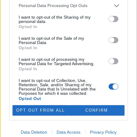
Personal Data Processing Opt Outs
I want to opt-out of the Sharing of my
personal data.
Opted In
I want to opt-out of the Sale of my
Personal Data.
Opted In
I want to opt-out of processing my
tisknout
poslat
Personal Data for Targeted Advertising.
Opted In
BEZK využívá agenturní zpravodajství ČTK, která si vyhrazuje
I want to opt-out of Collection, Use,
veškerá práva. Publikování nebo další šíření obsahu ze zdrojů ČTK
Retention, Sale, and/or Sharing of my
je výslovně zakázáno bez předchozího písemného souhlasu ze
Personal Data that Is Unrelated with the
strany ČTK.
Purposes for which it was collected.
Opted Out
Dále čtěte |
OPT OUT FROM ALL
CONFIRM
Studenti vrací do Karlovic
tradici klimatických lázní
Data Deletion
Data Access
Privacy Policy