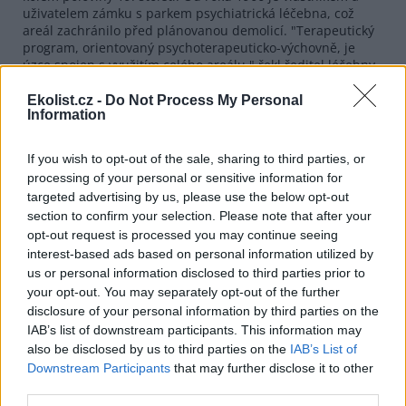
uživatelem zámku s parkem psychiatrická léčebna, což
areál zachránilo před plánovanou demolicí. "Terapeutický
program, orientovaný psychoterapeuticko-výchovně, je
úzce spojen s využitím celého areálu," řekl ředitel léčebny
Jiří Dvořáček.
Ekolist.cz -
Do Not Process My Personal
V galerii památkového ústavu na českobudějovickém
Information
Senovážném náměstí výstava zůstane do konce května,
vstup je zdarma. V Červeném Dvoře bude k vidění do září.
If you wish to opt-out of the sale, sharing to third parties, or
processing of your personal or sensitive information for
reklama
targeted advertising by us, please use the below opt-out
section to confirm your selection. Please note that after your
opt-out request is processed you may continue seeing
interest-based ads based on personal information utilized by
us or personal information disclosed to third parties prior to
your opt-out. You may separately opt-out of the further
disclosure of your personal information by third parties on the
IAB’s list of downstream participants. This information may
also be disclosed by us to third parties on the
IAB’s List of
Downstream Participants
that may further disclose it to other
third parties.