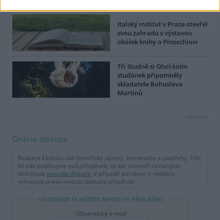
Italský institut v Praze otevřel
svou zahradu s výstavou
obálek knihy o Pinocchiovi
Tři Studně si Otvíráním
studánek připomněly
skladatele Bohuslava
Martinů
reklama
Online diskuse
Redakce Ekolistu vítá čtenářské názory, komentáře a postřehy. Tím,
že zde publikujete svůj příspěvek, se ale zároveň zavazujete
dodržovat
pravidla diskuse
. V případě porušení si redakce
vyhrazuje právo smazat diskusní příspěvěk
DO DISKUZE SE MŮŽETE ZAPOJIT PO PŘIHLÁŠENÍ
Uživatelský e-mail