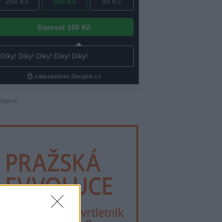
klama