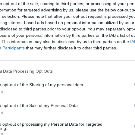
to opt-out of the sale, sharing to third parties, or processing of your per
formation for targeted advertising by us, please use the below opt-out s
venou v letech 1923 až 1924 zakoupila radnice předloni
r selection. Please note that after your opt-out request is processed y
ň městská část zažádala ministerstvo kultury o zařazení
eing interest-based ads based on personal information utilized by us or
amátek. Druhá část dvojvily paří potomkům malíře Josefa
disclosed to third parties prior to your opt-out. You may separately opt-
losure of your personal information by third parties on the IAB’s list of
. This information may also be disclosed by us to third parties on the
IA
rek
Participants
that may further disclose it to other third parties.
l Data Processing Opt Outs
o opt-out of the Sharing of my personal data.
In
o opt-out of the Sale of my Personal Data.
In
to opt-out of processing my Personal Data for Targeted
ing.
In