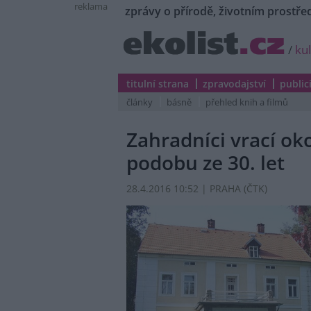
reklama
zprávy o přírodě, životním prostřed
/
ku
titulní strana
zpravodajství
public
články
básně
přehled knih a filmů
Zahradníci vrací ok
podobu ze 30. let
28.4.2016 10:52 | PRAHA (
ČTK
)