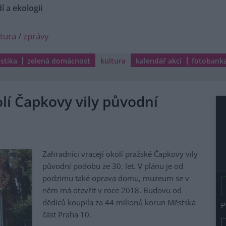
í a ekologii
ltura
/
zprávy
istika
zelená domácnost
kultura
kalendář akcí
fotobank
olí Čapkovy vily původní
Zahradníci vracejí okolí pražské Čapkovy vily
původní podobu ze 30. let. V plánu je od
podzimu také oprava domu, muzeum se v
něm má otevřít v roce 2018. Budovu od
dědiců koupila za 44 milionů korun Městská
část Praha 10.