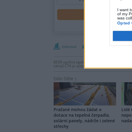
I want t
of my P
was col
Opted 
tisknout
poslat
BEZK využívá agenturní zpravodajství ČTK, která
zdrojů ČTK je výslovně zakázáno bez předchozí
Dále čtěte |
Pražané mohou žádat o
Lidé
dotace na tepelná čerpadla,
nepo
solární panely, nádrže i zelené
nada
střechy