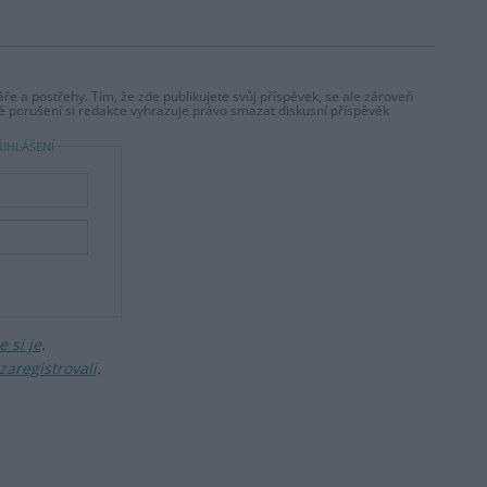
ře a postřehy. Tím, že zde publikujete svůj příspěvek, se ale zároveň
dě porušení si redakce vyhrazuje právo smazat diskusní příspěvěk
ŘIHLÁŠENÍ
 si je
.
zaregistrovali
.