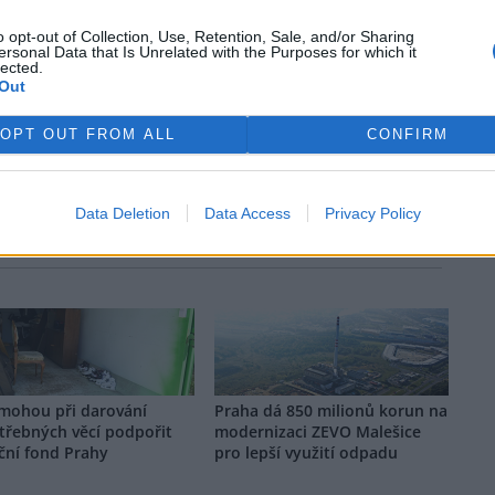
o opt-out of Collection, Use, Retention, Sale, and/or Sharing
ersonal Data that Is Unrelated with the Purposes for which it
lected.
Out
OPT OUT FROM ALL
CONFIRM
Data Deletion
Data Access
Privacy Policy
 si vyhrazuje veškerá práva. Publikování nebo další šíření obsahu ze
ho písemného souhlasu ze strany ČTK.
 mohou při darování
Praha dá 850 milionů korun na
třebných věcí podpořit
modernizaci ZEVO Malešice
ční fond Prahy
pro lepší využití odpadu