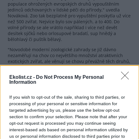
populace ohrožených evropských druhů vypouštěním
jedinců odchovaných v lidské péči do přírody," uvedla
Nováková. Zoo tak bezplatně pro vypuštění poskytla už více
než 500 zvířat. Nejvíce bylo sov pálených, a to 400. Do
volné přírody se ale vrátilo například i více než devět
desítek sýčků nebo orlosupové bradatí, sup hnědý a
bělohlavý či puštík bělavý.
"Novodobé moderní zoologické zahrady se již dávno
nezaměřují na chov co největšího množství atraktivních
exotických zvířat, ale věnují se chovu převážně těch druhů,
které patří v přírodě k ohroženým, případně z ní byly již
zcela vyhubeny," podotkla mluvčí. Připomněla, že zoo tím
Ekolist.cz -
Do Not Process My Personal
pomáhají udržet záložní populaci zvířat tak, aby zcela
Information
nevymizela z planety.
Výstavu přibližující účast ostravské zoo v záchranných
If you wish to opt-out of the sale, sharing to third parties, or
programech budou zájemci moci vidět v červnu na nádraží
processing of your personal or sensitive information for
v Bohumíně, v červenci pak na východním nádraží v Opavě
targeted advertising by us, please use the below opt-out
a v srpnu na ostravském hlavním nádraží. Všechny
section to confirm your selection. Please note that after your
záchranné projekty podporují i návštěvníci Zoo Ostrava,
opt-out request is processed you may continue seeing
protože od letošního ledna je na ochranu přírody z
interest-based ads based on personal information utilized by
každého vstupu věnována jedna koruna. Ostravskou zoo
loni navštívilo 490 145 návštěvníků.
us or personal information disclosed to third parties prior to