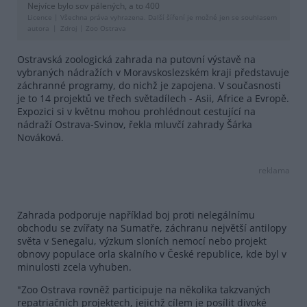
Nejvíce bylo sov pálených, a to 400
Licence |
Všechna práva vyhrazena. Další šíření je možné jen se souhlasem
autora
Zdroj |
Zoo Ostrava
Ostravská zoologická zahrada na putovní výstavě na
vybraných nádražích v Moravskoslezském kraji představuje
záchranné programy, do nichž je zapojena. V současnosti
je to 14 projektů ve třech světadílech - Asii, Africe a Evropě.
Expozici si v květnu mohou prohlédnout cestující na
nádraží Ostrava-Svinov, řekla mluvčí zahrady Šárka
Nováková.
reklama
Zahrada podporuje například boj proti nelegálnímu
obchodu se zvířaty na Sumatře, záchranu největší antilopy
světa v Senegalu, výzkum sloních nemocí nebo projekt
obnovy populace orla skalního v České republice, kde byl v
minulosti zcela vyhuben.
"Zoo Ostrava rovněž participuje na několika takzvaných
repatriačních projektech, jejichž cílem je posílit divoké