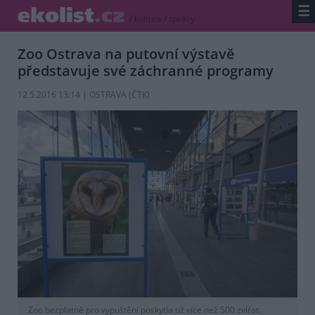
☰
/
kultura
/
zprávy
Zoo Ostrava na putovní výstavě
představuje své záchranné programy
12.5.2016 13:14 | OSTRAVA (
ČTK
)
Zoo bezplatně pro vypuštění poskytla už více než 500 zvířat.