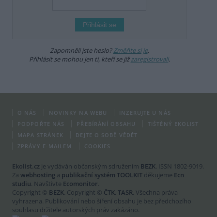
Zapomněli jste heslo?
Změňte si je
.
Přihlásit se mohou jen ti, kteří se již
zaregistrovali
.
O NÁS
NOVINKY NA WEBU
INZERUJTE U NÁS
PODPOŘTE NÁS
PŘEBÍRÁNÍ OBSAHU
TIŠTĚNÝ EKOLIST
MAPA STRÁNEK
DEJTE O SOBĚ VĚDĚT
ZPRÁVY E-MAILEM
COOKIES
Ekolist.cz
je vydáván občanským sdružením
BEZK
. ISSN 1802-9019.
Za
webhosting
a
publikační systém TOOLKIT
děkujeme
Ecn
studiu
. Navštivte
Ecomonitor
.
Copyright ©
BEZK
. Copyright ©
ČTK
,
TASR
. Všechna práva
vyhrazena. Publikování nebo šíření obsahu je bez předchozího
souhlasu držitele autorských práv zakázáno.