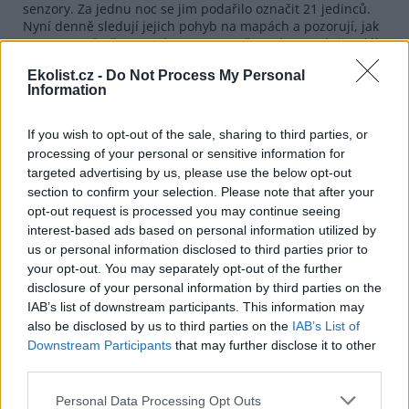
senzory. Za jednu noc se jim podařilo označit 21 jedinců.
Nyní denně sledují jejich pohyb na mapách a pozorují, jak
se postupně přesouvají na sever směrem k Tasmánii a dále
postupně až k Aljašce.
Ekolist.cz -
Do Not Process My Personal
Information
Podle dalšího koordinátora projektu Davida Guilfoyla je
cílem získat dostatek dat, aby bylo možné pochopit širší
změny v ekosystému. "Nejde jen o tento druh, ale o to, co
If you wish to opt-out of the sale, sharing to third parties, or
nám říká o stavu oceánu a pobřeží," vysvětlil.
processing of your personal or sensitive information for
Aljašská domorodá vůdkyně Estelle Thomsonová z
targeted advertising by us, please use the below opt-out
komunity Yup'ik upozornila, že klimatické změny zásadně
section to confirm your selection. Please note that after your
proměňují podmínky v oblasti Beringova moře. Tání
opt-out request is processed you may continue seeing
permafrostu, silnější bouře a změny v dostupnosti potravy
interest-based ads based on personal information utilized by
ovlivňují nejen ptáky, ale i místní obyvatele, jejichž tradiční
us or personal information disclosed to third parties prior to
zdroje obživy mizí.
your opt-out. You may separately opt-out of the further
disclosure of your personal information by third parties on the
Buřňáci tak podle ní fungují jako poplašný signál pro
zdraví celého ekosystému. "Dokážeme poznat, kdy se s
IAB’s list of downstream participants. This information may
ptáky něco děje. Když se nevracejí v obvyklou dobu nebo
also be disclosed by us to third parties on the
IAB’s List of
vypadají vyčerpaně, víme, že je problém s potravou nebo
Downstream Participants
that may further disclose it to other
prostředím," řekla.
third parties.
Strážci nyní plánují ptáky znovu odchytit v listopadu, aby
Personal Data Processing Opt Outs
jim odstranili sledovací zařízení. Doufají však, že projekt