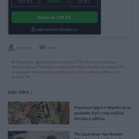
tisknout
poslat
BEZK využívá agenturní zpravodajství ČTK, která si vyhrazuje
veškerá práva. Publikování nebo další šíření obsahu ze zdrojů ČTK
je výslovně zakázáno bez předchozího písemného souhlasu ze
strany ČTK.
Dále čtěte |
Populace tygrů v Nepálu se za
poslední čtyři roky zvýšila
zhruba o pětinu
The Guardian: Na Novém