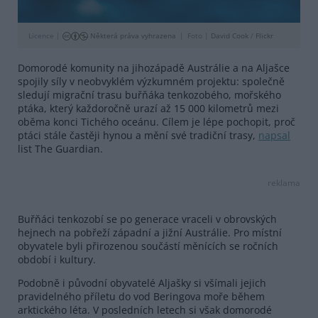
Licence |
Některá práva vyhrazena
Foto |
David Cook
/
Flickr
Domorodé komunity na jihozápadě Austrálie a na Aljašce
spojily síly v neobvyklém výzkumném projektu: společně
sledují migrační trasu buřňáka tenkozobého, mořského
ptáka, který každoročně urazí až 15 000 kilometrů mezi
oběma konci Tichého oceánu. Cílem je lépe pochopit, proč
ptáci stále častěji hynou a mění své tradiční trasy,
napsal
list The Guardian.
reklama
Buřňáci tenkozobí se po generace vraceli v obrovských
hejnech na pobřeží západní a jižní Austrálie. Pro místní
obyvatele byli přirozenou součástí měnících se ročních
období i kultury.
Podobně i původní obyvatelé Aljašky si všímali jejich
pravidelného příletu do vod Beringova moře během
arktického léta. V posledních letech si však domorodé