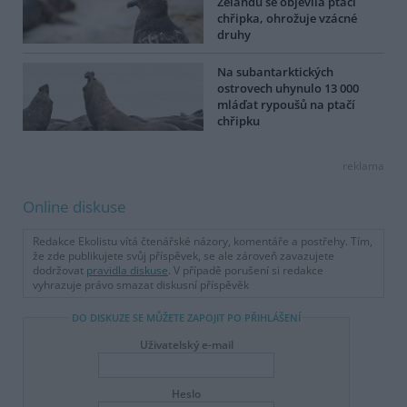
Zélandu se objevila ptačí
chřipka, ohrožuje vzácné
druhy
Na subantarktických
ostrovech uhynulo 13 000
mláďat rypoušů na ptačí
chřipku
reklama
Online diskuse
Redakce Ekolistu vítá čtenářské názory, komentáře a postřehy. Tím,
že zde publikujete svůj příspěvek, se ale zároveň zavazujete
dodržovat
pravidla diskuse
. V případě porušení si redakce
vyhrazuje právo smazat diskusní příspěvěk
DO DISKUZE SE MŮŽETE ZAPOJIT PO PŘIHLÁŠENÍ
Uživatelský e-mail
Heslo