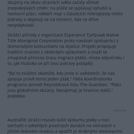
skupiny na obou stranách světa začaly všímat
znepokojivých změn: na pláže se vyplavují vyhublí a
nemocní ptáci, někteří mají v žaludcích mikroplasty místo
potravy a objevují se na místech, kde se dříve
nevyskytovali.
Strážci přírody z organizace Esperance Tjaltjraak Native
Title Aboriginal Corporation proto navázali spolupráci s
domorodými komunitami na Aljašce. Projekt propojuje
tradiční znalosti s vědeckým výzkumem a snaží se
zmapovat přesnou trasu migrace ptáků, místa odpočinku i
to, jak hluboko se při lovu potravy potápějí.
"Byl to zvláštní okamžik, kdy jsme si uvědomili, že nás
spojuje právě tento jeden pták," řekla koordinátorka
programu Jennell Reynoldsová listu The Guardian. "Ptáci
jsou globálními občany. Nezajímají je hranice států,"
podotkla.
reklama
Australští strážci museli kvůli výzkumu ptáky v noci
odchytit v odlehlých písečných dunách na ostrovech v
Jižním ledovém oceánu a opatřit je drobnými sledovacími