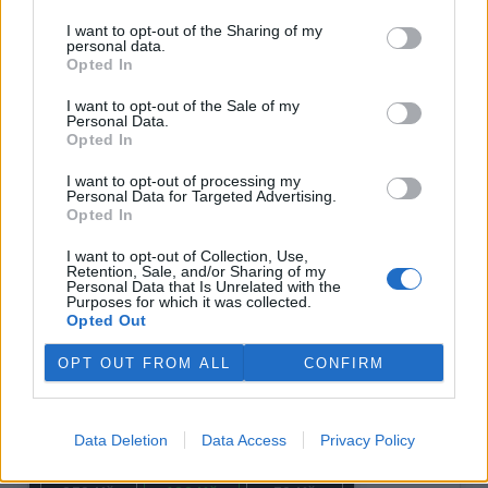
otevře cestu k dalším mezikulturním spolupracím při
I want to opt-out of the Sharing of my
ochraně stěhovavých druhů.
personal data.
Opted In
"Teď jsme jejich opatrovníci všichni," uvedla Reynoldsová.
"Je odpovědností každého starat se o svou zemi – a o tvory,
I want to opt-out of the Sale of my
kteří ji spojují s jinými částmi světa," doplnila.
Personal Data.
Opted In
reklama
I want to opt-out of processing my
Personal Data for Targeted Advertising.
Opted In
I want to opt-out of Collection, Use,
Retention, Sale, and/or Sharing of my
Personal Data that Is Unrelated with the
Purposes for which it was collected.
Opted Out
OPT OUT FROM ALL
CONFIRM
Data Deletion
Data Access
Privacy Policy