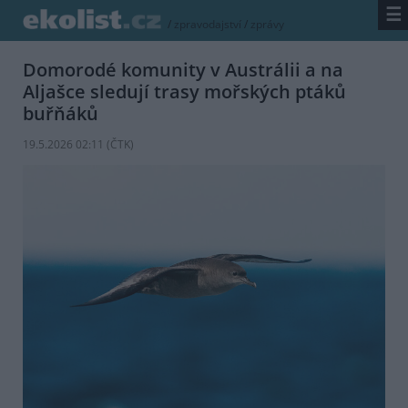
☰
/
zpravodajství
/
zprávy
Domorodé komunity v Austrálii a na
Aljašce sledují trasy mořských ptáků
buřňáků
19.5.2026 02:11 (
ČTK
)