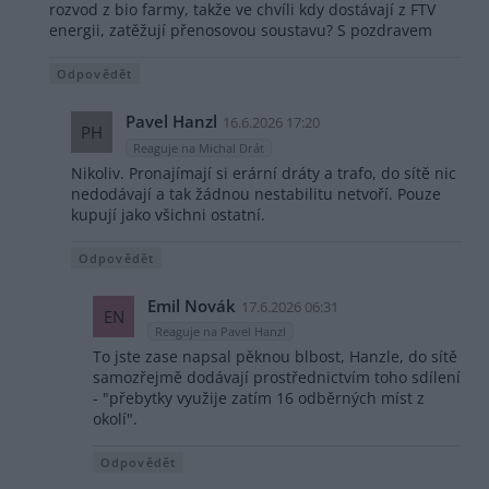
rozvod z bio farmy, takže ve chvíli kdy dostávají z FTV
energii, zatěžují přenosovou soustavu? S pozdravem
Odpovědět
Pavel Hanzl
16.6.2026 17:20
PH
Reaguje na Michal Drát
Nikoliv. Pronajímají si erární dráty a trafo, do sítě nic
nedodávají a tak žádnou nestabilitu netvoří. Pouze
kupují jako všichni ostatní.
Odpovědět
Emil Novák
17.6.2026 06:31
EN
Reaguje na Pavel Hanzl
To jste zase napsal pěknou blbost, Hanzle, do sítě
samozřejmě dodávají prostřednictvím toho sdílení
- "přebytky využije zatím 16 odběrných míst z
okolí".
Odpovědět