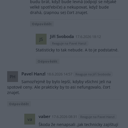
budu brát, když bude levná (odpojí se nějaké
velké spotřebiče) a nekupovat, když bude
drahá, (zapnou se) čort znajet.
Odpovědět
Jiří Svoboda
17.6.2026 18:12
JS
Reaguje na Pavel Hanzl
Statisticky to tak nebude. A to je podstatné.
Odpovědět
Pavel Hanzl
18.6.2026 14:57
Reaguje na Jiří Svoboda
PH
Samozřejmě by bylo lepší, kdyby všichni jeli na
spotové ceny. Ale prakticky by to asi nefungovalo, čort
znajet.
Odpovědět
vaber
17.6.2026 08:31
Reaguje na Pavel Hanzl
va
Škoda že nenapsali ,jak technicky zajištují