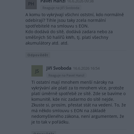
Pavel Hanzl
16.6.2026 09:38
PH
Reaguje na Jiří Svoboda
A komu to vykrývají všichni oststní, kdo normálně
odebírají? Tihle jsou taky zcela normální
spotřebitelé na smlouvu s EON.
Kdo dodává do sítě, dodává zadara nebo za
směšných 50 halířů kWh, tj. platí všechny
akumulátory atd. atd.
Odpovědět
Jiří Svoboda
16.6.2026 16:54
JS
Reaguje na Pavel Hanzl
Ti ostatní mají mnohem menší nároky na
vykrývání ale platí za to mnohem více, protože
platí úměrně spotřebě ze sítě. Zde se bavíme o
komunitě, kde nic zadarmo do sítě nejde.
Zkuste si, prosím, přestat stát na vedení. To, že
má někdo smlouvu s EON na základě
nedomyšleného zákona, není argumentem, že
je to tak v pořádku.
Odpovědět