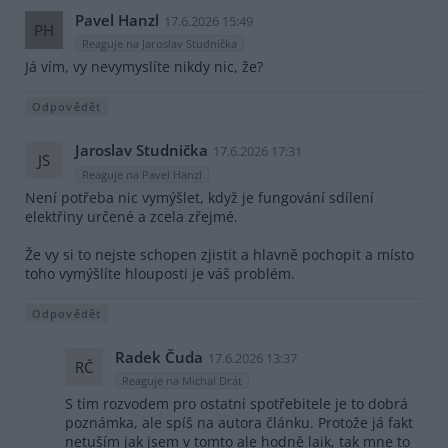
Pavel Hanzl
17.6.2026 15:49
PH
Reaguje na Jaroslav Studnička
Já vím, vy nevymyslíte nikdy nic, že?
Odpovědět
Jaroslav Studnička
17.6.2026 17:31
JS
Reaguje na Pavel Hanzl
Není potřeba nic vymýšlet, když je fungování sdílení
elektřiny určené a zcela zřejmé.
Že vy si to nejste schopen zjistit a hlavně pochopit a místo
toho vymýšlíte hlouposti je váš problém.
Odpovědět
Radek Čuda
17.6.2026 13:37
RČ
Reaguje na Michal Drát
S tím rozvodem pro ostatní spotřebitele je to dobrá
poznámka, ale spíš na autora článku. Protože já fakt
netuším jak jsem v tomto ale hodně laik, tak mne to