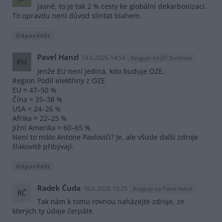
Jasně, to je tak 2 % cesty ke globální dekarbonizaci.
To opravdu není důvod slintat blahem.
Odpovědět
Pavel Hanzl
18.6.2026 14:54
Reaguje na Jiří Svoboda
PH
Jenže EU není jediná, kdo buduje OZE.
Region Podíl elektřiny z OZE
EU ≈ 47–50 %
Čína ≈ 35–38 %
USA ≈ 24–26 %
Afrika ≈ 22–25 %
Jižní Amerika ≈ 60–65 %
Není to málo Antone Pavloviči? Je, ale všude další zdroje
šlakovitě přibývají.
Odpovědět
Radek Čuda
18.6.2026 15:25
Reaguje na Pavel Hanzl
RČ
Tak nám k tomu rovnou naházejte zdroje, ze
kterých ty údaje čerpáte.