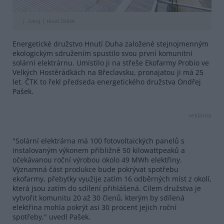
Zdroj |
Hnutí DUHA
Energetické družstvo Hnutí Duha založené stejnojmenným
ekologickým sdružením spustilo svou první komunitní
solární elektrárnu. Umístilo ji na střeše Ekofarmy Probio ve
Velkých Hostěrádkách na Břeclavsku, pronajatou ji má 25
let. ČTK to řekl předseda energetického družstva Ondřej
Pašek.
reklama
"Solární elektrárna má 100 fotovoltaických panelů s
instalovaným výkonem přibližně 50 kilowattpeaků a
očekávanou roční výrobou okolo 49 MWh elektřiny.
Významná část produkce bude pokrývat spotřebu
ekofarmy, přebytky využije zatím 16 odběrných míst z okolí,
která jsou zatím do sdílení přihlášená. Cílem družstva je
vytvořit komunitu 20 až 30 členů, kterým by sdílená
elektřina mohla pokrýt asi 30 procent jejich roční
spotřeby," uvedl Pašek.