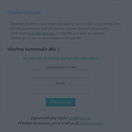
Online diskuse
Redakce Ekolistu vítá čtenářské názory, komentáře a postřehy. Tím,
že zde publikujete svůj příspěvek, se ale zároveň zavazujete
dodržovat
pravidla diskuse
. V případě porušení si redakce
vyhrazuje právo smazat diskusní příspěvěk
Všechny komentáře (85)
DO DISKUZE SE MŮŽETE ZAPOJIT PO PŘIHLÁŠENÍ
Uživatelský e-mail
Heslo
Zapomněli jste heslo?
Změňte si je
.
Přihlásit se mohou jen ti, kteří se již
zaregistrovali
.