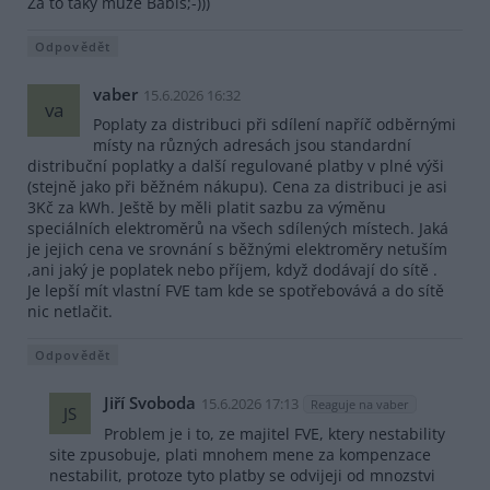
Za to taky může Babiš;-)))
Odpovědět
vaber
15.6.2026 16:32
va
Poplaty za distribuci při sdílení napříč odběrnými
místy na různých adresách jsou standardní
distribuční poplatky a další regulované platby v plné výši
(stejně jako při běžném nákupu). Cena za distribuci je asi
3Kč za kWh. Ještě by měli platit sazbu za výměnu
speciálních elektroměrů na všech sdílených místech. Jaká
je jejich cena ve srovnání s běžnými elektroměry netuším
,ani jaký je poplatek nebo příjem, když dodávají do sítě .
Je lepší mít vlastní FVE tam kde se spotřebovává a do sítě
nic netlačit.
Odpovědět
Jiří Svoboda
15.6.2026 17:13
Reaguje na vaber
JS
Problem je i to, ze majitel FVE, ktery nestability
site zpusobuje, plati mnohem mene za kompenzace
nestabilit, protoze tyto platby se odvijeji od mnozstvi