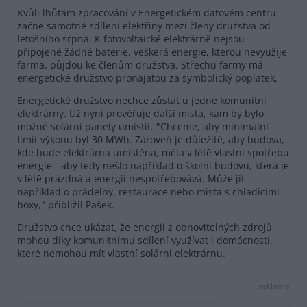
Kvůli lhůtám zpracování v Energetickém datovém centru
začne samotné sdílení elektřiny mezi členy družstva od
letošního srpna. K fotovoltaické elektrárně nejsou
připojené žádné baterie, veškerá energie, kterou nevyužije
farma, půjdou ke členům družstva. Střechu farmy má
energetické družstvo pronajatou za symbolický poplatek.
Energetické družstvo nechce zůstat u jedné komunitní
elektrárny. Už nyní prověřuje další místa, kam by bylo
možné solární panely umístit. "Chceme, aby minimální
limit výkonu byl 30 MWh. Zároveň je důležité, aby budova,
kde bude elektrárna umístěna, měla v létě vlastní spotřebu
energie - aby tedy nešlo například o školní budovu, která je
v létě prázdná a energii nespotřebovává. Může jít
například o prádelny, restaurace nebo místa s chladícími
boxy," přiblížil Pašek.
Družstvo chce ukázat, že energii z obnovitelných zdrojů
mohou díky komunitnímu sdílení využívat i domácnosti,
které nemohou mít vlastní solární elektrárnu.
reklama