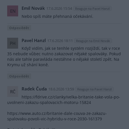
Emil Novák
17.6.2026 15:54
Reaguje na Pavel Hanzl
EN
Nebo spíš máte přehnaná očekávání.
Odpovědět
Pavel Hanzl
17.6.2026 18:11
Reaguje na Emil Novák
PH
Když vidím, jak se tenhle systém rozjíždí, tak v roce
35 nebude vůbec nutno zakazovat nějaké spalováky. Pokud
nás ale tahle paravláda nestáhne o nějaké století zpět. Na
Krymu už shání koně.
Odpovědět
Radek Čuda
18.6.2026 13:59
Reaguje na Pavel Hanzl
RČ
https://fdrive.cz/clanky/velka-britanie-take-vola-po-
uvolneni-zakazu-spalovacich-motoru-15824
https://www.auto.cz/britanie-dale-couva-ze-zakazu-
spalovaku-povoli-vic-hybridu-v-roce-2030-161379