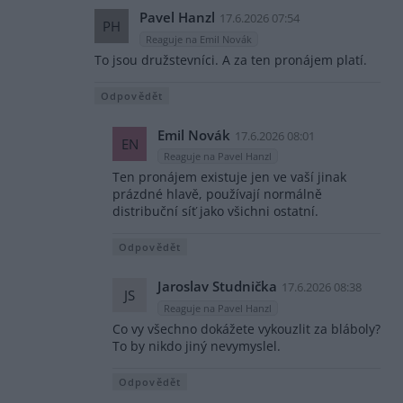
Pavel Hanzl
17.6.2026 07:54
PH
Reaguje na Emil Novák
To jsou družstevníci. A za ten pronájem platí.
Odpovědět
Emil Novák
17.6.2026 08:01
EN
Reaguje na Pavel Hanzl
Ten pronájem existuje jen ve vaší jinak
prázdné hlavě, používají normálně
distribuční síť jako všichni ostatní.
Odpovědět
Jaroslav Studnička
17.6.2026 08:38
JS
Reaguje na Pavel Hanzl
Co vy všechno dokážete vykouzlit za bláboly?
To by nikdo jiný nevymyslel.
Odpovědět