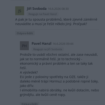
Jiří Svoboda
16.6.2026 08:30
JS
Reaguje na Pavel Hanzl
A pak je tu spousta problémů, které zjevně záměrně
neuvádíte a musí je řešit někdo jiný. Pročpak?
Odpovědět
Pavel Hanzl
16.6.2026 09:44
PH
Reaguje na Jiří Svoboda
Protože to uvádí všichni ostatní, ale zase neuvádí,
jak se to normálně řeší. Je to technický -
ekonomický a právní problém a ten se taky tak
řeší.
A výsledek?
EU jede z poloviny spotřeby na OZE, takže ji
daleko méně trápí Hormuz a podobné ropné šoky,
jako dřív.
I elmobilita nabírá obrátky, ne kvůli dotacím, nebo
grýndýlu, ale kvůli ceně ropy.
Odpovědět