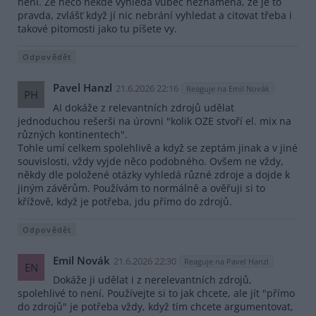
není. Že něco někde vyhledá vůbec neznamená, že je to
pravda, zvlášť když jí nic nebrání vyhledat a citovat třeba i
takové pitomosti jako tu píšete vy.
Odpovědět
Pavel Hanzl
21.6.2026 22:16
Reaguje na Emil Novák
PH
AI dokáže z relevantních zdrojů udělat
jednoduchou rešerši na úrovni "kolik OZE stvoří el. mix na
různých kontinentech".
Tohle umí celkem spolehlivě a když se zeptám jinak a v jiné
souvislosti, vždy vyjde něco podobného. Ovšem ne vždy,
někdy dle položené otázky vyhledá různé zdroje a dojde k
jiným závěrům. Používám to normálně a ověřuji si to
křížově, když je potřeba, jdu přímo do zdrojů.
Odpovědět
Emil Novák
21.6.2026 22:30
Reaguje na Pavel Hanzl
EN
Dokáže ji udělat i z nerelevantních zdrojů,
spolehlivé to není. Používejte si to jak chcete, ale jít "přímo
do zdrojů" je potřeba vždy, když tím chcete argumentovat,