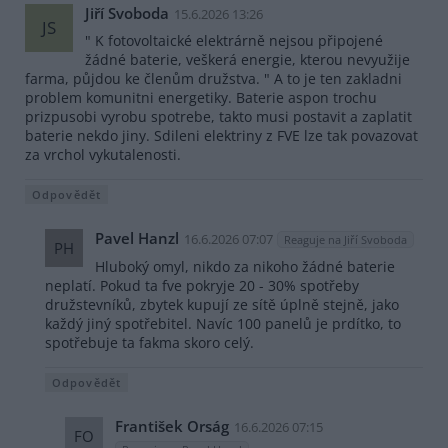
Jiří Svoboda
15.6.2026 13:26
JS
" K fotovoltaické elektrárně nejsou připojené
žádné baterie, veškerá energie, kterou nevyužije
farma, půjdou ke členům družstva. " A to je ten zakladni
problem komunitni energetiky. Baterie aspon trochu
prizpusobi vyrobu spotrebe, takto musi postavit a zaplatit
baterie nekdo jiny. Sdileni elektriny z FVE lze tak povazovat
za vrchol vykutalenosti.
Odpovědět
Pavel Hanzl
16.6.2026 07:07
Reaguje na Jiří Svoboda
PH
Hluboký omyl, nikdo za nikoho žádné baterie
neplatí. Pokud ta fve pokryje 20 - 30% spotřeby
družstevníků, zbytek kupují ze sítě úplně stejně, jako
každý jiný spotřebitel. Navíc 100 panelů je prdítko, to
spotřebuje ta fakma skoro celý.
Odpovědět
František Orság
16.6.2026 07:15
FO