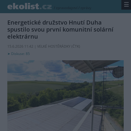
☰
/
zpravodajství
/
zprávy
Energetické družstvo Hnutí Duha
spustilo svou první komunitní solární
elektrárnu
15.6.2026 11:42 | VELKÉ HOSTĚRÁDKY (
ČTK
)
Diskuse: 85