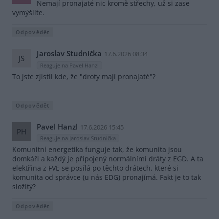
Nemají pronajaté nic kromě střechy, už si zase
vymýšlíte.
Odpovědět
Jaroslav Studnička
17.6.2026 08:34
JS
Reaguje na Pavel Hanzl
To jste zjistil kde, že "droty mají pronajaté"?
Odpovědět
Pavel Hanzl
17.6.2026 15:45
PH
Reaguje na Jaroslav Studnička
Komunitní energetika funguje tak, že komunita jsou
domkáři a každý je připojený normálními dráty z EGD. A ta
elektřina z FVE se posílá po těchto drátech, které si
komunita od správce (u nás EDG) pronajímá. Fakt je to tak
složitý?
Odpovědět