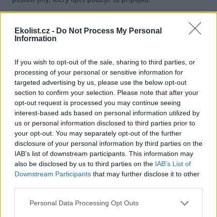
Odpovědět
Ekolist.cz -
Do Not Process My Personal
Information
Pavel Hanzl
17.6.2026 20:33
Reaguje na Emil Novák
PH
Chápete vůbec, jaká je to pitomost, o které se
bavíme? Já vím, ty hnidy.
If you wish to opt-out of the sale, sharing to third parties, or
processing of your personal or sensitive information for
Odpovědět
targeted advertising by us, please use the below opt-out
section to confirm your selection. Please note that after your
Emil Novák
opt-out request is processed you may continue seeing
17.6.2026 21:48
Reaguje na Pavel Hanzl
EN
interest-based ads based on personal information utilized by
Já to chápu, že opět píšete pitomosti. Jestli jste to
us or personal information disclosed to third parties prior to
pochopil už i vy, tak sláva a třikrát hurá.
your opt-out. You may separately opt-out of the further
disclosure of your personal information by third parties on the
Odpovědět
IAB’s list of downstream participants. This information may
also be disclosed by us to third parties on the
IAB’s List of
Pavel Hanzl
17.6.2026 07:52
Reaguje na Emil Novák
PH
Downstream Participants
that may further disclose it to other
Má to jakousi paralogiku, možná jako s distribucí
third parties.
vody.
V Brně po komárovi spadla spotřeba pitné vody na
Personal Data Processing Opt Outs
polovinu, ale údržba sítě zůstala, tak VAK zdražil. Tím
začali lidé šetřit a spotřeba se zase snížila, tak zdražili