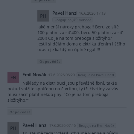
Pavel Hanzl
16.6.2026 17:13
PH
Reaguje na Jiří Svoboda
Jaké menší nároky preboga!! Beru ze sítě
100 platím za síť 400, beru 50 platím za síť
200!! Co je na tom preboga složitýho?
Jestli si dělám doma elektriku třením liščího
ocasu je každýmu úplně egál!!!!
Odpovědět
Emil Novák
17.6.2026 06:29
Reaguje na Pavel Hanzl
EN
Náklady na distribuci jsou převážně fixní, takže
pokud snížíte spotřebu na čtvrtinu, ty tři čtvrtiny za vás
musí začít platit někdo jiný. "Co je na tom preboga
složitýho?"
Odpovědět
Pavel Hanzl
17.6.2026 07:46
Reaguje na Emil Novák
PH
To jste mě teda vyděsil, když mě klepne a půjdu