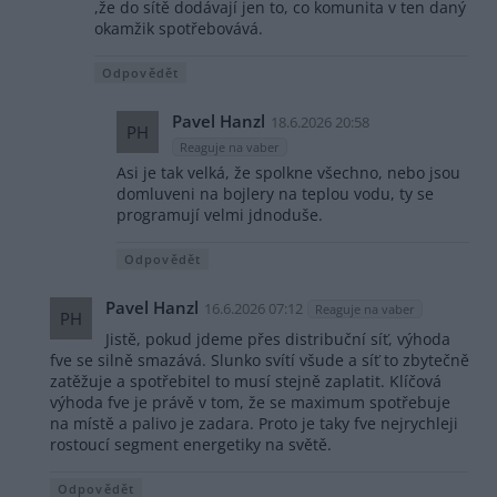
,že do sítě dodávají jen to, co komunita v ten daný
okamžik spotřebovává.
Odpovědět
Pavel Hanzl
18.6.2026 20:58
PH
Reaguje na vaber
Asi je tak velká, že spolkne všechno, nebo jsou
domluveni na bojlery na teplou vodu, ty se
programují velmi jdnoduše.
Odpovědět
Pavel Hanzl
16.6.2026 07:12
Reaguje na vaber
PH
Jistě, pokud jdeme přes distribuční síť, výhoda
fve se silně smazává. Slunko svítí všude a síť to zbytečně
zatěžuje a spotřebitel to musí stejně zaplatit. Klíčová
výhoda fve je právě v tom, že se maximum spotřebuje
na místě a palivo je zadara. Proto je taky fve nejrychleji
rostoucí segment energetiky na světě.
Odpovědět