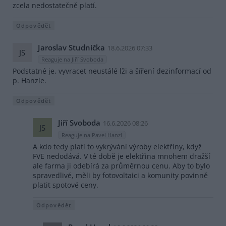
zcela nedostatečně platí.
Odpovědět
Jaroslav Studnička
18.6.2026 07:33
JS
Reaguje na Jiří Svoboda
Podstatné je, vyvracet neustálé lži a šíření dezinformací od
p. Hanzle.
Odpovědět
Jiří Svoboda
16.6.2026 08:26
JS
Reaguje na Pavel Hanzl
A kdo tedy platí to vykrývání výroby elektřiny, když
FVE nedodává. V té době je elektřina mnohem dražší
ale farma ji odebírá za průměrnou cenu. Aby to bylo
spravedlivé, měli by fotovoltaici a komunity povinně
platit spotové ceny.
Odpovědět