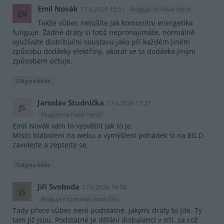
Emil Novák
17.6.2026 15:51
Reaguje na Pavel Hanzl
EN
Takže vůbec netušíte jak komunitní energetika
funguje. Žádné dráty si totiž nepronajímáte, normálně
využíváte distribuční soustavu jako při každém jiném
způsobu dodávky elektřiny, akorát se ta dodávka jiným
způsobem účtuje.
Odpovědět
Jaroslav Studnička
17.6.2026 17:27
JS
Reaguje na Pavel Hanzl
Emil Novák vám to vysvětlit jak to je.
Místo blábolení na webu a vymýšlení pohádek si na EG.D
zavolejte a zeptejte se.
Odpovědět
Jiří Svoboda
17.6.2026 18:08
JS
Reaguje na Jaroslav Studnička
Tady přece vůbec není podstatné, jakými dráty to jde. Ty
tam již jsou. Podstatné je dělání disbalancí v síti, za což