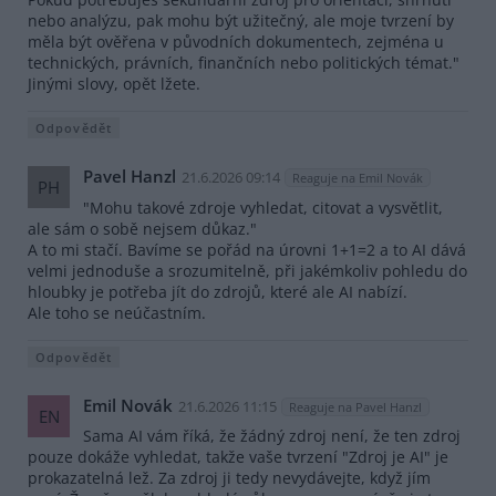
nebo analýzu, pak mohu být užitečný, ale moje tvrzení by
měla být ověřena v původních dokumentech, zejména u
technických, právních, finančních nebo politických témat."
Jinými slovy, opět lžete.
Odpovědět
Pavel Hanzl
21.6.2026 09:14
Reaguje na Emil Novák
PH
"Mohu takové zdroje vyhledat, citovat a vysvětlit,
ale sám o sobě nejsem důkaz."
A to mi stačí. Bavíme se pořád na úrovni 1+1=2 a to AI dává
velmi jednoduše a srozumitelně, při jakémkoliv pohledu do
hloubky je potřeba jít do zdrojů, které ale AI nabízí.
Ale toho se neúčastním.
Odpovědět
Emil Novák
21.6.2026 11:15
Reaguje na Pavel Hanzl
EN
Sama AI vám říká, že žádný zdroj není, že ten zdroj
pouze dokáže vyhledat, takže vaše tvrzení "Zdroj je AI" je
prokazatelná lež. Za zdroj ji tedy nevydávejte, když jím