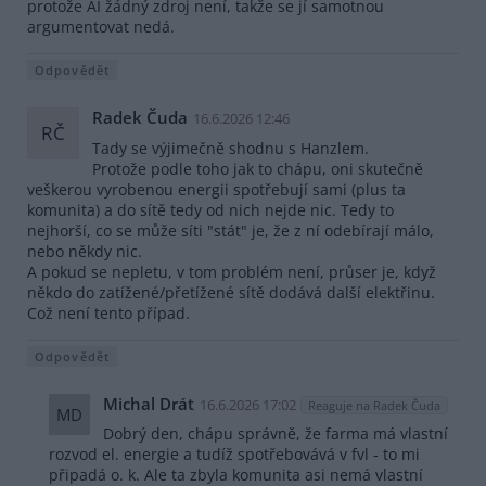
protože AI žádný zdroj není, takže se jí samotnou
argumentovat nedá.
Odpovědět
Radek Čuda
16.6.2026 12:46
RČ
Tady se výjimečně shodnu s Hanzlem.
Protože podle toho jak to chápu, oni skutečně
veškerou vyrobenou energii spotřebují sami (plus ta
komunita) a do sítě tedy od nich nejde nic. Tedy to
nejhorší, co se může síti "stát" je, že z ní odebírají málo,
nebo někdy nic.
A pokud se nepletu, v tom problém není, průser je, když
někdo do zatížené/přetížené sítě dodává další elektřinu.
Což není tento případ.
Odpovědět
Michal Drát
16.6.2026 17:02
Reaguje na Radek Čuda
MD
Dobrý den, chápu správně, že farma má vlastní
rozvod el. energie a tudíž spotřebovává v fvl - to mi
připadá o. k. Ale ta zbyla komunita asi nemá vlastní