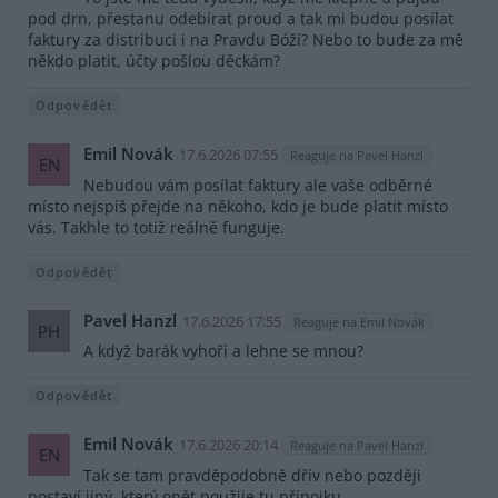
pod drn, přestanu odebírat proud a tak mi budou posílat
faktury za distribuci i na Pravdu Bóží? Nebo to bude za mě
někdo platit, účty pošlou děckám?
Odpovědět
Emil Novák
17.6.2026 07:55
Reaguje na Pavel Hanzl
EN
Nebudou vám posílat faktury ale vaše odběrné
místo nejspíš přejde na někoho, kdo je bude platit místo
vás. Takhle to totiž reálně funguje.
Odpovědět
Pavel Hanzl
17.6.2026 17:55
Reaguje na Emil Novák
PH
A když barák vyhoří a lehne se mnou?
Odpovědět
Emil Novák
17.6.2026 20:14
Reaguje na Pavel Hanzl
EN
Tak se tam pravděpodobně dřív nebo později
postaví jiný, který opět použije tu přípojku.