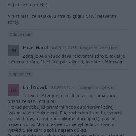
Ať je trochu prdel;-).
A furt platí, že nějaká AI strejdy gůglu NENÍ relevantní
zdroj.
Odpovědět
Pavel Hanzl
18.6.2026 20:55
Reaguje na Radek Čuda
PH
Zdroj je AI a všude dává relevantní zdroje, tak si je
račte najít sám. Stačí fakt pár kliknutí, to dáte, věřím vám.
Odpovědět
Emil Novák
18.6.2026 22:41
Reaguje na Pavel Hanzl
EN
Tak se té AI zeptejte, jestli je zdroj, sama vám
přizná že není, cituji AI:
"Pokud potřebuješ primární nebo autoritativní zdroj
(zákon, vládní dokument, EIA, rozhodnutí soudu, výroční
zprávu firmy, technickou dokumentaci apod.), pak ne,
nejsem zdroj. Mohu takové zdroje vyhledat, citovat a
vysvětlit, ale sám o sobě nejsem důkaz.
Pokud potřebuješ sekundární zdroj pro orientaci, shrnutí