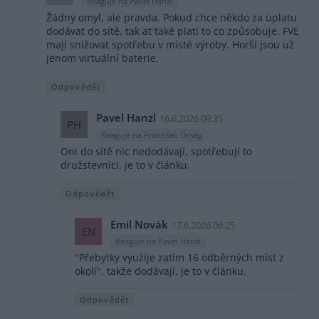
Reaguje na Pavel Hanzl
Žádný omyl, ale pravda. Pokud chce někdo za úplatu
dodávat do sítě, tak ať také platí to co způsobuje. FVE
mají snižovat spotřebu v místě výroby. Horší jsou už
jenom virtuální baterie.
Odpovědět
Pavel Hanzl
16.6.2026 09:35
PH
Reaguje na František Orság
Oni do sítě nic nedodávají, spotřebují to
družstevníci, je to v článku.
Odpovědět
Emil Novák
17.6.2026 06:25
EN
Reaguje na Pavel Hanzl
"Přebytky využije zatím 16 odběrných míst z
okolí", takže dodávají, je to v článku.
Odpovědět