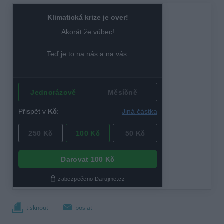
tisknout
poslat