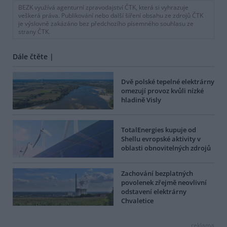
BEZK využívá agenturní zpravodajství ČTK, která si vyhrazuje
veškerá práva. Publikování nebo další šíření obsahu ze zdrojů ČTK
je výslovně zakázáno bez předchozího písemného souhlasu ze
strany ČTK.
Dále čtěte |
Dvě polské tepelné elektrárny
omezují provoz kvůli nízké
hladině Visly
TotalEnergies kupuje od
Shellu evropské aktivity v
oblasti obnovitelných zdrojů
Zachování bezplatných
povolenek zřejmě neovlivní
odstavení elektrárny
Chvaletice
reklama