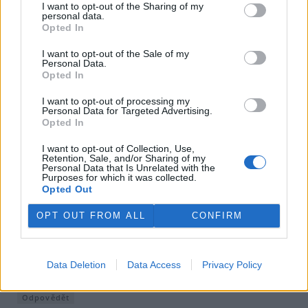
I want to opt-out of the Sharing of my
ještě více.
personal data.
Jenže u elektřiny tohle nehrozí, bo spotřeba roste, s
Opted In
nástupem elmobility se to zase zvýší. Takže výkon sítě dolů
nepůjde, je to argument jak dycky.
I want to opt-out of the Sale of my
Personal Data.
Opted In
Odpovědět
I want to opt-out of processing my
Emil Novák
17.6.2026 07:58
Reaguje na Pavel Hanzl
Personal Data for Targeted Advertising.
EN
Opted In
U elektřiny to funguje podobně, spotřeba neroste,
tři roky po sobě byla nižší než např. v roce 2015, vy
I want to opt-out of Collection, Use,
"argumente jak dycky": https://energy-
Retention, Sale, and/or Sharing of my
charts.info/charts/energy/chart.htm?
Personal Data that Is Unrelated with the
Purposes for which it was collected.
l=en&c=CZ&interval=year&year=-1&legendItems=iw1
Opted Out
Odpovědět
OPT OUT FROM ALL
CONFIRM
Pavel Hanzl
17.6.2026 15:47
Reaguje na Emil Novák
PH
Protože se nerozjely ještě pořádně elkáry. Ale série
Data Deletion
Data Access
Privacy Policy
ropných krizí to spolehlivě rozhýbe.
Odpovědět