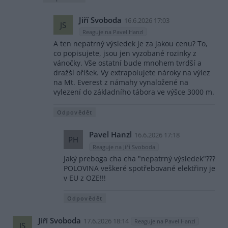
Jiří Svoboda
16.6.2026 17:03
JS
Reaguje na Pavel Hanzl
A ten nepatrný výsledek je za jakou cenu? To,
co popisujete, jsou jen vyzobané rozinky z
vánočky. Vše ostatní bude mnohem tvrdší a
dražší oříšek. Vy extrapolujete nároky na výlez
na Mt. Everest z námahy vynaložené na
vylezení do základního tábora ve výšce 3000 m.
Odpovědět
Pavel Hanzl
16.6.2026 17:18
PH
Reaguje na Jiří Svoboda
Jaký preboga cha cha "nepatrný výsledek"???
POLOVINA veškeré spotřebované elektřiny je
v EU z OZE!!!
Odpovědět
Jiří Svoboda
17.6.2026 18:14
Reaguje na Pavel Hanzl
JS