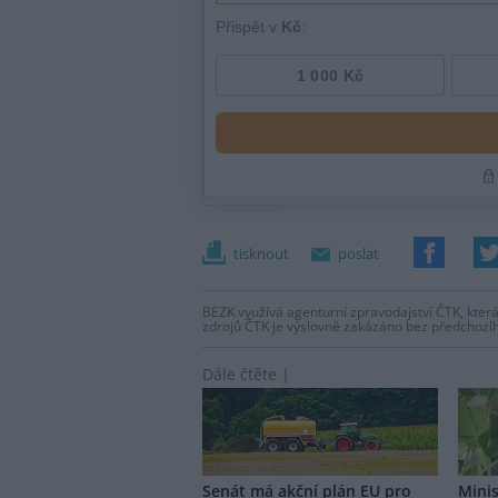
tisknout
poslat
BEZK využívá agenturní zpravodajství ČTK, která
zdrojů ČTK je výslovně zakázáno bez předchozí
Dále čtěte |
Senát má akční plán EU pro
Minis