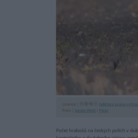
Licence |
Některá práva vyhra
Foto |
James West
/
Flickr
Počet hrabošů na českých polích v dub
kontrolního a zkušebního ústavu zeměd