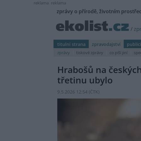
reklama
reklama
zprávy o přírodě, životním prostřed
/
zp
titulní strana
zpravodajství
public
zprávy
tiskové zprávy
co píší jiní
spe
Hrabošů na českých 
třetinu ubylo
9.5.2026 12:54 (
ČTK
)