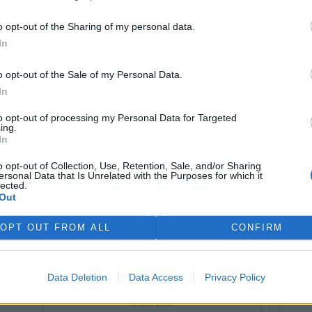
ečném povolení pro omezené a kontrolované použití vyšší
bčáková. Využili to zemědělci v okresech Vyškov, Mladá
o opt-out of the Sharing of my personal data.
osti se ochrana porostů rodenticidy z důvodů nízké
In
poručuje.
o opt-out of the Sale of my Personal Data.
ělství a zemědělci mluvili o tom, že by bylo možné
In
ení určitých podmínek, zatím ale tento postup povolení
ornitologové, ochránci přírody, někteří vědci i někteří
to opt-out of processing my Personal Data for Targeted
ing.
In
o opt-out of Collection, Use, Retention, Sale, and/or Sharing
ersonal Data that Is Unrelated with the Purposes for which it
lected.
Out
OPT OUT FROM ALL
CONFIRM
Data Deletion
Data Access
Privacy Policy