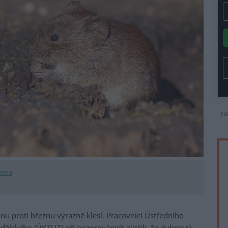
re
zena
nu proti březnu výrazně klesl. Pracovníci Ústředního
ělského (ÚKZUZ) při pozorováních zjistili, že dubnový