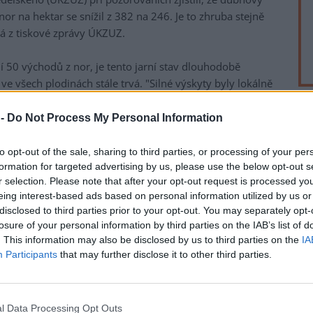
 na hektar se snížil z 382 na 246. Je to zhruba stejně
vá z tiskové zprávy ÚKZUZ.
ní 50 východů z nor, je tento jarní stav dlouhodobě
ve všech plodinách stále trvá. "Silné výskyty byly lokálně
dla mluvčí ÚKZUZ Petra Hrabčáková.
 -
Do Not Process My Personal Information
rek
li inspektoři v trvalých travních porostech, sadech a v
hodnoty pohybovaly okolo 344 východů z nor. Průměrný
to opt-out of the sale, sharing to third parties, or processing of your per
Jarní práh škodlivosti platí do 31. května, od 1. června se
formation for targeted advertising by us, please use the below opt-out s
dů z nor.
r selection. Please note that after your opt-out request is processed y
eing interest-based ads based on personal information utilized by us or
 přesahující 3000 východů z nor například ve vojtěšce na
disclosed to third parties prior to your opt-out. You may separately opt-
ebo v okrese Praha-západ. Početné populace se objevily
losure of your personal information by third parties on the IAB’s list of
ostějovsku a Kladensku. Hodnoty přesahovaly v průměru
. This information may also be disclosed by us to third parties on the
IA
Participants
that may further disclose it to other third parties.
cidů od 1. března vyplývá, že největší počet hlášení se
 výrazným odstupem následuje Středočeský kraj. Od 1.
l Data Processing Opt Outs