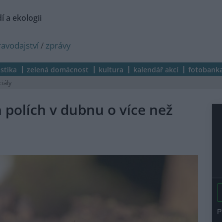
í a ekologii
ravodajství
/
zprávy
istika
zelená domácnost
kultura
kalendář akcí
fotobank
ciály
polích v dubnu o více než