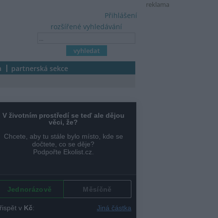
reklama
Přihlášení
rozšířené vyhledávání
a
partnerská sekce