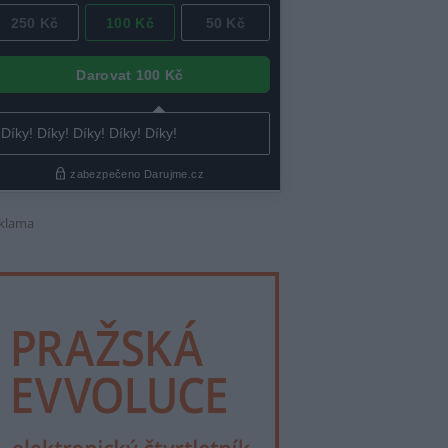
klama