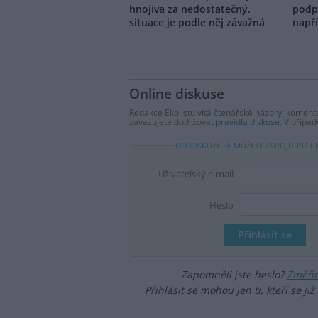
hnojiva za nedostatečný,
podp
situace je podle něj závažná
napří
Online diskuse
Redakce Ekolistu vítá čtenářské názory, komentá
zavazujete dodržovat
pravidla diskuse
. V přípa
DO DISKUZE SE MŮŽETE ZAPOJIT PO P
Uživatelský e-mail
Heslo
Zapomněli jste heslo?
Změňte
Přihlásit se mohou jen ti, kteří se již