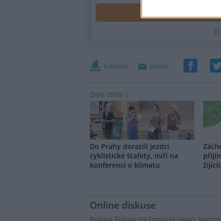
tisknout
poslat
Dále čtěte |
Do Prahy dorazili jezdci
Záchr
cyklistické štafety, míří na
přijí
konferenci o klimatu
žijící
Online diskuse
Redakce Ekolistu vítá čtenářské názory, komentá