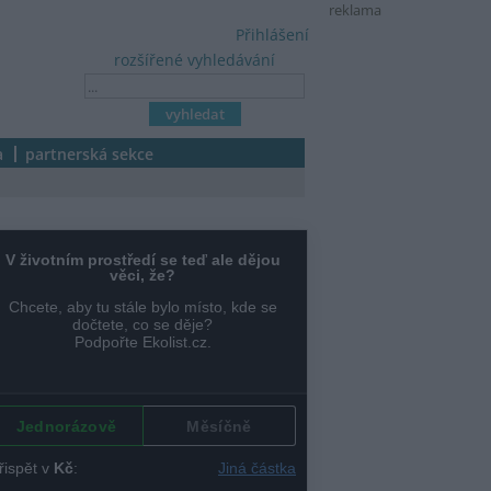
reklama
Přihlášení
rozšířené vyhledávání
a
partnerská sekce