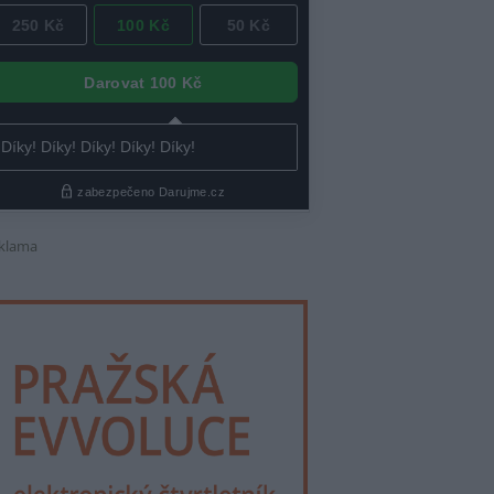
klama