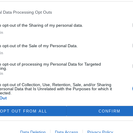
da.
l Data Processing Opt Outs
d října 2023 do konce září 2024 obhájí svou bakalářskou
životním prostředím ze společenskovědního pohledu.
o opt-out of the Sharing of my personal data.
na webu soutěže
www.czechenvithesis.cz
.
In
o opt-out of the Sale of my Personal Data.
In
to opt-out of processing my Personal Data for Targeted
ing.
In
o opt-out of Collection, Use, Retention, Sale, and/or Sharing
ersonal Data that Is Unrelated with the Purposes for which it
lected.
Out
OPT OUT FROM ALL
CONFIRM
Data Deletion
Data Access
Privacy Policy