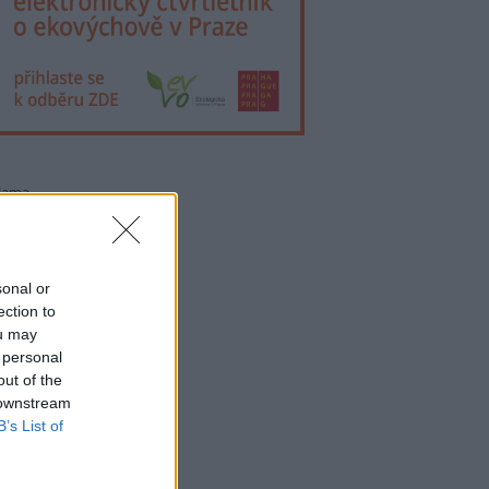
lama
sonal or
ection to
ou may
 personal
out of the
 downstream
B’s List of