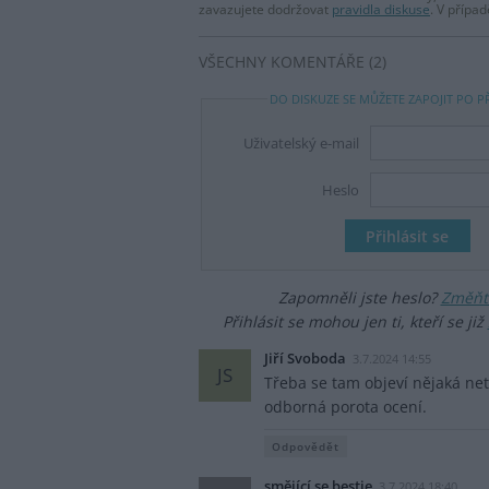
zavazujete dodržovat
pravidla diskuse
. V přípa
VŠECHNY KOMENTÁŘE (2)
DO DISKUZE SE MŮŽETE ZAPOJIT PO P
Uživatelský e-mail
Heslo
Zapomněli jste heslo?
Změňte
Přihlásit se mohou jen ti, kteří se již
Jiří Svoboda
3.7.2024 14:55
JS
Třeba se tam objeví nějaká ne
odborná porota ocení.
Odpovědět
smějící se bestie
3.7.2024 18:40