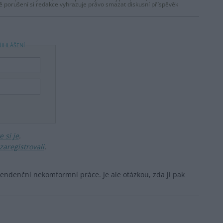
dě porušení si redakce vyhrazuje právo smazat diskusní příspěvěk
ŘIHLÁŠENÍ
 si je
.
zaregistrovali
.
tendenční nekomformní práce. Je ale otázkou, zda ji pak