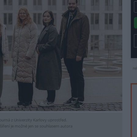
re
Spurná z Univerzity Karlovy uprostřed.
šíření je možné jen se souhlasem autora