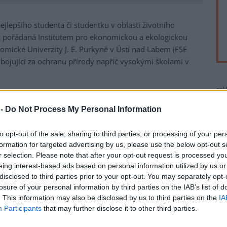
ejlepšího studenta či studentku v oblasti životního
těž pořádaná Institutem pro ekonomickou a ekologickou
onomické Univerzity J. E. Purkyně v Ústí nad Labem (FSE
 bojující za ochranu přírody napříč vysokými školami v
rek
ující se plýtvání potravin v českých domácnostech,
 -
Do Not Process My Personal Information
, ale i třídění odpadu.
 studenti z celkem 16 různých fakult vysokých škol v
to opt-out of the sale, sharing to third parties, or processing of your per
jeho organizátor Jan Macháč z FSE UJEP.
formation for targeted advertising by us, please use the below opt-out s
r selection. Please note that after your opt-out request is processed y
 vědecká porota složená z odborníků na ochranu životního
eing interest-based ads based on personal information utilized by us or
disclosed to third parties prior to your opt-out. You may separately opt-
losure of your personal information by third parties on the IAB’s list of
témata, aby nezůstala v šuplíku. Kromě finanční odměny
. This information may also be disclosed by us to third parties on the
IA
možnost absolvovat mediální školení zajišťované hlavním
Participants
that may further disclose it to other third parties.
také Ministerstvo životního prostředí, Business Leaders