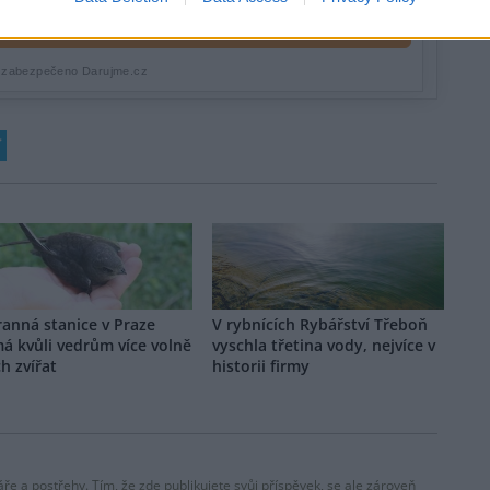
anná stanice v Praze
V rybnících Rybářství Třeboň
má kvůli vedrům více volně
vyschla třetina vody, nejvíce v
ch zvířat
historii firmy
ře a postřehy. Tím, že zde publikujete svůj příspěvek, se ale zároveň