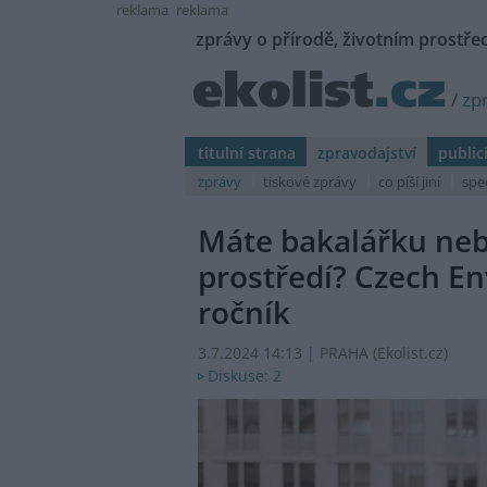
reklama
reklama
zprávy o přírodě, životním prostřed
/
zp
titulní strana
zpravodajství
public
zprávy
tiskové zprávy
co píší jiní
spe
Máte bakalářku neb
prostředí? Czech En
ročník
3.7.2024 14:13 | PRAHA (
Ekolist.cz
)
Diskuse: 2