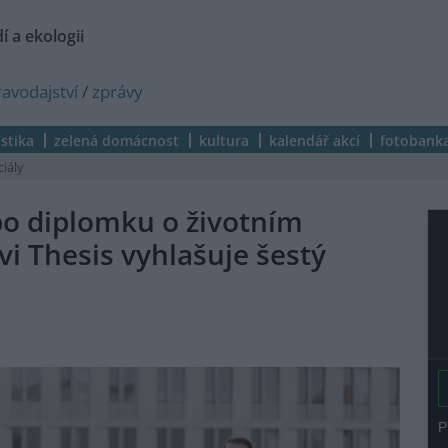
í a ekologii
ravodajství
/
zprávy
istika
zelená domácnost
kultura
kalendář akcí
fotobank
ciály
o diplomku o životním
vi Thesis vyhlašuje šestý