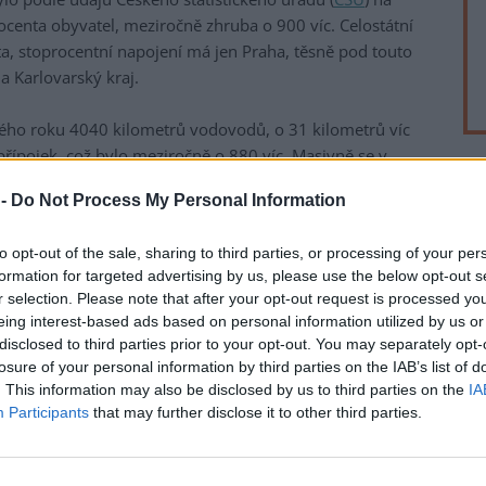
centa obyvatel, meziročně zhruba o 900 víc. Celostátní
nta, stoprocentní napojení má jen Praha, těsně pod touto
a Karlovarský kraj.
kého roku 4040 kilometrů vodovodů, o 31 kilometrů víc
řípojek, což bylo meziročně o 880 víc. Masivně se v
nvestuje zejména na Liberecku v oblastech u hranic s
rek
 -
Do Not Process My Personal Information
pitné vody v souvislosti s plánovaným rozšířením
straně.
to opt-out of the sale, sharing to third parties, or processing of your per
i v Chrastavě nový vodovod do Horního Vítkova, na
formation for targeted advertising by us, please use the below opt-out s
r selection. Please note that after your opt-out request is processed y
rstva životního prostředí a z Fondu Turów, který vznikl na
eing interest-based ads based on personal information utilized by us or
dopadů těžby uhlí v dole Turów u hranic s Českem. V
disclosed to third parties prior to your opt-out. You may separately opt-
ublice Polsko a firma PGE, které důl a sousední elektrárna
losure of your personal information by third parties on the IAB’s list of
ba 1,1 miliardy korun). Z toho 35 milionů eur (847 milionů
. This information may also be disclosed by us to third parties on the
IA
Turów, který spravuje Liberecký kraj.
Participants
that may further disclose it to other third parties.
 na vybudování vodovodu v Hrádku nad Nisou v oblasti
 je skoro hotový. "Aktuálně se pracuje na přípojkách,"