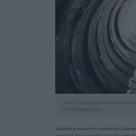
Licence |
Všechna práva vyhrazena. Další 
Zdroj |
Depositphotos
Navzdory masivním investicím Liberec
zaostává. Na centrální rozvody vody by