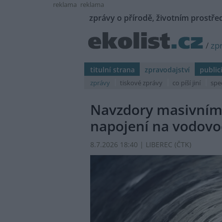
reklama
reklama
zprávy o přírodě, životním prostřed
/
zp
titulní strana
zpravodajství
public
zprávy
tiskové zprávy
co píší jiní
spe
Navzdory masivním i
napojení na vodovo
8.7.2026 18:40 | LIBEREC (
ČTK
)