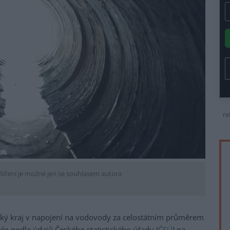
re
šíření je možné jen se souhlasem autora
ký kraj v napojení na vodovody za celostátním průměrem
lo podle údajů Českého statistického úřadu (
ČSÚ
) na