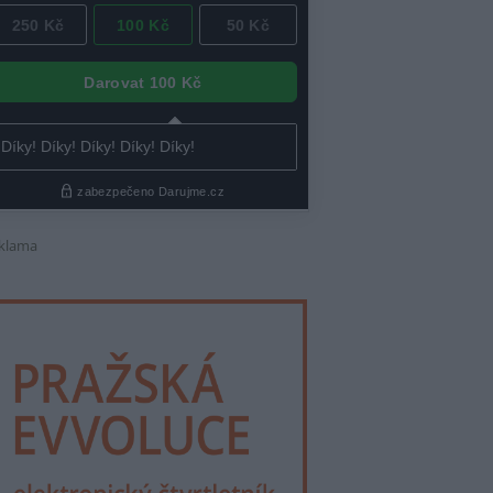
klama