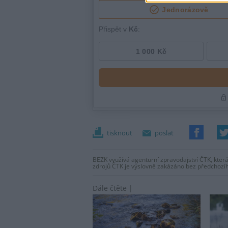
tisknout
poslat
BEZK využívá agenturní zpravodajství ČTK, která
zdrojů ČTK je výslovně zakázáno bez předchozí
Dále čtěte |