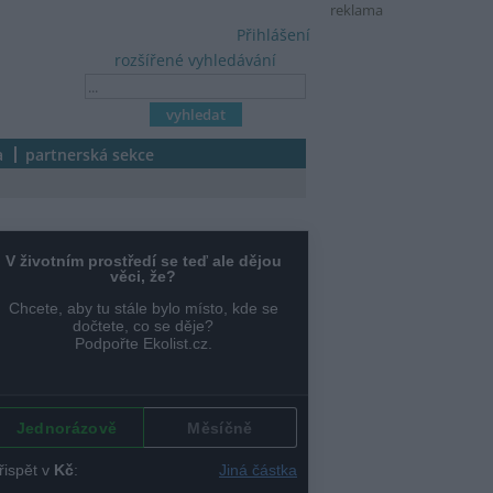
reklama
Přihlášení
rozšířené vyhledávání
a
partnerská sekce