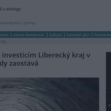
í a ekologii
ravodajství
/
zprávy
istika
zelená domácnost
kultura
kalendář akcí
fotobank
ciály
nvesticím Liberecký kraj v
dy zaostává