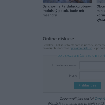
Barchov na Pardubicku obnoví
Obce
Podolský potok, bude mít
minis
meandry
koru
výst
Online diskuse
Redakce Ekolistu vítá čtenářské názory, komentá
zavazujete dodržovat
pravidla diskuse
. V přípa
DO DISKUZE SE MŮŽETE ZAPOJIT PO P
Uživatelský e-mail
Heslo
Zapomněli jste heslo?
Změňte
Přihlásit se mohou jen ti, kteří se již