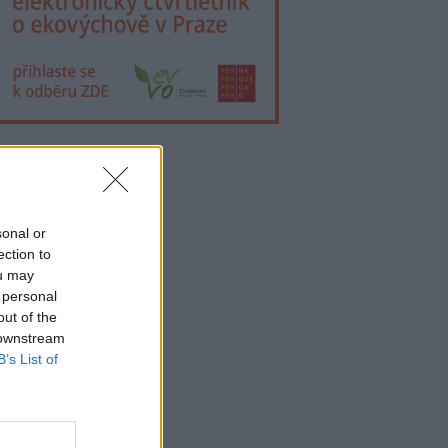
lama
sonal or
ection to
ou may
 personal
out of the
 downstream
B’s List of