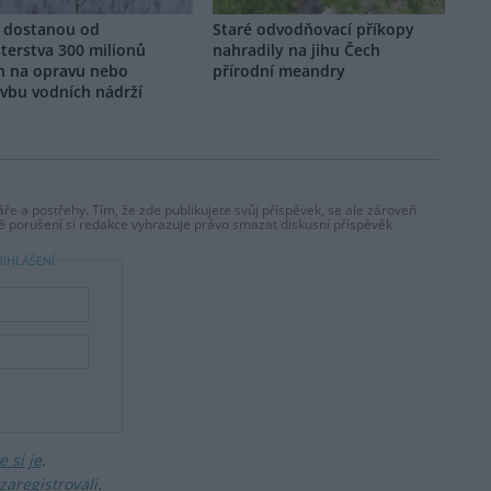
 dostanou od
Staré odvodňovací příkopy
terstva 300 milionů
nahradily na jihu Čech
n na opravu nebo
přírodní meandry
avbu vodních nádrží
ře a postřehy. Tím, že zde publikujete svůj příspěvek, se ale zároveň
dě porušení si redakce vyhrazuje právo smazat diskusní příspěvěk
ŘIHLÁŠENÍ
 si je
.
zaregistrovali
.