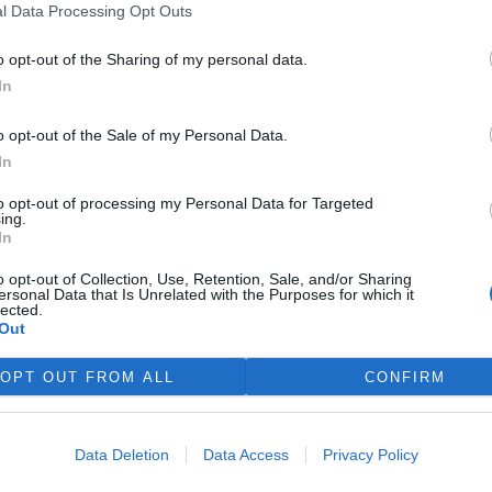
l Data Processing Opt Outs
 Severočeská vodárenská společnost vybudovala za
Machníně a staví 12 kilometrů dlouhý přivaděč, obě
o opt-out of the Sharing of my personal data.
n bez DPH zajistí vodu pro Hrádek nad Nisou a
In
onů korun se připravují také na Frýdlantsku.
j v napojení na kanalizaci, i když meziročně přibylo 1860
o opt-out of the Sale of my Personal Data.
jeno je méně než 75 procent obyvatel kraje. To je nejméně
In
rocenta. Stoprocentní pokrytí je jen v hlavním městě, blíží
to opt-out of processing my Personal Data for Targeted
. Do dobudování sítí v Libereckém kraji by bylo podle
ing.
In
y korun.
o opt-out of Collection, Use, Retention, Sale, and/or Sharing
ersonal Data that Is Unrelated with the Purposes for which it
lected.
Out
OPT OUT FROM ALL
CONFIRM
Data Deletion
Data Access
Privacy Policy