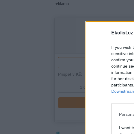
reklama
Ekolist.cz
If you wish 
sensitive in
confirm you
continue se
information 
further disc
participants
Downstream 
Persona
I want t