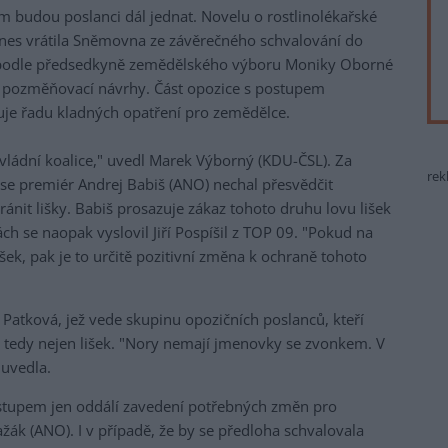
 budou poslanci dál jednat. Novelu o rostlinolékařské
 dnes vrátila Sněmovna ze závěrečného schvalování do
ba podle předsedkyně zemědělského výboru Moniky Oborné
 pozměňovací návrhy. Část opozice s postupem
uje řadu kladných opatření pro zemědělce.
ládní koalice," uvedl Marek Výborný (KDU-ČSL). Za
rek
 se premiér Andrej Babiš (ANO) nechal přesvědčit
ránit lišky. Babiš prosazuje zákaz tohoto druhu lovu lišek
h se naopak vyslovil Jiří Pospíšil z TOP 09. "Pokud na
šek, pak je to určitě pozitivní změna k ochraně tohoto
a Patková, jež vede skupinu opozičních poslanců, kteří
 tedy nejen lišek. "Nory nemají jmenovky se zvonkem. V
 uvedla.
ostupem jen oddálí zavedení potřebných změn pro
ák (ANO). I v případě, že by se předloha schvalovala