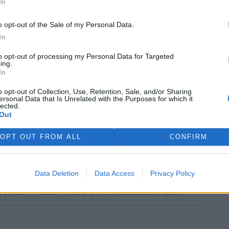
In
o opt-out of the Sale of my Personal Data.
 si vyhrazuje veškerá práva. Publikování nebo další šíření obsahu ze
rek
ho písemného souhlasu ze strany ČTK.
In
to opt-out of processing my Personal Data for Targeted
ing.
In
o opt-out of Collection, Use, Retention, Sale, and/or Sharing
ersonal Data that Is Unrelated with the Purposes for which it
lected.
bičtí myslivci obnovili
Na silnici u Trhové Kamenice
Out
cí středisko z roku 1949,
na Chrudimsku přibyly
i mu Dřevák
pachové ohradníky proti zvěři
OPT OUT FROM ALL
CONFIRM
Data Deletion
Data Access
Privacy Policy
ře a postřehy. Tím, že zde publikujete svůj příspěvek, se ale zároveň
dě porušení si redakce vyhrazuje právo smazat diskusní příspěvěk