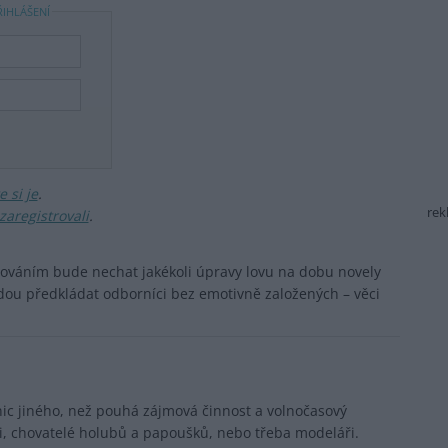
ŘIHLÁŠENÍ
 si je
.
rek
zaregistrovali
.
ováním bude nechat jakékoli úpravy lovu na dobu novely
udou předkládat odborníci bez emotivně založených – věci
nic jiného, než pouhá zájmová činnost a volnočasový
ři, chovatelé holubů a papoušků, nebo třeba modeláři.