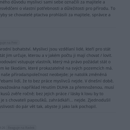
ámého důvodu myslivci sami sebe označili za majitele a
esvědčeni o vlastní potřebnosti a důležitosti pro přírodu. To
dyby se chovatelé ptactva prohlásili za majitele, správce a
guje na Petr
árodní bohatství. Myslivci jsou vzdělaní lidé, kteří pro stát
át jim určuje, kterou a v jakém počtu ji mají chovat / lovit.
odování vstupuje vlastník, který má právo požádat stát o
em ke škodám, které prokazatelně na svých pozemcích má.
 naše příroda/společnost neobejde; je natolik změněná
třebami lidí, že to bez práce myslivců nejde. V dnešní době,
 považována například Hnutím DUHA za přemnoženou, musí
e kusů zvěře ročně; bez jejich práce / lásky k lovu by to
 je s chovateli papoušků, zahrádkáři... nejde. Zjednodušil
ivosti do pár vět tak, abyste ji jako laik pochopil.
9:26
Reaguje na Radek