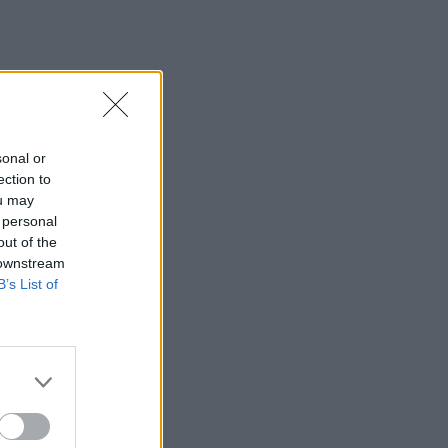
sonal or
ection to
ou may
 personal
out of the
 downstream
B’s List of