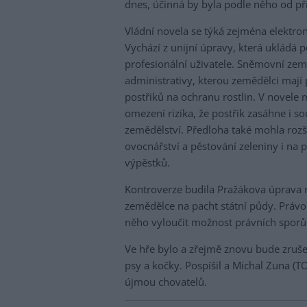
dnes, účinná by byla podle něho od pří
Vládní novela se týká zejména elektron
Vychází z unijní úpravy, která ukládá 
profesionální uživatele. Sněmovní zem
administrativy, kterou zemědělci mají 
postřiků na ochranu rostlin. V novele 
omezení rizika, že postřik zasáhne i
zemědělství. Předloha také mohla rozš
ovocnářství a pěstování zeleniny i na 
výpěstků.
Kontroverze budila Pražákova úprava
zemědělce na pacht státní půdy. Právo
něho vyloučit možnost právních sporů
Ve hře bylo a zřejmě znovu bude zruše
psy a kočky. Pospíšil a Michal Zuna 
újmou chovatelů.