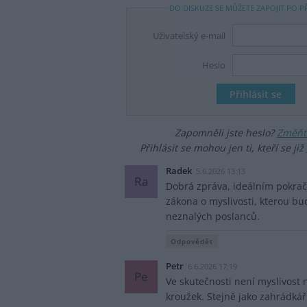
DO DISKUZE SE MŮŽETE ZAPOJIT PO P
Uživatelský e-mail
Heslo
Zapomněli jste heslo?
Změňte
Přihlásit se mohou jen ti, kteří se již
Radek
5.6.2026 13:13
Ra
Dobrá zpráva, ideálním pokrač
zákona o myslivosti, kterou b
neznalých poslanců.
Odpovědět
Petr
6.6.2026 17:19
Pe
Ve skutečnosti není myslivost 
kroužek. Stejně jako zahrádká