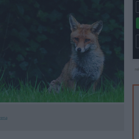
re
zena