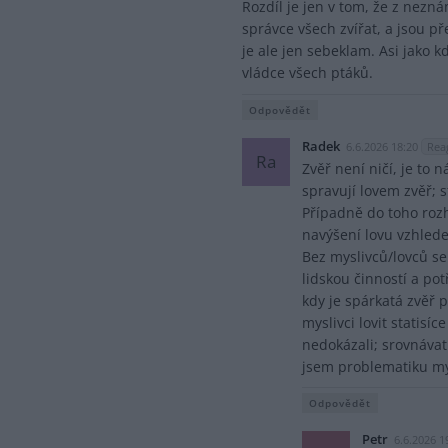
Rozdíl je jen v tom, že z nezn
správce všech zvířat, a jsou př
je ale jen sebeklam. Asi jako k
vládce všech ptáků.
Odpovědět
Radek
6.6.2026 18:20
Rea
Ra
Zvěř není ničí, je to n
spravují lovem zvěř; st
Případně do toho rozh
navýšení lovu vzhled
Bez myslivců/lovců se
lidskou činností a po
kdy je spárkatá zvěř
myslivci lovit statisíc
nedokázali; srovnávat
jsem problematiku mysl
Odpovědět
Petr
6.6.2026 1