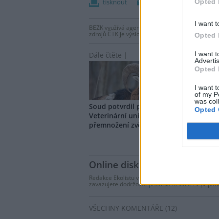
Opted 
tisknout
poslat
I want t
BEZK využívá agenturní zpravodajství ČTK, která
zdrojů ČTK je výslovně zakázáno bez předchozí
Opted 
I want 
Dále čtěte |
Advertis
Opted 
I want t
of my P
was col
Soud potvrdil pokutu pro
Pardu
Opted 
Veterinární univerzitu Brno za
školi
přemnožení zvěře v oboře
říkal
Online diskuse
Redakce Ekolistu vítá čtenářské názory, komentá
zavazujete dodržovat
pravidla diskuse
. V přípa
VŠECHNY KOMENTÁŘE (12)