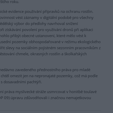
štího roku.
ické evidence používání přípravků na ochranu rostlin.
povinnost vést záznamy v digitální podobě pro všechny
ědělský výbor do předlohy navrhoval snížení
při získávání povolení pro využívání dronů při aplikaci
mohlo přibýt obecné ustanovení, které mělo vést k
 sousední pozemky obhospodařované v režimu ekologického
ířit slevy na sociálním pojistném sezonním pracovníkům z
pěstování chmele, okrasných rostlin a školkařských
 nedávno zavedeného přednostního práva pro mladé
 chtěl omezit jen na nepronajaté pozemky, což má podle
 s dosavadními pachtýři.
ní práva myslivecké stráže usmrcovat v honitbě toulavé
(TOP 09) úpravu zdůvodňovali i značnou nemajetkovou