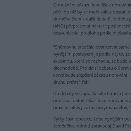
O možném zákazu lovu lišek norováním
péči, do níž by se mohl zákaz dostat,
druhého čtení k další debatě. Je tře
(ANO) přepracovat některé poslanecké
nesouhlasila, předloha podle ní obsah
"Sněmovnu si začala obstruovat sama v
nynějším postupem je podle něj to, že
skupinou, která se rozhodla, že bude b
dlouhodobě. Pro další debatu o úpravác
konci bude zlepšení zákazu norování li
druhu zvířat," řekl.
Do debaty se zapojila také Pirátka Jan
prosazují úplný zákaz lovu norováním,
praxi je takový zákaz nevymahatelný,"
Výtky části opozice, že se nynějším p
zemědělce, odmítl zpravodaj David Praž