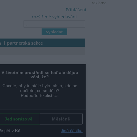
reklama
Přihlášení
rozšířené vyhledávání
a
partnerská sekce