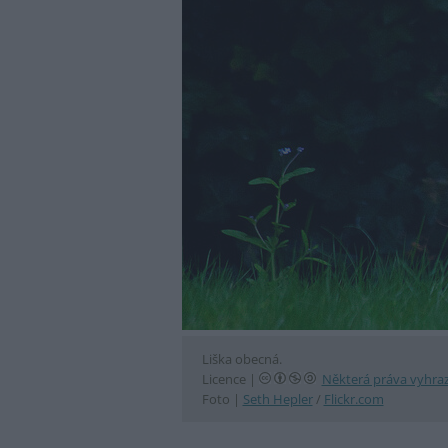
Liška obecná.
Licence |
Některá práva vyhra
Foto |
Seth Hepler
/
Flickr.com