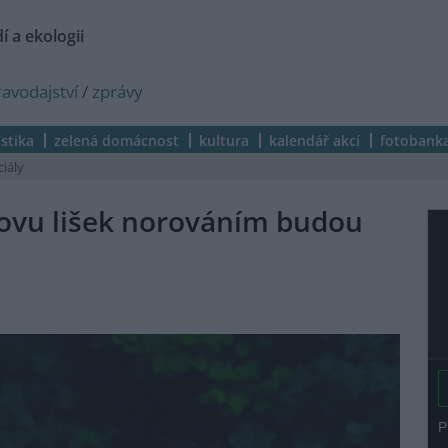
í a ekologii
ravodajství
/
zprávy
istika
zelená domácnost
kultura
kalendář akcí
fotobank
ciály
ovu lišek norováním budou