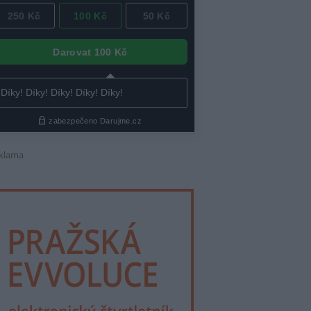
klama