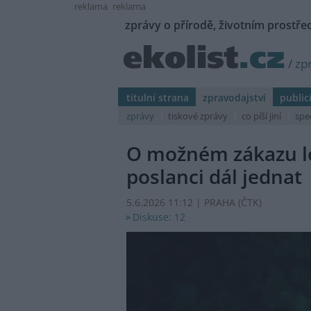
reklama
reklama
zprávy o přírodě, životním prostřed
/
zp
titulní strana
zpravodajství
public
zprávy
tiskové zprávy
co píší jiní
spe
O možném zákazu l
poslanci dál jednat
5.6.2026 11:12 | PRAHA (
ČTK
)
Diskuse: 12