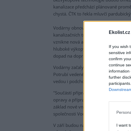
kanalizace předchází plánované proměn
chystá. ČTK to řekla mluvčí pardubic
Vodárny obnoví 368 metrů potrubí, hla
Ekolist.cz
kanalizačních trubek vloží dělníci text
vznikne nová a odolná vnitřní vrstva 
If you wish 
hluboké výkopy. "Bezvýkopová technolog
sensitive in
dopad na dopravu, podnikatele, obyvat
confirm you
continue se
Vodárny začaly minulý týden připravo
information 
Potrubí vedené po povrchu je v někte
further disc
vedou i podchodem, který je kvůli hav
participants
Downstream 
"Součástí přípravných prací je rovněž 
opravy a příprava potrubí pro instalaci
základ nové vnitřní konstrukce kanaliza
Persona
společnosti Vodovody a kanalizace Par
V září budou následovat dokončovací p
I want t