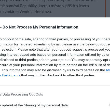
ě náměstí Republiky, kterou město v příštích letech
kých vodáren Vendula Horáková.
vní práce budou dělat v červenci a srpnu. Do starých
 -
Do Not Process My Personal Information
ilní rukáv sycený pryskyřičnou směsí, po jehož vytvrzení
potrubí. Díky tomu nebude nutné dělat až šest metrů
to opt-out of the sale, sharing to third parties, or processing of your per
ie přináší nejen kratší dobu realizace, ale také nižší
rek
formation for targeted advertising by us, please use the below opt-out s
ele i návštěvníky centra města," uvedla Horáková.
r selection. Please note that after your opt-out request is processed y
eing interest-based ads based on personal information utilized by us or
vat provizorní systém přečerpávání odpadních vod.
disclosed to third parties prior to your opt-out. You may separately opt-
rých místech na dočasných nadzemních lávkách. Trubky
losure of your personal information by third parties on the IAB’s list of
arijnímu stavu mnoho let zavřený.
. This information may also be disclosed by us to third parties on the
IA
Participants
that may further disclose it to other third parties.
důkladné vyčištění kanalizační stoky, nezbytné zednické
 speciálního textilního rukávce. Právě ten bude tvořit
ce," řekl David Jehlička z technicko-investičního oddělení
l Data Processing Opt Outs
dubice.
ráce, opravy povrchů cest a uvedení celého prostoru do
o opt-out of the Sharing of my personal data.