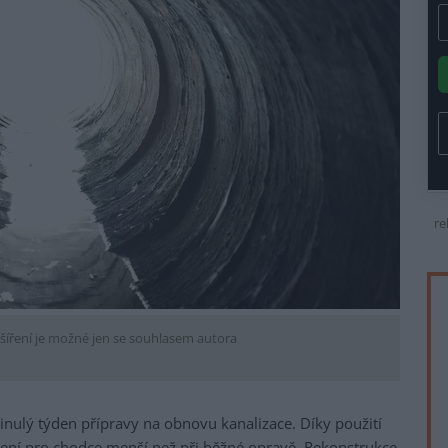
re
šíření je možné jen se souhlasem autora
inulý týden přípravy na obnovu kanalizace. Díky použití
ní pro chodce menší než při běžné opravě. Rekonstrukce