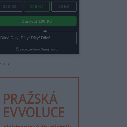
klama