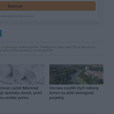
 si vyhrazuje veškerá práva. Publikování nebo další šíření obsahu ze
ho písemného souhlasu ze strany ČTK.
ečnost Lázně Bělohrad
Ostrava rozdělí čtyři miliony
je výstavbu domů, proti
korun na další ekologické
u vznikla petice
projekty