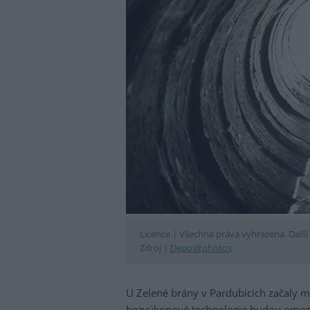
Licence |
Všechna práva vyhrazena. Další 
Zdroj |
Depositphotos
U Zelené brány v Pardubicích začaly m
bezvýkopové technologie budou omeze