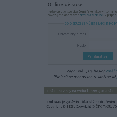
Online diskuse
Redakce Ekolistu vítá čtenářské názory, komentá
zavazujete dodržovat
pravidla diskuse
. V přípa
DO DISKUZE SE MŮŽETE ZAPOJIT PO P
Uživatelský e-mail
Heslo
Zapomněli jste heslo?
Změňte
Přihlásit se mohou jen ti, kteří se již
o nás
novinky na webu
inzerujte u nás
Ekolist.cz
je vydáván občanským sdružením
Copyright ©
BEZK
. Copyright ©
ČTK
,
TASR
. V