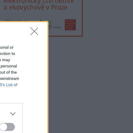
sonal or
lama
ection to
ou may
 personal
out of the
 downstream
B’s List of