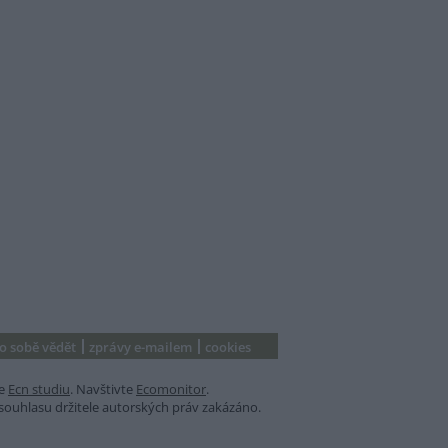
 o sobě vědět
zprávy e-mailem
cookies
e
Ecn studiu
. Navštivte
Ecomonitor
.
souhlasu držitele autorských práv zakázáno.