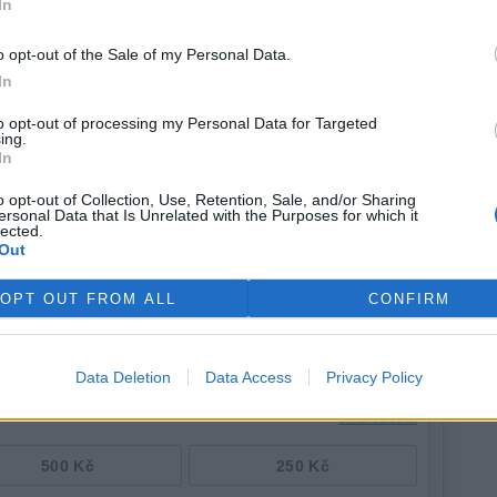
In
 letech rozsáhlou obnovu náměstí Republiky, která má celý
o opt-out of the Sale of my Personal Data.
vější městské centrum. Součástí projektu jsou úpravy
In
uspořádání dopravy.
to opt-out of processing my Personal Data for Targeted
ing.
In
o opt-out of Collection, Use, Retention, Sale, and/or Sharing
ersonal Data that Is Unrelated with the Purposes for which it
lected.
Out
OPT OUT FROM ALL
CONFIRM
Data Deletion
Data Access
Privacy Policy