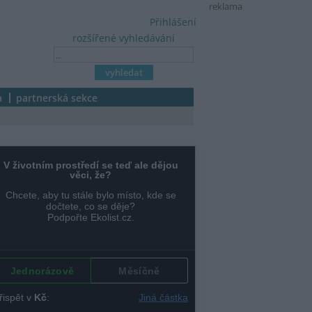
reklama
Přihlášení
rozšířené vyhledávání
a
partnerská sekce