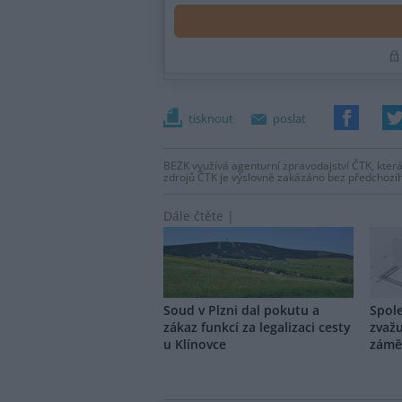
tisknout
poslat
BEZK využívá agenturní zpravodajství ČTK, která
zdrojů ČTK je výslovně zakázáno bez předchozí
Dále čtěte |
Soud v Plzni dal pokutu a
Spol
zákaz funkcí za legalizaci cesty
zvažu
u Klínovce
záměr