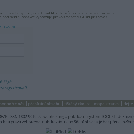
ře a postřehy. Tím, že zde publikujete svůj příspěvek, se ale zároveň
dě porušení si redakce vyhrazuje právo smazat diskusní příspěvěk
ŘIHLÁŠENÍ
 si je
.
zaregistrovali
.
podpořte nás
přebírání obsahu
tištěný Ekolist
mapa stránek
dejte
BEZK
. ISSN 1802-9019. Za
webhosting
a
publikační systém TOOLKIT
děkujem
šechna práva vyhrazena. Publikování nebo šíření obsahu je bez předchozího 