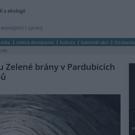
í a ekologii
ravodajství
/
zprávy
istika
zelená domácnost
kultura
kalendář akcí
fotobank
ciály
u Zelené brány v Pardubicích
pů