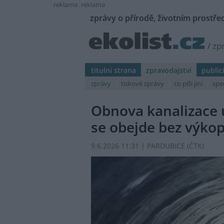
reklama
reklama
zprávy o přírodě, životním prostřed
/
zp
titulní strana
zpravodajství
public
zprávy
tiskové zprávy
co píší jiní
spe
Obnova kanalizace 
se obejde bez výko
9.6.2026 11:31 | PARDUBICE (
ČTK
)