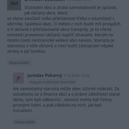
BM
Slučování obcí a ztráta samostatnosti je způsob,
jak občany obce, která
se stane součástí celku přehlasovat třeba v souvislosti s
větrníky. Spádová obec, či město z nich bude mít prospěch
a ti občané z přehlasované obce trampoty. Je to cílené
omezení pravomocí občanů napříč stranami, kterým to
místní často nestranické vedení obcí nevoní. Starosta je
starostou z vůle občanů a není tudíž zástupcem nějaké
strany a její loutkou.
Odpovědět
Jaroslav Pokorný
17.6.2026 10:33
JP
Reaguje na Břetislav Machaček
Ale samostatný starosta může obec účinně rozkrást. Za
socialismu se o finance obcí a o právní záležitosti staral
okres, tam byli odborníci , vesnice mohly být řízeny
prostými lidmi, a pak záleželo na nich, jak byli
iniciativní.
Odpovědět