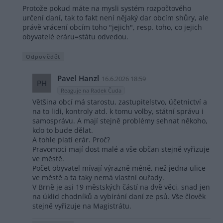
Protože pokud máte na mysli systém rozpočtového
určení daní, tak to fakt není nějaký dar obcím shůry, ale
právě vrácení obcím toho "jejich", resp. toho, co jejich
obyvatelé eráru=státu odvedou.
Odpovědět
Pavel Hanzl
16.6.2026 18:59
PH
Reaguje na Radek Čuda
Většina obcí má starostu, zastupitelstvo, účetnictví a
na to lidi, kontroly atd. k tomu volby, státní správu i
samosprávu. A mají stejně problémy sehnat někoho,
kdo to bude dělat.
A tohle platí erár. Proč?
Pravomoci mají dost malé a vše občan stejně vyřizuje
ve městě.
Počet obyvatel mívají výrazně méně, než jedna ulice
ve městě a ta taky nemá vlastní ouřady.
V Brně je asi 19 městských částí na dvě věci, snad jen
na úklid chodníků a vybírání daní ze psů. Vše člověk
stejně vyřizuje na Magistrátu.