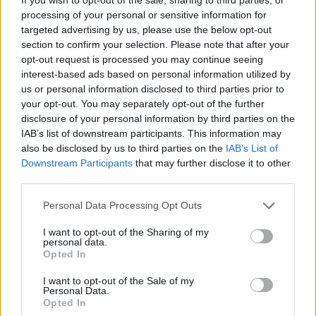
Odpovědět
processing of your personal or sensitive information for
targeted advertising by us, please use the below opt-out
Radek Čuda
17.6.2026 12:19
RČ
section to confirm your selection. Please note that after your
Reaguje na Pavel Hanzl
opt-out request is processed you may continue seeing
Můžete se o té obrovské finanční náročnosti
interest-based ads based on personal information utilized by
trochu konkrétně rozepsat? A pak uvidíme,
us or personal information disclosed to third parties prior to
jak je na tom vaše tvrzení, že sdružováním ji
your opt-out. You may separately opt-out of the further
obce nemohou snížit;-).
disclosure of your personal information by third parties on the
IAB’s list of downstream participants. This information may
A koukám, že na sobě neustále pracujete,
teď už se montujete i do fungování veřejné
also be disclosed by us to third parties on the
IAB’s List of
správy a jejího financování;-))).
Downstream Participants
that may further disclose it to other
third parties.
A jde vám to jako to ostatní;-).
Personal Data Processing Opt Outs
Odpovědět
I want to opt-out of the Sharing of my
personal data.
Zbyněk Šeděnka
17.6.2026 17:21
ZŠ
Opted In
Reaguje na Radek Čuda
Je to velký problém, protože každá obec má své placené
I want to opt-out of the Sale of my
Personal Data.
zastupitelstvo a to odčerpává zbytečně finance. Vedlejší
Opted In
Rakousko má zhruba stejně obyvatel jako my a je tam 1901