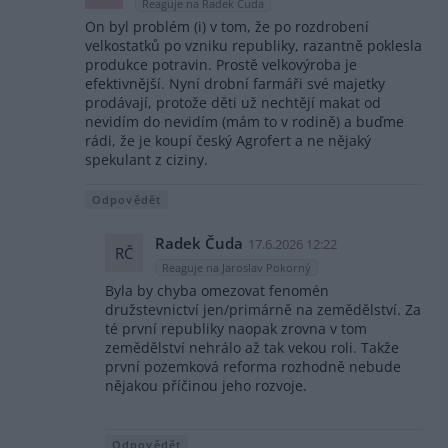
Reaguje na Radek Čuda
On byl problém (i) v tom, že po rozdrobení
velkostatků po vzniku republiky, razantně poklesla
produkce potravin. Prostě velkovýroba je
efektivnější. Nyní drobní farmáři své majetky
prodávají, protože děti už nechtějí makat od
nevidím do nevidím (mám to v rodině) a buďme
rádi, že je koupí český Agrofert a ne nějaký
spekulant z ciziny.
Odpovědět
Radek Čuda
17.6.2026 12:22
RČ
Reaguje na Jaroslav Pokorný
Byla by chyba omezovat fenomén
družstevnictví jen/primárně na zemědělství. Za
té první republiky naopak zrovna v tom
zemědělství nehrálo až tak vekou roli. Takže
první pozemková reforma rozhodně nebude
nějakou příčinou jeho rozvoje.
Odpovědět