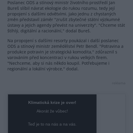
Poslanec ODS a stínový ministr životního prostředí Jan
Bureš slíbil návrat ekologie do rukou rozumu, tedy její
propojení s dalšími odvětvími. Jako jednu z chystaných
změn představil záměr "zrušit zbytečné státní výzkumné
ústavy a jejich agendy převést na univerzity". "Chceme stát
štíhlý, digitální a racionální," dodal Bureš.
Na propojení s dalšími resorty poukázal i další poslanec
ODS a stínový ministr zemědělství Petr Bendl. "Potravina a
produkce potravin je strategická komodita," zdůraznil s
varováním před koncentrací v rukou velkých firem.
"Nechceme, aby si nás někdo koupil. Potřebujeme i
regionální a lokální výrobce," dodal.
reklama