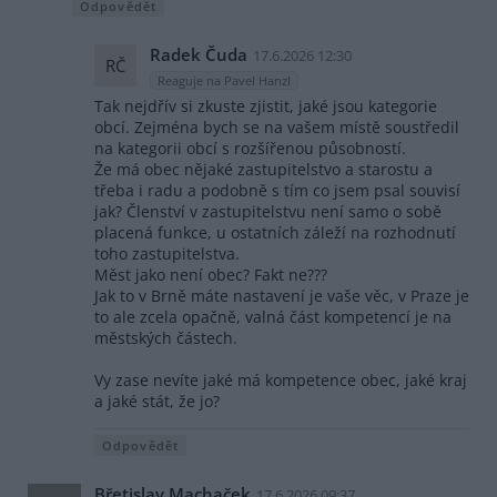
Odpovědět
Radek Čuda
17.6.2026 12:30
RČ
Reaguje na Pavel Hanzl
Tak nejdřív si zkuste zjistit, jaké jsou kategorie
obcí. Zejména bych se na vašem místě soustředil
na kategorii obcí s rozšířenou působností.
Že má obec nějaké zastupitelstvo a starostu a
třeba i radu a podobně s tím co jsem psal souvisí
jak? Členství v zastupitelstvu není samo o sobě
placená funkce, u ostatních záleží na rozhodnutí
toho zastupitelstva.
Měst jako není obec? Fakt ne???
Jak to v Brně máte nastavení je vaše věc, v Praze je
to ale zcela opačně, valná část kompetencí je na
městských částech.
Vy zase nevíte jaké má kompetence obec, jaké kraj
a jaké stát, že jo?
Odpovědět
Břetislav Machaček
17.6.2026 09:37