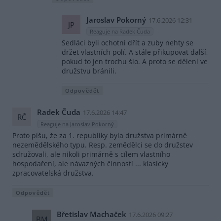
Jaroslav Pokorný
17.6.2026 12:31
JP
Reaguje na Radek Čuda
Sedláci byli ochotni dřít a zuby nehty se
držet vlastních polí. A stále přikupovat další,
pokud to jen trochu šlo. A proto se dělení ve
družstvu bránili.
Odpovědět
Radek Čuda
17.6.2026 14:47
RČ
Reaguje na Jaroslav Pokorný
Proto píšu, že za 1. republiky byla družstva primárně
nezemědělského typu. Resp. zemědělci se do družstev
sdružovali, ale nikoli primárně s cílem vlastního
hospodaření, ale návazných činností ... klasicky
zpracovatelská družstva.
Odpovědět
Břetislav Machaček
17.6.2026 09:27
BM