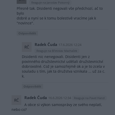
Reaguje na Jaroslav Pokorný
Přesně tak. Disidenti negovali vše předchozí, ač to
bylo
dobré a nyní se k tomu bolestivě vracíme jak k
"novince".
Odpovědět
Radek Čuda
17.6.2026 12:24
RČ
Reaguje na Břetislav Machaček
Disidenti nic nenegovali. Disidenti jen z
povinného družstevnictví udělali družstevnictví
dobrovolné. Což je samozřejmě ok a je to zcela v
souladu s tím, jak ta družstva vznikala ... už za c.
k.
Odpovědět
Radek Čuda
16.6.2026 12:34
Reaguje na Pavel Hanzl
RČ
A obce si výkon samosprávy ze svého neplatí,
nebo co?