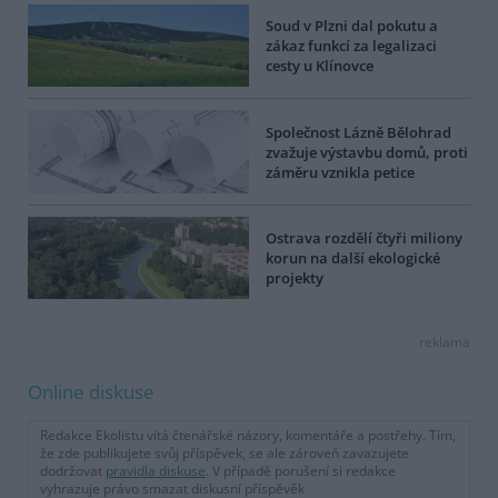
Soud v Plzni dal pokutu a
zákaz funkcí za legalizaci
cesty u Klínovce
Společnost Lázně Bělohrad
zvažuje výstavbu domů, proti
záměru vznikla petice
Ostrava rozdělí čtyři miliony
korun na další ekologické
projekty
reklama
Online diskuse
Redakce Ekolistu vítá čtenářské názory, komentáře a postřehy. Tím,
že zde publikujete svůj příspěvek, se ale zároveň zavazujete
dodržovat
pravidla diskuse
. V případě porušení si redakce
vyhrazuje právo smazat diskusní příspěvěk