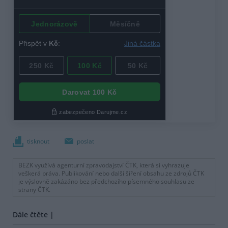
tisknout
poslat
BEZK využívá agenturní zpravodajství ČTK, která si vyhrazuje
veškerá práva. Publikování nebo další šíření obsahu ze zdrojů ČTK
je výslovně zakázáno bez předchozího písemného souhlasu ze
strany ČTK.
Dále čtěte |