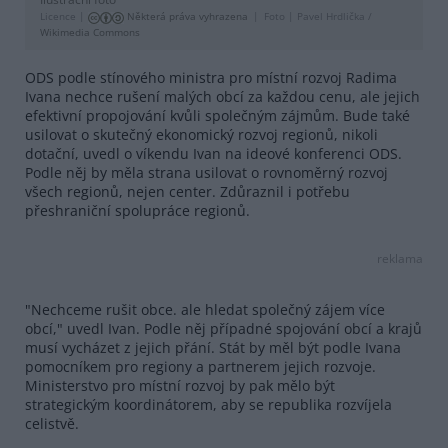
Licence |
Některá práva vyhrazena
Foto |
Pavel Hrdlička /
Wikimedia Commons
ODS podle stínového ministra pro místní rozvoj Radima
Ivana nechce rušení malých obcí za každou cenu, ale jejich
efektivní propojování kvůli společným zájmům. Bude také
usilovat o skutečný ekonomický rozvoj regionů, nikoli
dotační, uvedl o víkendu Ivan na ideové konferenci ODS.
Podle něj by měla strana usilovat o rovnoměrný rozvoj
všech regionů, nejen center. Zdůraznil i potřebu
přeshraniční spolupráce regionů.
reklama
"Nechceme rušit obce. ale hledat společný zájem více
obcí," uvedl Ivan. Podle něj případné spojování obcí a krajů
musí vycházet z jejich přání. Stát by měl být podle Ivana
pomocníkem pro regiony a partnerem jejich rozvoje.
Ministerstvo pro místní rozvoj by pak mělo být
strategickým koordinátorem, aby se republika rozvíjela
celistvě.