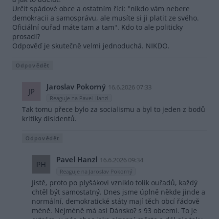
Určit spádové obce a ostatním říci: "nikdo vám nebere
demokracii a samosprávu, ale musíte si ji platit ze svého.
Oficiální ouřad máte tam a tam". Kdo to ale politicky
prosadí?
Odpověď je skutečně velmi jednoduchá. NIKDO.
Odpovědět
Jaroslav Pokorný
16.6.2026 07:33
JP
Reaguje na Pavel Hanzl
Tak tomu přece bylo za socialismu a byl to jeden z bodů
kritiky disidentů.
Odpovědět
Pavel Hanzl
16.6.2026 09:34
PH
Reaguje na Jaroslav Pokorný
Jistě, proto po plyšákovi vzniklo tolik ouřadů, každý
chtěl být samostatný. Dnes jsme úplně někde jinde a
normální, demokratické státy mají těch obcí řádově
méně. Nejméně má asi Dánsko? s 93 obcemi. To je