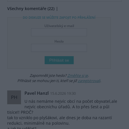
Všechny komentáře (22)
DO DISKUZE SE MŮŽETE ZAPOJIT PO PŘIHLÁŠENÍ
Uživatelský e-mail
Heslo
Zapomněli jste heslo?
Změňte si je
.
Přihlásit se mohou jen ti, kteří se již
zaregistrovali
.
Pavel Hanzl
15.6.2026 19:30
PH
U nás nemáme nejvíc obcí na počet obyvatel,ale
nejvíc obecníchu úřadů. A to přes šest a půl
tisíce!! PROČ?
tak to vzniklo po plyšákovi, ale dnes je doba na razantí
redukci, minimálně na polovinu.
a jak to udělat?