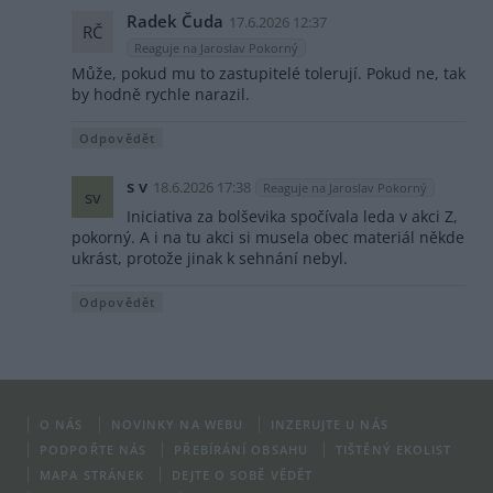
Radek Čuda
17.6.2026 12:37
RČ
Reaguje na Jaroslav Pokorný
Může, pokud mu to zastupitelé tolerují. Pokud ne, tak
by hodně rychle narazil.
Odpovědět
s v
18.6.2026 17:38
Reaguje na Jaroslav Pokorný
sv
Iniciativa za bolševika spočívala leda v akci Z,
pokorný. A i na tu akci si musela obec materiál někde
ukrást, protože jinak k sehnání nebyl.
Odpovědět
O NÁS
NOVINKY NA WEBU
INZERUJTE U NÁS
PODPOŘTE NÁS
PŘEBÍRÁNÍ OBSAHU
TIŠTĚNÝ EKOLIST
MAPA STRÁNEK
DEJTE O SOBĚ VĚDĚT