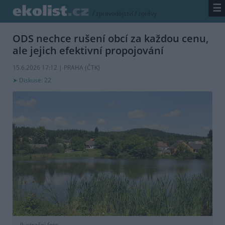
☰
/
zpravodajství
/
zprávy
ODS nechce rušení obcí za každou cenu,
ale jejich efektivní propojování
15.6.2026 17:12 | PRAHA (
ČTK
)
Diskuse: 22
Ilustrační foto