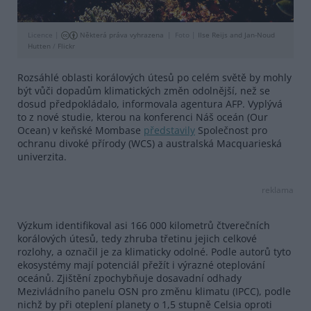
Licence |
Některá práva vyhrazena
Foto |
Ilse Reijs and Jan-Noud
Hutten
/
Flickr
Rozsáhlé oblasti korálových útesů po celém světě by mohly
být vůči dopadům klimatických změn odolnější, než se
dosud předpokládalo, informovala agentura AFP. Vyplývá
to z nové studie, kterou na konferenci Náš oceán (Our
Ocean) v keňské Mombase
představily
Společnost pro
ochranu divoké přírody (WCS) a australská Macquarieská
univerzita.
reklama
Výzkum identifikoval asi 166 000 kilometrů čtverečních
korálových útesů, tedy zhruba třetinu jejich celkové
rozlohy, a označil je za klimaticky odolné. Podle autorů tyto
ekosystémy mají potenciál přežít i výrazné oteplování
oceánů. Zjištění zpochybňuje dosavadní odhady
Mezivládního panelu OSN pro změnu klimatu (IPCC), podle
nichž by při oteplení planety o 1,5 stupně Celsia oproti