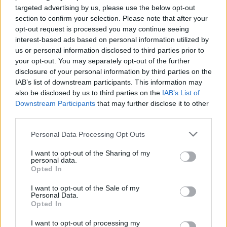
Bahamách, na Kubě, v Indonésii a na Filipínách. Vedoucí
targeted advertising by us, please use the below opt-out
autor studie Kyle Zawada z Macquarieské univerzity uvedl,
section to confirm your selection. Please note that after your
že tyto útesy mohou fungovat jako živé zásobárny pro
opt-out request is processed you may continue seeing
obnovu širších mořských ekosystémů.
interest-based ads based on personal information utilized by
Vědci zároveň upozorňují, že masové bělení korálů se v
us or personal information disclosed to third parties prior to
posledních letech stává téměř každoročním jevem a hlavní
your opt-out. You may separately opt-out of the further
hrozbou pro ně nadále zůstává globální oteplování.
disclosure of your personal information by third parties on the
"Snižování emisí uhlíku je stále nejdůležitější podmínkou,
IAB’s list of downstream participants. This information may
pokud chceme, aby korálové útesy existovaly i za sto let,"
also be disclosed by us to third parties on the
IAB’s List of
uvedl korálový biolog Clint Oakley z Victoria University na
Downstream Participants
that may further disclose it to other
Novém Zélandu.
third parties.
reklama
Personal Data Processing Opt Outs
I want to opt-out of the Sharing of my
personal data.
Opted In
I want to opt-out of the Sale of my
Personal Data.
Opted In
I want to opt-out of processing my