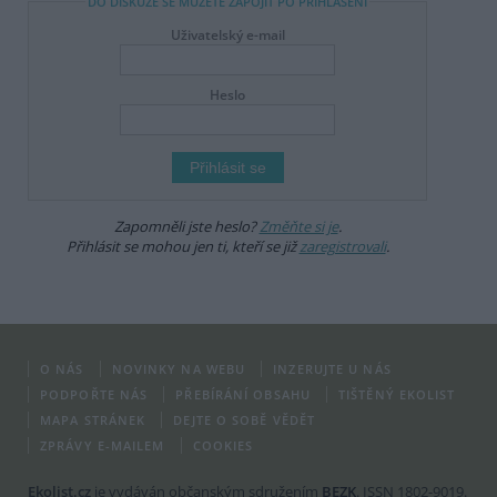
DO DISKUZE SE MŮŽETE ZAPOJIT PO PŘIHLÁŠENÍ
Uživatelský e-mail
Heslo
Zapomněli jste heslo?
Změňte si je
.
Přihlásit se mohou jen ti, kteří se již
zaregistrovali
.
O NÁS
NOVINKY NA WEBU
INZERUJTE U NÁS
PODPOŘTE NÁS
PŘEBÍRÁNÍ OBSAHU
TIŠTĚNÝ EKOLIST
MAPA STRÁNEK
DEJTE O SOBĚ VĚDĚT
ZPRÁVY E-MAILEM
COOKIES
Ekolist.cz
je vydáván občanským sdružením
BEZK
. ISSN 1802-9019.