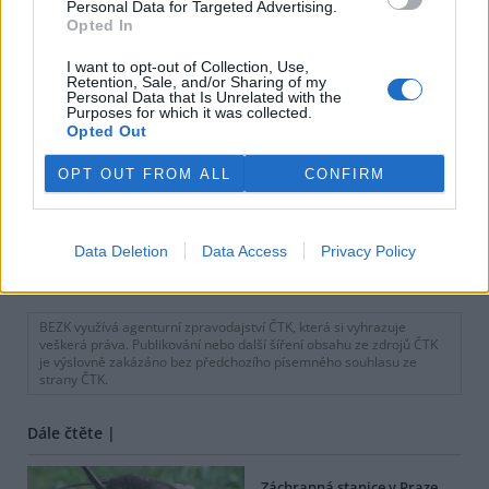
Personal Data for Targeted Advertising.
Opted In
I want to opt-out of Collection, Use,
Retention, Sale, and/or Sharing of my
Personal Data that Is Unrelated with the
Purposes for which it was collected.
Opted Out
OPT OUT FROM ALL
CONFIRM
Data Deletion
Data Access
Privacy Policy
tisknout
poslat
BEZK využívá agenturní zpravodajství ČTK, která si vyhrazuje
veškerá práva. Publikování nebo další šíření obsahu ze zdrojů ČTK
je výslovně zakázáno bez předchozího písemného souhlasu ze
strany ČTK.
Dále čtěte |
Záchranná stanice v Praze