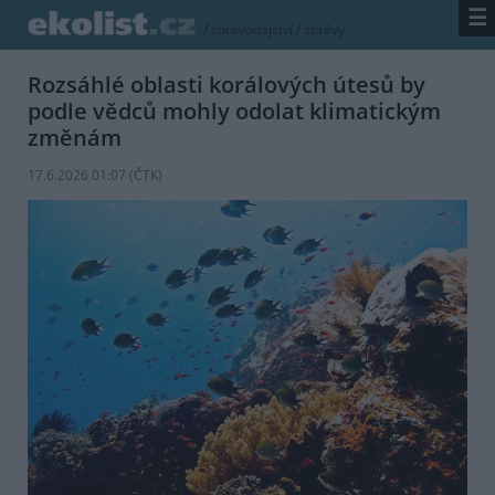
☰
/
zpravodajství
/
zprávy
Rozsáhlé oblasti korálových útesů by
podle vědců mohly odolat klimatickým
změnám
17.6.2026 01:07 (
ČTK
)