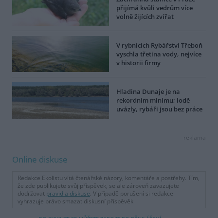
přijímá kvůli vedrům více
volně žijících zvířat
V rybnících Rybářství Třeboň
vyschla třetina vody, nejvíce
v historii firmy
Hladina Dunaje je na
rekordním minimu; lodě
uvázly, rybáři jsou bez práce
reklama
Online diskuse
Redakce Ekolistu vítá čtenářské názory, komentáře a postřehy. Tím,
že zde publikujete svůj příspěvek, se ale zároveň zavazujete
dodržovat
pravidla diskuse
. V případě porušení si redakce
vyhrazuje právo smazat diskusní příspěvěk