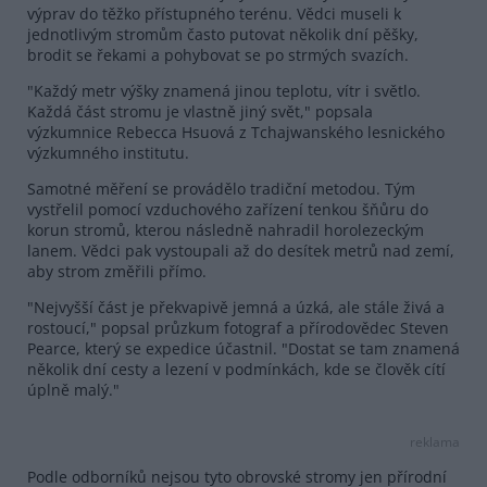
výprav do těžko přístupného terénu. Vědci museli k
jednotlivým stromům často putovat několik dní pěšky,
brodit se řekami a pohybovat se po strmých svazích.
"Každý metr výšky znamená jinou teplotu, vítr i světlo.
Každá část stromu je vlastně jiný svět," popsala
výzkumnice Rebecca Hsuová z Tchajwanského lesnického
výzkumného institutu.
Samotné měření se provádělo tradiční metodou. Tým
vystřelil pomocí vzduchového zařízení tenkou šňůru do
korun stromů, kterou následně nahradil horolezeckým
lanem. Vědci pak vystoupali až do desítek metrů nad zemí,
aby strom změřili přímo.
"Nejvyšší část je překvapivě jemná a úzká, ale stále živá a
rostoucí," popsal průzkum fotograf a přírodovědec Steven
Pearce, který se expedice účastnil. "Dostat se tam znamená
několik dní cesty a lezení v podmínkách, kde se člověk cítí
úplně malý."
reklama
Podle odborníků nejsou tyto obrovské stromy jen přírodní