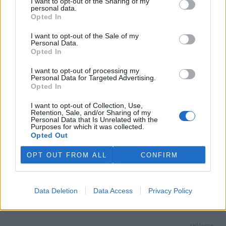
BEZK využívá agenturní zpravodajství ČTK, která si vyhrazuje
I want to opt-out of the Sharing of my
personal data.
veškerá práva. Publikování nebo další šíření obsahu ze zdrojů ČTK
je výslovně zakázáno bez předchozího písemného souhlasu ze
Opted In
strany ČTK.
I want to opt-out of the Sale of my
Personal Data.
Dále čtěte |
Opted In
Běžná kapradina dokáže
I want to opt-out of processing my
Personal Data for Targeted Advertising.
akumulovat prvky vzácných
Opted In
zemin a další stopové prvky.
Může tak pomoci sledovat
stav krajiny
I want to opt-out of Collection, Use,
Retention, Sale, and/or Sharing of my
Personal Data that Is Unrelated with the
Purposes for which it was collected.
V tropickém skleníku
Opted Out
ostravské zoo kvete nejmenší
leknín světa
OPT OUT FROM ALL
CONFIRM
Studie: Obří tropické stromy
dokáží i během sucha
Data Deletion
Data Access
Privacy Policy
transportovat vodu až do
vrcholků svých korun
reklama