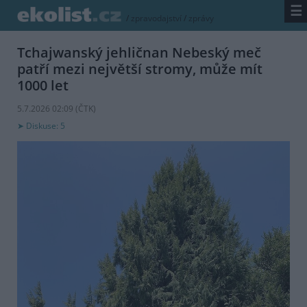
☰
/
zpravodajství
/
zprávy
Tchajwanský jehličnan Nebeský meč
patří mezi největší stromy, může mít
1000 let
5.7.2026 02:09 (
ČTK
)
Diskuse: 5