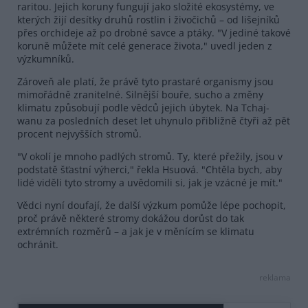
raritou. Jejich koruny fungují jako složité ekosystémy, ve
kterých žijí desítky druhů rostlin i živočichů – od lišejníků
přes orchideje až po drobné savce a ptáky. "V jediné takové
koruně můžete mít celé generace života," uvedl jeden z
výzkumníků.
Zároveň ale platí, že právě tyto prastaré organismy jsou
mimořádně zranitelné. Silnější bouře, sucho a změny
klimatu způsobují podle vědců jejich úbytek. Na Tchaj-
wanu za posledních deset let uhynulo přibližně čtyři až pět
procent nejvyšších stromů.
"V okolí je mnoho padlých stromů. Ty, které přežily, jsou v
podstatě šťastní výherci," řekla Hsuová. "Chtěla bych, aby
lidé viděli tyto stromy a uvědomili si, jak je vzácné je mít."
Vědci nyní doufají, že další výzkum pomůže lépe pochopit,
proč právě některé stromy dokážou dorůst do tak
extrémních rozměrů – a jak je v měnícím se klimatu
ochránit.
reklama