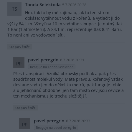
Tonda Selektoda
5.7.2026 20:38
TS
Hm, tak to by mě zajímalo, jak to ten strom
dokáže: vytáhnout vodu z kořenů, a vytlačit ji do
výšky 84,1 m. Vždyť na 10 m vodního sloupce, je nutný tlak
1 Bar (1 atmosféru). A 84,1 m, reprezentuje tlak 8,41 Baru.
To není ani ve vodovodní síti.
Odpovědět
pavel peregrin
6.7.2026 20:31
pp
Reaguje na Tonda Selektoda
Přes transpiraci. Vzniká obrovský podtlak a pak přes
soudržnost molekul vody. Máte pravdu, kořenový vztlak
dostane vodu jen do několika metrů, pak funguje tohle
a u jehličnanů obdobně, jen tam místo cév jsou cévice a
ten mechanismus je trochu složitější.
Odpovědět
pavel peregrin
6.7.2026 20:33
pp
Reaguje na pavel peregrin