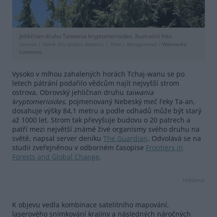
Jehličnan druhu Taiwania kryptomerioides. Ilustrační foto
Licence |
Volné dílo (public domain)
Foto |
Betagamma5 /
Wikimedia
Commons
Vysoko v mlhou zahalených horách Tchaj-wanu se po
letech pátrání podařilo vědcům najít nejvyšší strom
ostrova. Obrovský jehličnan druhu
taiwania
kryptomerioides
, pojmenovaný Nebeský meč řeky Ta-an,
dosahuje výšky 84,1 metru a podle odhadů může být starý
až 1000 let. Strom tak převyšuje budovu o 20 patrech a
patří mezi největší známé živé organismy svého druhu na
světě, napsal server deníku
The Guardian
. Odvolává se na
studii zveřejněnou v odborném časopise
Frontiers in
Forests and Global Change
.
reklama
K objevu vedla kombinace satelitního mapování,
laserového snímkování krajiny a následných náročných