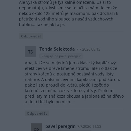
Ale výška stromů je fyzikálně omezena. Už si to
nepamatuju, kdysi jsme se to učili- mám dojem že
někdo okolo 125 metrů je maximum, pak dochází k
přetržení vodního sloupce a nasátí vzduchových
bublin... tak nějak to je.
Odpovědět
Tonda Selektoda
7.7.2026 08:13
TS
Reaguje na pavel peregrin
Aha, takže se nejedná jen o klasický kapilárový
efekt cév ve dřevě kmene stromu, ale i o tlak ze
strany kořenů a postupné odsávání vody listy
nahoře. A dalšími cévními kapilárami pod kůrou,
pak z listů proudí do květů, plodů i zpět do
kořenů, zejména cukry z fotosyntézy. Proto mi
před lety mlsná koza okousala jabloně až na dřevo
a do tří let bylo po nich...
Odpovědět
pavel peregrin
7.7.2026 11:53
pp