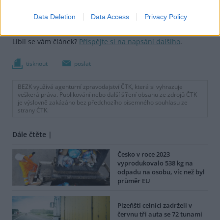
Data Deletion
Data Access
Privacy Policy
Další informace |
Líbil se vám článek?
Přispějte si na napsání dalšího
.
tisknout
poslat
BEZK využívá agenturní zpravodajství ČTK, která si vyhrazuje
veškerá práva. Publikování nebo další šíření obsahu ze zdrojů ČTK
je výslovně zakázáno bez předchozího písemného souhlasu ze
strany ČTK.
Dále čtěte |
Česko v roce 2023
vyprodukovalo 538 kg na
odpadu na osobu, víc než byl
průměr EU
Plzeňští celníci zadrželi v
červnu tři auta se 72 tunami