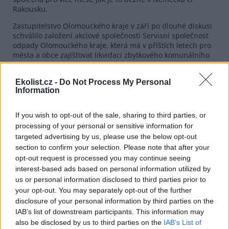
Rakousku.
Zastupitelstvo Olomouckého kraje v září po dlouhé diskusi
schválilo založení akciové společnosti Servisní společnost
odpady Olomouckého kraje, která má v příštích letech pro
města a obce zajišťovat likvidaci zbytkového komunálního
odpadu. Zatímco podle hejtmanství nová společnost
pomůže samosprávám vyřešit likvidaci zbytkového odpadu,
Ekolist.cz -
Do Not Process My Personal
tak podle kritiků z řad opozice je projekt pro města a obce
Information
rizikový.
If you wish to opt-out of the sale, sharing to third parties, or
reklama
processing of your personal or sensitive information for
Podle senátorky a opoziční krajské zastupitelky Jitky
targeted advertising by us, please use the below opt-out
Seitlové (Koalice pro Olomoucký kraj) bude odpad od této
section to confirm your selection. Please note that after your
nové společnosti odebírat jiná firma, přičemž se
opt-out request is processed you may continue seeing
neoficiálně hovoří o výrobci tepla pro Přerov. "Jisté je, že
interest-based ads based on personal information utilized by
záměr s odpadem v tichosti připravuje. Původně se zde
us or personal information disclosed to third parties prior to
uvažovalo o spalovně, nyní to ale má být speciální kotel,
your opt-out. You may separately opt-out of the further
který bude odpad spalovat s příměsí biomasy," uvedla.
disclosure of your personal information by third parties on the
Přerov otázku zpracování odpadu řeší již několik let. Dříve
IAB’s list of downstream participants. This information may
se uvažovalo o tom, že ve městě bude spalovna
also be disclosed by us to third parties on the
IAB’s List of