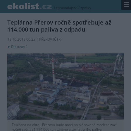
☰
/
zpravodajství
/
zprávy
Teplárna Přerov ročně spotřebuje až
114.000 tun paliva z odpadu
18.10.2018 00:33 | PŘEROV (
ČTK
)
Diskuse: 1
Teplárna na okraji Přerova bude moci po plánované modernizaci
ročně spálit až 114.000 tun tuhého alternativního paliva