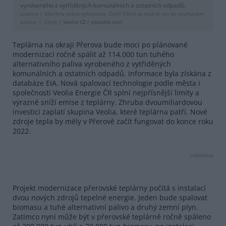
vyrobeného z vytříděných komunálních a ostatních odpadů.
Licence |
Všechna práva vyhrazena. Další šíření je možné jen se souhlasem
autora
Zdroj |
Veolia CZ / youtube.com
Teplárna na okraji Přerova bude moci po plánované
modernizaci ročně spálit až 114.000 tun tuhého
alternativního paliva vyrobeného z vytříděných
komunálních a ostatních odpadů. Informace byla získána z
databáze EIA. Nová spalovací technologie podle města i
společnosti Veolia Energie ČR splní nejpřísnější limity a
výrazně sníží emise z teplárny. Zhruba dvoumiliardovou
investici zaplatí skupina Veolia, které teplárna patří. Nové
zdroje tepla by měly v Přerově začít fungovat do konce roku
2022.
reklama
Projekt modernizace přerovské teplárny počítá s instalací
dvou nových zdrojů tepelné energie. Jeden bude spalovat
biomasu a tuhé alternativní palivo a druhý zemní plyn.
Zatímco nyní může být v přerovské teplárně ročně spáleno