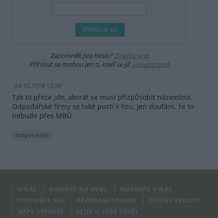
Zapomněli jste heslo?
Změňte si je
.
Přihlásit se mohou jen ti, kteří se již
zaregistrovali
.
24.10.2018 15:39
Tak to přece jde, akorát se musí přizpůsobit názvosloví.
Odpadářské firmy se také pustí k lizu, jen doufám, že to
nebude přes MBÚ.
Odpovědět
O NÁS
NOVINKY NA WEBU
INZERUJTE U NÁS
PODPOŘTE NÁS
PŘEBÍRÁNÍ OBSAHU
TIŠTĚNÝ EKOLIST
MAPA STRÁNEK
DEJTE O SOBĚ VĚDĚT