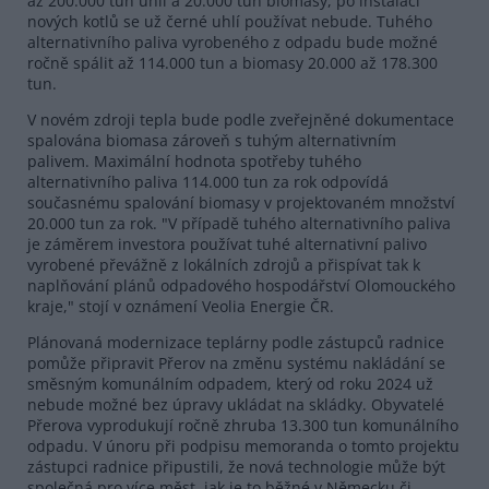
až 200.000 tun uhlí a 20.000 tun biomasy, po instalaci
nových kotlů se už černé uhlí používat nebude. Tuhého
alternativního paliva vyrobeného z odpadu bude možné
ročně spálit až 114.000 tun a biomasy 20.000 až 178.300
tun.
V novém zdroji tepla bude podle zveřejněné dokumentace
spalována biomasa zároveň s tuhým alternativním
palivem. Maximální hodnota spotřeby tuhého
alternativního paliva 114.000 tun za rok odpovídá
současnému spalování biomasy v projektovaném množství
20.000 tun za rok. "V případě tuhého alternativního paliva
je záměrem investora používat tuhé alternativní palivo
vyrobené převážně z lokálních zdrojů a přispívat tak k
naplňování plánů odpadového hospodářství Olomouckého
kraje," stojí v oznámení Veolia Energie ČR.
Plánovaná modernizace teplárny podle zástupců radnice
pomůže připravit Přerov na změnu systému nakládání se
směsným komunálním odpadem, který od roku 2024 už
nebude možné bez úpravy ukládat na skládky. Obyvatelé
Přerova vyprodukují ročně zhruba 13.300 tun komunálního
odpadu. V únoru při podpisu memoranda o tomto projektu
zástupci radnice připustili, že nová technologie může být
společná pro více měst, jak je to běžné v Německu či