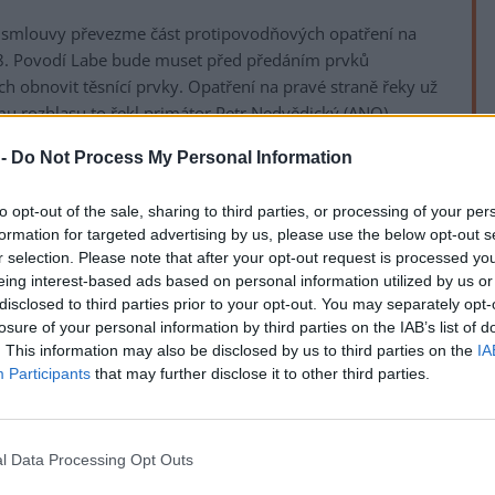
í smlouvy převezme část protipovodňových opatření na
8. Povodí Labe bude muset před předáním prvků
ch obnovit těsnící prvky. Opatření na pravé straně řeky už
mu rozhlasu to řekl primátor Petr Nedvědický (ANO).
 -
Do Not Process My Personal Information
u, kdy to schválí vláda České republiky s tím, že
traní ještě všechny vady," uvedl primátor. Jedná se
rek
to opt-out of the sale, sharing to third parties, or processing of your per
ovatky Pětimostí. Fyzické předání soustavy je tak na
formation for targeted advertising by us, please use the below opt-out s
r selection. Please note that after your opt-out request is processed y
eing interest-based ads based on personal information utilized by us or
e je třeba napravit nedostatky, opravuje Benešův most
disclosed to third parties prior to your opt-out. You may separately opt-
nívá, že by Povodí Labe začalo pracovat na svých
losure of your personal information by third parties on the IAB’s list of
m příštího roku. Protipovodňová opatření tak zřejmě
. This information may also be disclosed by us to third parties on the
IA
Participants
that may further disclose it to other third parties.
é, vyplývá, že si Povodí Labe ponechá část opatření, která
ruše. Město bude vlastnit část, které ochraňuje centrum
l Data Processing Opt Outs
u umístěné například protipovodňové stěny. Město také
 se odčerpává voda, která by jinak zaplavila město, zpět do