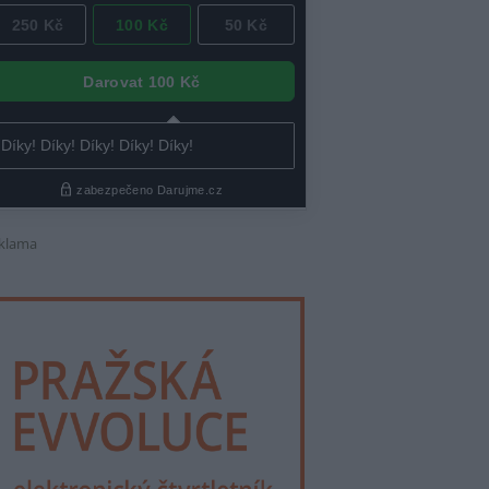
klama