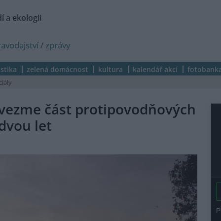
í a ekologii
ravodajství
/
zprávy
istika
zelená domácnost
kultura
kalendář akcí
fotobank
ciály
vezme část protipovodňových
dvou let