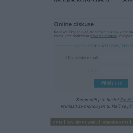
Online diskuse
Redakce Ekolistu vítá čtenářské názory, komentá
zavazujete dodržovat
pravidla diskuse
. V přípa
DO DISKUZE SE MŮŽETE ZAPOJIT PO P
Uživatelský e-mail
Heslo
Zapomněli jste heslo?
Změňte
Přihlásit se mohou jen ti, kteří se již
o nás
novinky na webu
inzerujte u nás