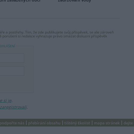
ře a postřehy. Tím, že zde publikujete svůj příspěvek, se ale zároveň
dě porušení si redakce vyhrazuje právo smazat diskusní příspěvěk
ŘIHLÁŠENÍ
 si je
.
zaregistrovali
.
podpořte nás
přebírání obsahu
tištěný Ekolist
mapa stránek
dejte