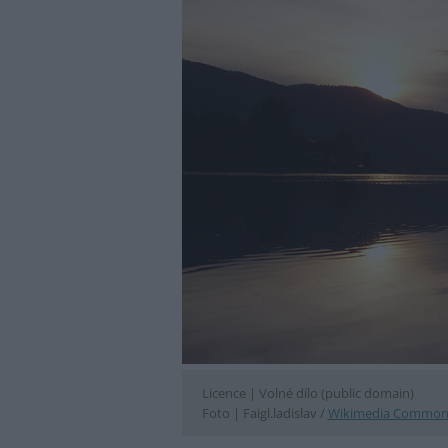
Licence |
Volné dílo (public domain)
Foto |
Faigl.ladislav /
Wikimedia Common