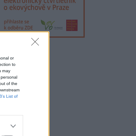
lama
sonal or
ection to
ou may
 personal
out of the
 downstream
B’s List of