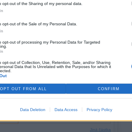
o opt-out of the Sharing of my personal data.
atření proti záplavám převzalo už dřív. "Nyní je mají ve
In
připomněl primátor.
o opt-out of the Sale of my Personal Data.
zasáhla Česko včetně Ústí nad Labem v roce 2002. Město
In
viny, které spojovala pouze železnice. Velké povodně byly
 budovy hlavního nádraží. Stěna tehdy sice nestačila a
to opt-out of processing my Personal Data for Targeted
ydržela a nepraskla.
ing.
In
o opt-out of Collection, Use, Retention, Sale, and/or Sharing
ersonal Data that Is Unrelated with the Purposes for which it
lected.
Out
OPT OUT FROM ALL
CONFIRM
Data Deletion
Data Access
Privacy Policy