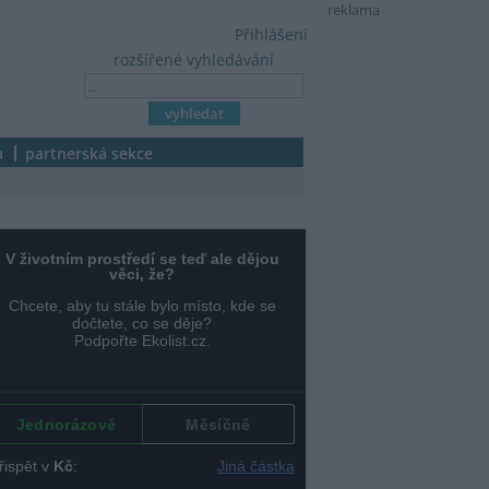
reklama
Přihlášení
rozšířené vyhledávání
a
partnerská sekce