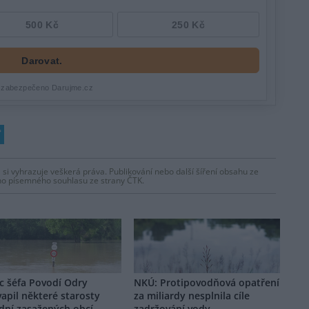
 si vyhrazuje veškerá práva. Publikování nebo další šíření obsahu ze
ho písemného souhlasu ze strany ČTK.
c šéfa Povodí Odry
NKÚ: Protipovodňová opatření
apil některé starosty
za miliardy nesplnila cíle
dní zasažených obcí
zadržování vody