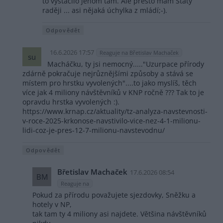
to vystačilo jenom tam. Ale přesto mám Státy
raději ... asi nějaká úchylka z mládí;-).
Odpovědět
16.6.2026 17:57
Reaguje na Břetislav Machaček
su
Macháčku, ty jsi nemocný....."Uzurpace přírody
zdárně pokračuje nejrůznějšími způsoby a stává se
místem pro hrstku vyvolených"....to jako myslíš, těch
více jak 4 miliony návštěvníků v KNP ročně ??? Tak to je
opravdu hrstka vyvolených :).
https://www.krnap.cz/aktuality/tz-analyza-navstevnosti-
v-roce-2025-krkonose-navstivilo-vice-nez-4-1-milionu-
lidi-coz-je-pres-12-7-milionu-navstevodnu/
Odpovědět
Břetislav Machaček
17.6.2026 08:54
BM
Reaguje na
Pokud za přírodu považujete sjezdovky, Sněžku a
hotely v NP,
tak tam ty 4 miliony asi najdete. Většina návštěvníků