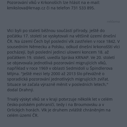
Pozorování vlků v Krkonoších lze hlásit na e-mail:
kmikslova@krnap.cz či na telefon 731 533 895.
reklama
Vlci byli po staletí běžnou součástí přírody, ještě do
počátku 17. století se vyskytovali na většině území dnešní
ČR. Na území Čech byl poslední vlk zastřelen v roce 1842. V
sousedním Německu a Polsku, odkud dnešní krkonošští vlci
pocházejí, byli poslední jedinci uloveni koncem 18. až
počátkem 19. století, uvedla Správa KRNAP. Ve 20. století
se objevovala jednotlivá pozorování migrujících vlků,
například v roce 1969 v oblasti Sedmidolí u Špindlerova
Mlýna. "Ještě mezi lety 2000 až 2013 šlo převážně o
sporadická pozorování jednotlivých migrujících zvířat.
Situace se začala výrazně měnit v posledních letech,"
dodal Drahný.
Trvalý výskyt vlků se v kraji potvrzuje několik let v celém
česko-polském pohraničí, tedy i na Broumovsku a v
Orlických horách. Vlk je druhem zvláště chráněným na
celém území ČR.