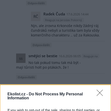
Odpovědět
Radek Čuda
17.6.2026 14:44
RČ
Reaguje na Jaroslav Pokorný
Njn, ale zrovna Krkonoše nikdy žádný ráj
čundráků nebyli a turistika tam byla vždy
komerčního charakteru .. už za Rakouska.
Odpovědět
smějící se bestie
16.6.2026 06:05
Reaguje na
ss
No tak pokud tomu tak má být -
mají tůristi holt po ptákách, že !
Odpovědět
Petr Elias
16.6.2026 09:20
Reaguje na Miloš Zahradník
PE
Ekolist.cz -
Do Not Process My Personal
Hele a nevznikl v 1963 Krnap právě kvůli tomu
Information
,,pracujícímu lidu,, , protože pracující lid tamní přírodu
dost plundroval? :D
If you wish to opt-out of the sale, sharing to third parties, or