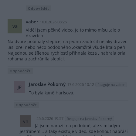
Odpovědět
vaber
16.6.2026 08:26
va
Viděl jsem pěkné video. Je to mimo mísu ,ale o
dravcích.
Na dvoře pobíhaly slepice, na jednu zaútočil nějaký dravec
,asi orel nebo něco podobného ,okamžitě všude lítalo peří.
Najednou se šílenou rychlostí přihnala koza , nabrala orla
rohama a zachránila slepici.
Odpovědět
Jaroslav Pokorný
17.6.2026 10:12
Reaguje na vaber
JP
To byla káně Harisová.
Odpovědět
25.6.2026 19:57
Reaguje na Jaroslav Pokorný
vn
Já jsem narazil na podobné, ale s mladým
jestřábem... a taky existuje video, kde kohout napřáší