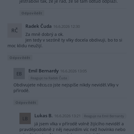
jestřábovi tak, že je rád, že se tam odtud odplazí.
Odpovědět
Radek Čuda
16.6.2026 12:30
RČ
Za mně dobrý a ok.
Jen tedy v sezóně ty vlky docela obdivuji, bo to si
moc klidu neužijí.
Odpovědět
Emil Bernardy
16.6.2026 13:05
EB
Reaguje na Radek Čuda
Obdivujete něco,co jste nejspíše nikdy neviděl.Vlky v
přírodě.
Odpovědět
Lukas B.
16.6.2026 13:21
Reaguje na Emil Bernardy
LB
já jsem vlka v přírodě volně žijícího neviděl a
pravděpodobně z něj neuvidím víc než hovínko nebo