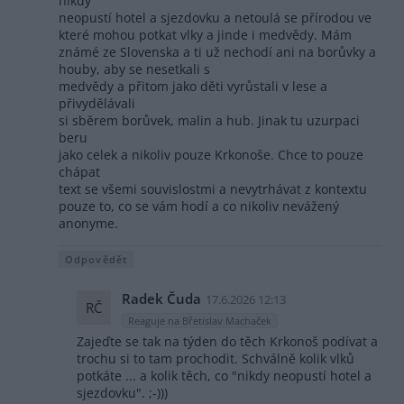
nikdy
neopustí hotel a sjezdovku a netoulá se přírodou ve
které mohou potkat vlky a jinde i medvědy. Mám
známé ze Slovenska a ti už nechodí ani na borůvky a
houby, aby se nesetkali s
medvědy a přitom jako děti vyrůstali v lese a
přivydělávali
si sběrem borůvek, malin a hub. Jinak tu uzurpaci
beru
jako celek a nikoliv pouze Krkonoše. Chce to pouze
chápat
text se všemi souvislostmi a nevytrhávat z kontextu
pouze to, co se vám hodí a co nikoliv nevážený
anonyme.
Odpovědět
Radek Čuda
17.6.2026 12:13
RČ
Reaguje na Břetislav Machaček
Zajeďte se tak na týden do těch Krkonoš podívat a
trochu si to tam prochodit. Schválně kolik vlků
potkáte ... a kolik těch, co "nikdy neopustí hotel a
sjezdovku". ;-)))