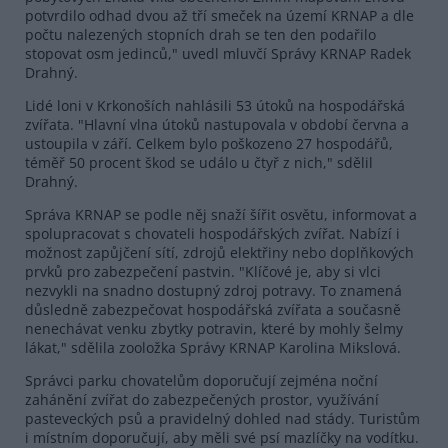
potvrdilo odhad dvou až tří smeček na území KRNAP a dle
počtu nalezených stopních drah se ten den podařilo
stopovat osm jedinců," uvedl mluvčí Správy KRNAP Radek
Drahný.
Lidé loni v Krkonoších nahlásili 53 útoků na hospodářská
zvířata. "Hlavní vlna útoků nastupovala v období června a
ustoupila v září. Celkem bylo poškozeno 27 hospodářů,
téměř 50 procent škod se událo u čtyř z nich," sdělil
Drahný.
Správa KRNAP se podle něj snaží šířit osvětu, informovat a
spolupracovat s chovateli hospodářských zvířat. Nabízí i
možnost zapůjčení sítí, zdrojů elektřiny nebo doplňkových
prvků pro zabezpečení pastvin. "Klíčové je, aby si vlci
nezvykli na snadno dostupný zdroj potravy. To znamená
důsledně zabezpečovat hospodářská zvířata a současně
nenechávat venku zbytky potravin, které by mohly šelmy
lákat," sdělila zooložka Správy KRNAP Karolina Mikslová.
Správci parku chovatelům doporučují zejména noční
zahánění zvířat do zabezpečených prostor, využívání
pasteveckých psů a pravidelný dohled nad stády. Turistům
i místním doporučují, aby měli své psí mazlíčky na vodítku.