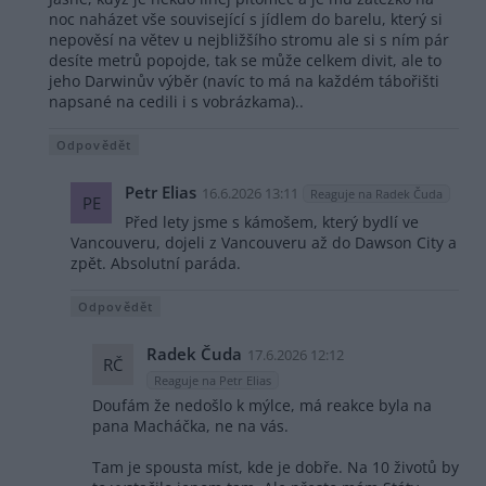
noc naházet vše související s jídlem do barelu, který si
nepověsí na větev u nejbližšího stromu ale si s ním pár
desíte metrů popojde, tak se může celkem divit, ale to
jeho Darwinův výběr (navíc to má na každém tábořišti
napsané na cedili i s vobrázkama)..
Odpovědět
Petr Elias
16.6.2026 13:11
Reaguje na Radek Čuda
PE
Před lety jsme s kámošem, který bydlí ve
Vancouveru, dojeli z Vancouveru až do Dawson City a
zpět. Absolutní paráda.
Odpovědět
Radek Čuda
17.6.2026 12:12
RČ
Reaguje na Petr Elias
Doufám že nedošlo k mýlce, má reakce byla na
pana Macháčka, ne na vás.
Tam je spousta míst, kde je dobře. Na 10 životů by