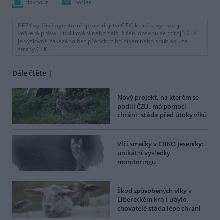
tisknout
poslat
BEZK využívá agenturní zpravodajství ČTK, která si vyhrazuje
veškerá práva. Publikování nebo další šíření obsahu ze zdrojů ČTK
je výslovně zakázáno bez předchozího písemného souhlasu ze
strany ČTK.
Dále čtěte |
Nový projekt, na kterém se
podílí ČZU, má pomoci
chránit stáda před útoky vlků
Vlčí smečky v CHKO Jeseníky:
unikátní výsledky
monitoringu
Škod způsobených vlky v
Libereckém kraji ubylo,
chovatelé stáda lépe chrání