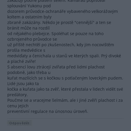
zakazují pouhé plašení šelem. Kamarád popisoval
splouvání Yukonu pod
dozorem průvodce-ochranáře vybaveného velkorážovým
koltem a ostatním byly
zbraně zakázány. Někdo je prostě "cennější" a ten se
bránit může na rozdíl
od nějakého plebejce. Spoléhat se pouze na toho
ozbrojeného průvodce se
už příště nechtěl po zkušenostech, kdy jim nocovištěm
prošla medvědice s
medvíďaty a čenichala u stanů ve kterých spali. Prý divoké
a plaché zvíře!
S absencí lovu ztrácejí zvířata před lidmi plachost
podobně, jako třeba u
kuřat mazlících se s kočkou s potlačeným loveckým pudem.
Lidé jsou jako ta
kočka a kuřata jako ta zvěř, které přestala v lidech vidět své
predátory.
Poučme se a vracejme šelmám, ale i jiné zvěři plachost i za
cenu jejich
preventivní regulace na únosnou úroveň.
Odpovědět