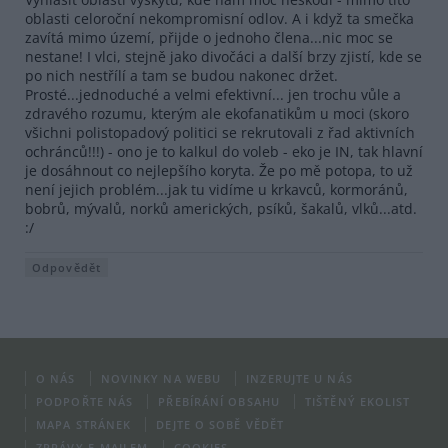
oblasti celoroční nekompromisní odlov. A i když ta smečka
zavítá mimo území, přijde o jednoho člena...nic moc se
nestane! I vlci, stejně jako divočáci a další brzy zjistí, kde se
po nich nestřílí a tam se budou nakonec držet.
Prosté...jednoduché a velmi efektivní... jen trochu vůle a
zdravého rozumu, kterým ale ekofanatikům u moci (skoro
všichni polistopadový politici se rekrutovali z řad aktivních
ochránců!!!) - ono je to kalkul do voleb - eko je IN, tak hlavní
je dosáhnout co nejlepšího koryta. Že po mě potopa, to už
není jejich problém...jak tu vidíme u krkavců, kormoránů,
bobrů, mývalů, norků amerických, psíků, šakalů, vlků...atd.
:/
Odpovědět
O NÁS
NOVINKY NA WEBU
INZERUJTE U NÁS
PODPOŘTE NÁS
PŘEBÍRÁNÍ OBSAHU
TIŠTĚNÝ EKOLIST
MAPA STRÁNEK
DEJTE O SOBĚ VĚDĚT
ZPRÁVY E-MAILEM
COOKIES