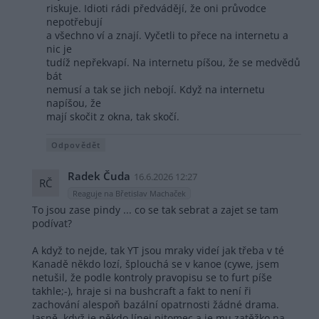
riskuje. Idioti rádi předvádějí, že oni průvodce
nepotřebují
a všechno ví a znají. Vyčetli to přece na internetu a
nic je
tudíž nepřekvapí. Na internetu píšou, že se medvědů
bát
nemusí a tak se jich nebojí. Když na internetu
napíšou, že
mají skočit z okna, tak skočí.
Odpovědět
Radek Čuda
16.6.2026 12:27
RČ
Reaguje na Břetislav Machaček
To jsou zase pindy ... co se tak sebrat a zajet se tam
podívat?
A když to nejde, tak YT jsou mraky videí jak třeba v té
Kanadě někdo lozí, šplouchá se v kanoe (cywe, jsem
netušil, že podle kontroly pravopisu se to furt píše
takhle;-), hraje si na bushcraft a fakt to není ři
zachování alespoň bazální opatrnosti žádné drama.
Jasně, když je někdo línej pitomec a je mu zatěžko na