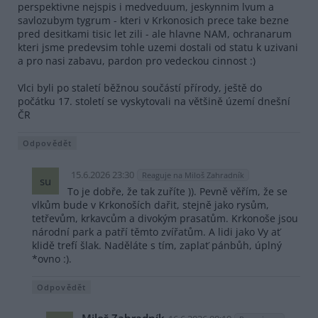
perspektivne nejspis i medveduum, jeskynnim lvum a
savlozubym tygrum - kteri v Krkonosich prece take bezne
pred desitkami tisic let zili - ale hlavne NAM, ochranarum
kteri jsme predevsim tohle uzemi dostali od statu k uzivani
a pro nasi zabavu, pardon pro vedeckou cinnost :)
Vlci byli po staletí běžnou součástí přírody, ještě do
počátku 17. století se vyskytovali na většině území dnešní
ČR
Odpovědět
15.6.2026 23:30
Reaguje na Miloš Zahradník
su
To je dobře, že tak zuříte )). Pevně věřím, že se
vlkům bude v Krkonoších dařit, stejně jako rysům,
tetřevům, krkavcům a divokým prasatům. Krkonoše jsou
národní park a patří těmto zvířatům. A lidi jako Vy ať
klidě trefí šlak. Naděláte s tím, zaplať pánbůh, úplný
*ovno :).
Odpovědět