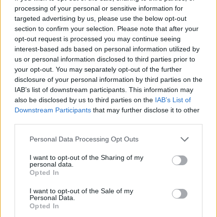
Odpovědět
processing of your personal or sensitive information for
targeted advertising by us, please use the below opt-out
vaber
17.6.2026 08:19
section to confirm your selection. Please note that after your
Reaguje na Petr Elias
va
opt-out request is processed you may continue seeing
Chceš říci ,že v r.63 hory pracující lid
interest-based ads based on personal information utilized by
plundroval a dnešní nepracující lid hory
neplundruje?
us or personal information disclosed to third parties prior to
your opt-out. You may separately opt-out of the further
Odpovědět
disclosure of your personal information by third parties on the
IAB’s list of downstream participants. This information may
Jaroslav Pokorný
also be disclosed by us to third parties on the
IAB’s List of
17.6.2026 10:01
JP
Downstream Participants
that may further disclose it to other
Reaguje na Miloš Zahradník
third parties.
Nesmíte to vidět tak pesimistický.
Personal Data Processing Opt Outs
Odpovědět
I want to opt-out of the Sharing of my
Břetislav Machaček
16.6.2026 08:09
personal data.
BM
Opted In
Uzurpace přírody zdárně pokračuje nejrůznějšími
způsoby a stává se místem
I want to opt-out of the Sale of my
pro hrstku vyvolených. NP, rezervace a dočasně zakázané
Personal Data.
zóny vstupu se množí
Opted In
jako houby po dešti a obyčejné občany čeká vytýčená a v