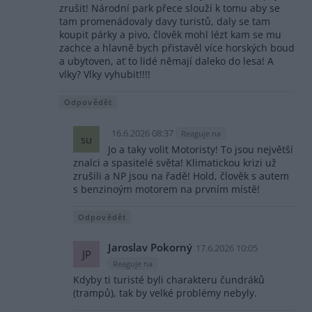
zrušit! Národní park přece slouží k tomu aby se
tam promenádovaly davy turistů, daly se tam
koupit párky a pivo, člověk mohl lézt kam se mu
zachce a hlavně bych přistavěl více horských boud
a ubytoven, ať to lidé němají daleko do lesa! A
vlky? Vlky vyhubit!!!!
Odpovědět
16.6.2026 08:37
Reaguje na
su
Jo a taky volit Motoristy! To jsou největší
znalci a spasitelé světa! Klimatickou krizi už
zrušili a NP jsou na řadě! Hold, člověk s autem
s benzinoým motorem na prvním místě!
Odpovědět
Jaroslav Pokorný
17.6.2026 10:05
JP
Reaguje na
Kdyby ti turisté byli charakteru čundráků
(trampů), tak by velké problémy nebyly.