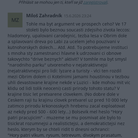
Přihlásit se mohou jen ti, kteří se již
zaregistrovali
.
Miloš Zahradník
15.6.2026 23:24
MZ
Tohle ma byt argument ve prospech ceho? Ve 17
stoleti bylo beznou soucasti zdejsiho zivota leccos:
hladomory, upalovani carodejnic, tezba lesa v Obrim dole
a splavovani dreva po Labi za ucelem jeho pouzivani v
kutnohorskych dolech... Atd. Atd. To potrebujeme instituci
s mnoha sty zamestnanci hlavne k udrzovani ci obnove
takovychto "drive beznych" aktivit? V tomhle ma byt smysl
"narodniho parku" utvoreneho v nejatraktivnejsi
(nejatraktivnejsi pro lidi: lyzare a turisty - vlci ten rozdil
mezi Obrim dolem ci Kotelnimi jamami houstinou v tezbou
uhli devastovane krajine nekde v Luzici - kde mohou mit vic
klidu od lidi tolik neoceni) casti prirody tohoto statu? V
krajine tisic let pretvarene clovekem. (No dobre dole v
Ceskem raji tu krajinu clovek pretvarel uz pred 10 000 lety
zatimco prirodu krkonosskych hrebenu zacal exploatovat
az nekdy pred 500 - 600 lety...) Bolsevik mel heslo "Hory
patri pracujicim" - muzeme se mu posmivat ale bylo to
tisickrat rozumnejsi a realistictejsi, a demokratictejsi nez
heslo, kterym by se chteli ridit ti dnesni ochranci:
"Hory patri vlkum, rysum, tetrevum, divokym prasatum,