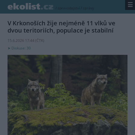
☰
/
zpravodajství
/
zprávy
V Krkonoších žije nejméně 11 vlků ve
dvou teritoriích, populace je stabilní
15.6.2026 17:44 (
ČTK
)
Diskuse: 30