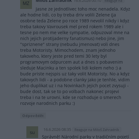
Miloš Zahradník
16.6.2026 00:10
Reaguje na
MZ
Jasne ze jednotlivec toho moc nenadela. Kdyz
ale hodne lidi, co by treba driv volili Zelene (ja
osobne teda Zelene po roce 1989 nevolil nikdy i kdyz
treba takovy Vavrousek mel pred rokem 1989 ale i
tesne po nem me velke sympatie, odpuzoval mne na
nich jejich protijaderny fanatismus) nebo jine, jim
"spriznene" strany (nebudu jmenovat) voli dnes
treba Motoristy. Mimochodem, znam jednoho
takoveho, ktery jeste pred temi 30 lety byl
programovym odpurcem aut a dnes s pobavenim
sleduje Macinku a ten spolek lidi kolem neho :) a
bude priste nejspis uz taky volit Motoristy. No a kdyz
takovych lidi - a podobne clanky jako je tenhle, vidim
jeho duplikat uz i na Novinkach jejich pocet zvysuji -
bude dost, tak se to po volbach nakonec projevi
treba i na te urovni, kde se rozhoduje o smerech
rozvoje narodnich parku :)
Odpovědět
16.6.2026 08:35
Reaguje na Miloš Zahradník
su
Správně! Národní parky v tradičním pojetí