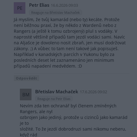
Petr Elias
16.6.2026 09:03
PE
Reaguje na Břetislav Machaček
Já myslím, že tvůj kamarád (nebo ty) kecáte. Protože
není běžnou praxí, že by někdo z Wardenů nebo z
Rangers (a ještě k tomu ozbrojený) plul s vodáky. V
naprosté většině případů tam jezdí vodáci sami. Navíc
na Aljašce je dovoleno nosit zbraň, jen musí dodržovat
zákony. ;) A vůbec to tam není takové jak popisuješ.
Například v kanadských parcích v Yukonu bylo za
posledních deset let zaznamenáno jen minimum
případů napadení medvědem. :D
Odpovědět
Břetislav Machaček
17.6.2026 09:02
BM
Reaguje na Petr Elias
Nevím zda ten ochranář byl členem zmíněných
Rangers, ale nyl
ozbrojen jako jediný, protože u cizinců jako kamarád
je to
složité. To že jezdí dobrodruzi sami nikomu neberu,
když rád