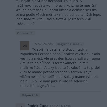
tak nějak. ale vůbec nechápu, co jej drží v
neúživných sudetských horách, když na té měsíční
krajině po těžbě uhlí horní lužice a dolního slezska
se má podle všech měřítek mnou uchopitelných lépe.
leda snad že v té lužici a slezsku je už těch vlků
trošku moc?
Odpovědět
25.6.2026 20:01
Reaguje na Lukas B.
vn
To spíš najdete jeho stopu - tady v
západních Čechách běhají prakticky všude - okolo
vesnic a měst. Ale přes den jsou zalezlí a chrápou
- musíte po půlnoci s termokamerou a mít
malinko štěstí. A taky jsou tu šakalové... a to prdel
- jak to máme poznat od sebe v termu? Když
vlkům nesmíme ublížit, ale šakaly máme vyhubit
na nulu? :/ To nám jaksi nikdo se zelených
teoretiků nevysvětlil...
Odpovědět
Radek Čuda
17.6.2026 12:16