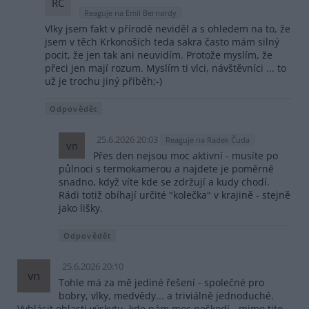
RČ
Reaguje na Emil Bernardy
Vlky jsem fakt v přírodě neviděl a s ohledem na to, že
jsem v těch Krkonoších teda sakra často mám silný
pocit, že jen tak ani neuvidím. Protože myslím, že
přeci jen mají rozum. Myslím ti vlci, návštěvníci ... to
už je trochu jiný příběh;-)
Odpovědět
25.6.2026 20:03
Reaguje na Radek Čuda
vn
Přes den nejsou moc aktivní - musíte po
půlnoci s termokamerou a najdete je poměrně
snadno, když víte kde se zdržují a kudy chodí.
Rádi totiž obíhají určité "kolečka" v krajině - stejně
jako lišky.
Odpovědět
25.6.2026 20:10
vn
Tohle má za mě jediné řešení - společné pro
bobry, vlky, medvědy... a triviálně jednoduché.
Vyhlásit oblasti výskytu, kde nám moc neškodí - mimo tito