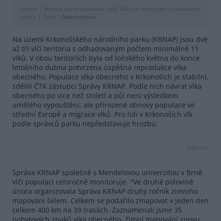
Licence |
Všechna práva vyhrazena. Další šíření je možné jen se souhlasem
autora
Zdroj |
Depositphotos
Na území Krkonošského národního parku (KRNAP) jsou dvě
až tři vlčí teritoria s odhadovaným počtem minimálně 11
vlků. V obou teritoriích byla od loňského května do konce
letošního dubna potvrzena úspěšná reprodukce vlka
obecného. Populace vlka obecného v Krkonoších je stabilní,
sdělili ČTK zástupci Správy KRNAP. Podle nich návrat vlka
obecného po více než století a půl není výsledkem
umělého vypouštění, ale přirozené obnovy populace ve
střední Evropě a migrace vlků. Pro lidi v Krkonoších vlk
podle správců parku nepředstavuje hrozbu.
reklama
Správa KRNAP společně s Mendelovou univerzitou v Brně
vlčí populaci celoročně monitoruje. "Ve druhé polovině
února organizovala Správa KRNAP druhý ročník zimního
mapování šelem. Celkem se podařilo zmapovat v jeden den
celkem 400 km na 39 trasách. Zaznamenali jsme 35
pobytových znaků vlka obecného. Zimní mapování znovu