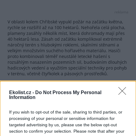
reklama
V oblasti kolem Chřibské vypukl požár na začátku května,
rychle se rozšířil až na 100 hektarů. Nehořela celá plocha,
plameny zasáhly několik míst, která dohromady mají přes
40 hektarů lesa. Zásah od začátku komplikoval extrémně
náročný terén s hlubokými roklemi, skalními stěnami a
velkým množstvím suchého hořlavého materiálu. Hasiči
proto kombinovali téměř neustálé letecké hašení s
rozsáhlým nasazením pozemních sil, budováním dlouhých
hadicových vedení a využitím speciální techniky pro pohyb
v terénu, včetně čtyřkolek a pásových prostředků.
V roce 2022, kdy v Českém Švýcarsku vypukl největší lesní
požár v historii ČR, hořelo na ploše o velikosti přes 1000
Ekolist.cz -
Do Not Process My Personal
hektarů.
Information
reklama
If you wish to opt-out of the sale, sharing to third parties, or
processing of your personal or sensitive information for
targeted advertising by us, please use the below opt-out
section to confirm your selection. Please note that after your