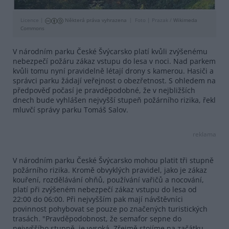
Licence |
Některá práva vyhrazena
Foto |
Prazak /
Wikimeda
Commons
V národním parku České Švýcarsko platí kvůli zvýšenému
nebezpečí požáru zákaz vstupu do lesa v noci. Nad parkem
kvůli tomu nyní pravidelně létají drony s kamerou. Hasiči a
správci parku žádají veřejnost o obezřetnost. S ohledem na
předpověď počasí je pravděpodobné, že v nejbližších
dnech bude vyhlášen nejvyšší stupeň požárního rizika, řekl
mluvčí správy parku Tomáš Salov.
reklama
V národním parku České Švýcarsko mohou platit tři stupně
požárního rizika. Kromě obvyklých pravidel, jako je zákaz
kouření, rozdělávání ohňů, používání vařičů a nocování,
platí při zvýšeném nebezpečí zákaz vstupu do lesa od
22:00 do 06:00. Při nejvyšším pak mají návštěvníci
povinnost pohybovat se pouze po značených turistických
trasách. "Pravděpodobnost, že semafor sepne do
nejvyššího stupně, je vysoká. Zřejmě stojíme na začátku