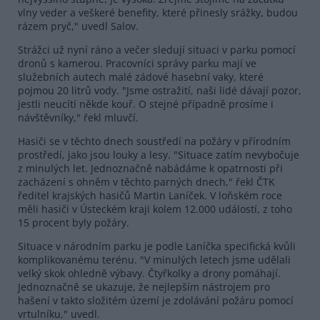
vlny veder a veškeré benefity, které přinesly srážky, budou
rázem pryč," uvedl Salov.
Strážci už nyní ráno a večer sledují situaci v parku pomocí
dronů s kamerou. Pracovníci správy parku mají ve
služebních autech malé zádové hasební vaky, které
pojmou 20 litrů vody. "Jsme ostražití, naši lidé dávají pozor,
jestli neucítí někde kouř. O stejné případně prosíme i
návštěvníky," řekl mluvčí.
Hasiči se v těchto dnech soustředí na požáry v přírodním
prostředí, jako jsou louky a lesy. "Situace zatím nevybočuje
z minulých let. Jednoznačně nabádáme k opatrnosti při
zacházení s ohněm v těchto parných dnech," řekl ČTK
ředitel krajských hasičů Martin Laníček. V loňském roce
měli hasiči v Ústeckém kraji kolem 12.000 událostí, z toho
15 procent byly požáry.
Situace v národním parku je podle Laníčka specifická kvůli
komplikovanému terénu. "V minulých letech jsme udělali
velký skok ohledně výbavy. Čtyřkolky a drony pomáhají.
Jednoznačně se ukazuje, že nejlepším nástrojem pro
hašení v takto složitém území je zdolávání požáru pomocí
vrtulníku," uvedl.