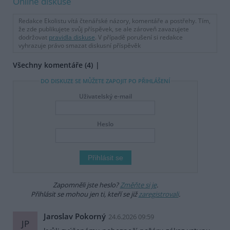
Online diskuse
Redakce Ekolistu vítá čtenářské názory, komentáře a postřehy. Tím,
že zde publikujete svůj příspěvek, se ale zároveň zavazujete
dodržovat
pravidla diskuse
. V případě porušení si redakce
vyhrazuje právo smazat diskusní příspěvěk
Všechny komentáře (4)
DO DISKUZE SE MŮŽETE ZAPOJIT PO PŘIHLÁŠENÍ
Uživatelský e-mail
Heslo
Zapomněli jste heslo?
Změňte si je
.
Přihlásit se mohou jen ti, kteří se již
zaregistrovali
.
Jaroslav Pokorný
24.6.2026 09:59
JP