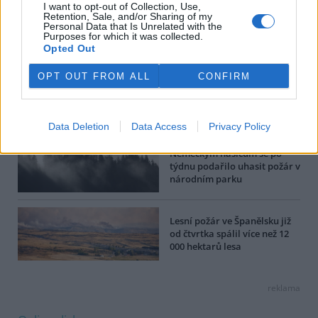
strany ČTK.
I want to opt-out of Collection, Use,
Retention, Sale, and/or Sharing of my
Personal Data that Is Unrelated with the
Purposes for which it was collected.
Dále čtěte |
Opted Out
Čtyři roky po velkém požáru v
OPT OUT FROM ALL
CONFIRM
České Švýcarsku: spontánní
obnova zeleně, nová
infrastruktura i pokročilý
systém požární prevence
Data Deletion
Data Access
Privacy Policy
Německým hasičům se po
týdnu podařilo uhasit požár v
národním parku
Lesní požár ve Španělsku již
od čtvrtka spálil více než 12
000 hektarů lesa
reklama