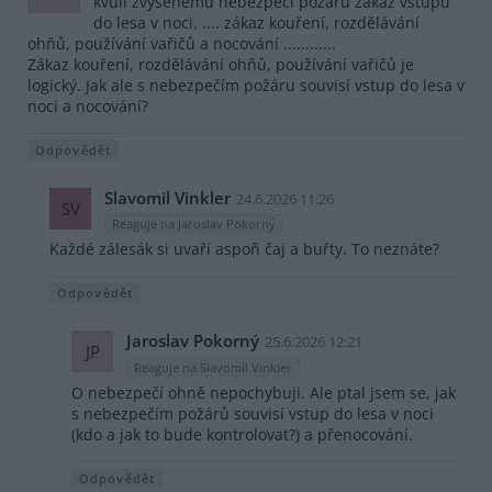
kvůli zvýšenému nebezpečí požáru zákaz vstupu
do lesa v noci. .... zákaz kouření, rozdělávání
ohňů, používání vařičů a nocování ............
Zákaz kouření, rozdělávání ohňů, používání vařičů je
logický. Jak ale s nebezpečím požáru souvisí vstup do lesa v
noci a nocování?
Odpovědět
Slavomil Vinkler
24.6.2026 11:26
SV
Reaguje na Jaroslav Pokorný
Každé zálesák si uvaří aspoň čaj a buřty. To neznáte?
Odpovědět
Jaroslav Pokorný
25.6.2026 12:21
JP
Reaguje na Slavomil Vinkler
O nebezpečí ohně nepochybuji. Ale ptal jsem se, jak
s nebezpečím požárů souvisí vstup do lesa v noci
(kdo a jak to bude kontrolovat?) a přenocování.
Odpovědět