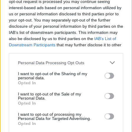
opt-out request is processed you may continue seeing
interest-based ads based on personal information utilized by
us or personal information disclosed to third parties prior to
your opt-out. You may separately opt-out of the further
disclosure of your personal information by third parties on the
IAB’s list of downstream participants. This information may
also be disclosed by us to third parties on the
IAB’s List of
Downstream Participants
that may further disclose it to other
third parties.
Personal Data Processing Opt Outs
I want to opt-out of the Sharing of my
personal data.
Opted In
I want to opt-out of the Sale of my
Personal Data.
Opted In
tisknout
poslat
I want to opt-out of processing my
Personal Data for Targeted Advertising.
BEZK využívá agenturní zpravodajství ČTK, která si vyhrazuje
Opted In
veškerá práva. Publikování nebo další šíření obsahu ze zdrojů ČTK
je výslovně zakázáno bez předchozího písemného souhlasu ze