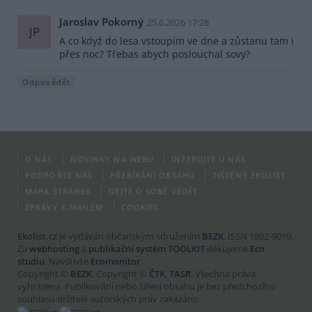
Jaroslav Pokorný
25.6.2026 17:28
JP
A co když do lesa vstoupím ve dne a zůstanu tam i
přes noc? Třebas abych poslouchal sovy?
Odpovědět
O NÁS
NOVINKY NA WEBU
INZERUJTE U NÁS
PODPOŘTE NÁS
PŘEBÍRÁNÍ OBSAHU
TIŠTĚNÝ EKOLIST
MAPA STRÁNEK
DEJTE O SOBĚ VĚDĚT
ZPRÁVY E-MAILEM
COOKIES
Ekolist.cz
je vydáván občanským sdružením
BEZK
. ISSN 1802-9019.
Za
webhosting
a
publikační systém TOOLKIT
děkujeme
Ecn
studiu
. Navštivte
Ecomonitor
.
Copyright ©
BEZK
. Copyright ©
ČTK
,
TASR
. Všechna práva
vyhrazena. Publikování nebo šíření obsahu je bez předchozího
souhlasu držitele autorských práv zakázáno.