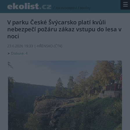
☰
/
zpravodajství
/
zprávy
V parku České Švýcarsko platí kvůli
nebezpečí požáru zákaz vstupu do lesa v
noci
23.6.2026 19:33 | HŘENSKO (
ČTK
)
Diskuse: 4