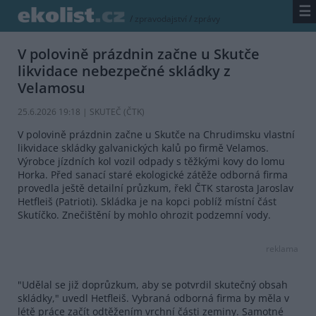
☰
/
zpravodajství
/
zprávy
V polovině prázdnin začne u Skutče
likvidace nebezpečné skládky z
Velamosu
25.6.2026 19:18 | SKUTEČ (
ČTK
)
V polovině prázdnin začne u Skutče na Chrudimsku vlastní
likvidace skládky galvanických kalů po firmě Velamos.
Výrobce jízdních kol vozil odpady s těžkými kovy do lomu
Horka. Před sanací staré ekologické zátěže odborná firma
provedla ještě detailní průzkum, řekl ČTK starosta Jaroslav
Hetfleiš (Patrioti). Skládka je na kopci poblíž místní část
Skutíčko. Znečištění by mohlo ohrozit podzemní vody.
reklama
"Udělal se již doprůzkum, aby se potvrdil skutečný obsah
skládky," uvedl Hetfleiš. Vybraná odborná firma by měla v
létě práce začít odtěžením vrchní části zeminy. Samotné