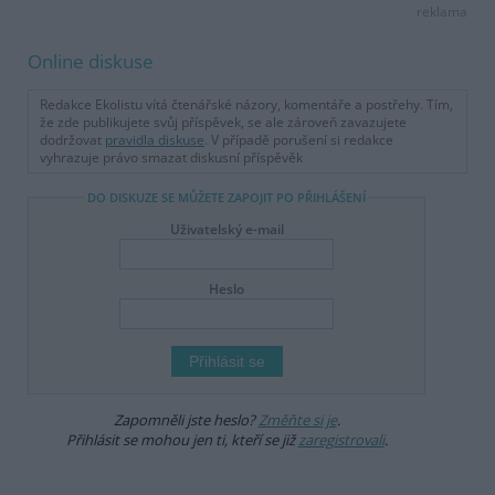
reklama
Online diskuse
Redakce Ekolistu vítá čtenářské názory, komentáře a postřehy. Tím,
že zde publikujete svůj příspěvek, se ale zároveň zavazujete
dodržovat
pravidla diskuse
. V případě porušení si redakce
vyhrazuje právo smazat diskusní příspěvěk
DO DISKUZE SE MŮŽETE ZAPOJIT PO PŘIHLÁŠENÍ
Uživatelský e-mail
Heslo
Zapomněli jste heslo?
Změňte si je
.
Přihlásit se mohou jen ti, kteří se již
zaregistrovali
.