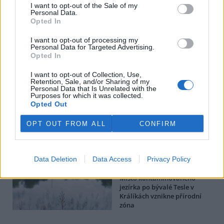
I want to opt-out of the Sale of my
Personal Data.
BEZK využívá agenturní zpravodajství ČTK, která si vyhrazuje
Opted In
veškerá práva. Publikování nebo další šíření obsahu ze zdrojů ČTK
je výslovně zakázáno bez předchozího písemného souhlasu ze
strany ČTK.
I want to opt-out of processing my
Personal Data for Targeted Advertising.
Opted In
Dále čtěte |
I want to opt-out of Collection, Use,
Retention, Sale, and/or Sharing of my
Likvidaci kadmiových kalů ze
Personal Data that Is Unrelated with the
Purposes for which it was collected.
Šumperska na Litoměřicku
Opted Out
posoudí úřad podle zákona
OPT OUT FROM ALL
CONFIRM
Diamo chce od 1. září zahájit
2. etapu sanace po havárii
vlaku v Hustopečích nad
Bečvou
Data Deletion
Data Access
Privacy Policy
Místo kontaminovaného
jezírka po bývalé Tesle v
Králíkách vznikne přírodní
zóna