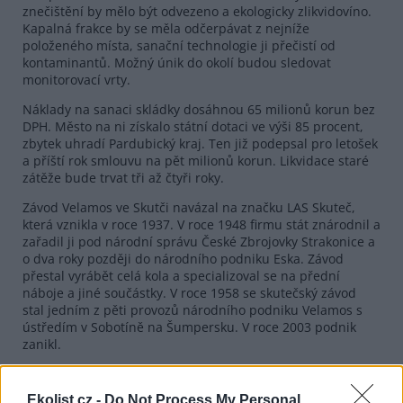
znečištění by mělo být odvezeno a ekologicky zlikvidovíno.
Kapalná frakce by se měla odčerpávat z nejníže
položeného místa, sanační technologie ji přečistí od
kontaminantů. Možný únik do okolí budou sledovat
monitorovací vrty.
Náklady na sanaci skládky dosáhnou 65 milionů korun bez
DPH. Město na ni získalo státní dotaci ve výši 85 procent,
zbytek uhradí Pardubický kraj. Ten již podepsal pro letošek
a příští rok smlouvu na pět milionů korun. Likvidace staré
zátěže bude trvat tři až čtyři roky.
Závod Velamos ve Skutči navázal na značku LAS Skuteč,
která vznikla v roce 1937. V roce 1948 firmu stát znárodnil a
zařadil ji pod národní správu České Zbrojovky Strakonice a
o dva roky později do národního podniku Eska. Závod
přestal vyrábět celá kola a specializoval se na přední
náboje a jiné součástky. V roce 1958 se skutečský závod
stal jedním z pěti provozů národního podniku Velamos s
ústředím v Sobotíně na Šumpersku. V roce 2003 podnik
zanikl.
reklama
Ekolist.cz -
Do Not Process My Personal