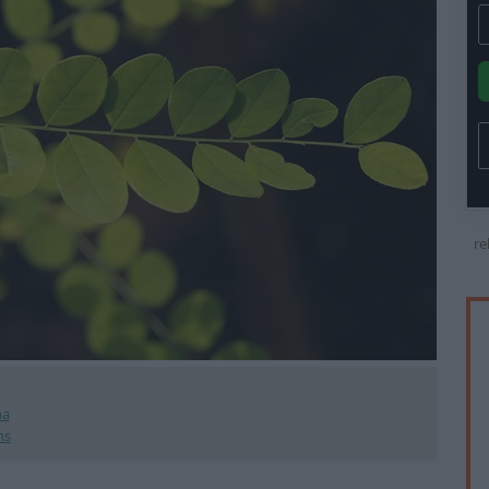
re
na
ns