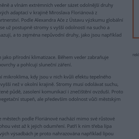
změně a vlnám extrémních veder sázet odolnější druhy
kých adaptací v krajině Miroslava Floriánová z
rtnerství. Podle Alexandra Ače z Ústavu výzkumu globální
e už postupně stromy s vyšší odolností na sucho a
azují, a to zejména nepůvodní druhy, jako jsou například
rek
 jako přírodní klimatizace. Během veder zabraňuje
povrchy a pohlcují sluneční záření.
ní mikroklima, kdy jsou v nich kvůli efektu tepelného
 vyšší než v okolní krajině. Stromy musí odolávat suchu,
né půdě, zasolení komunikací i znečištění ovzduší. Proto
 vegetační stupeň, ale především odolnost vůči městským
e městech podle Floriánové nachází mimo své růstové
u vést až k jejich odumření. Patří k nim třeba lípa
nových výsadbách je proto nahrazována například lípou