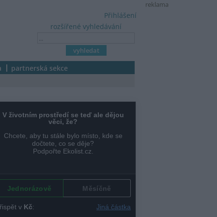
reklama
Přihlášení
rozšířené vyhledávání
a
partnerská sekce