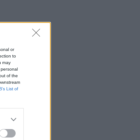
sonal or
ection to
ou may
 personal
out of the
 downstream
B’s List of