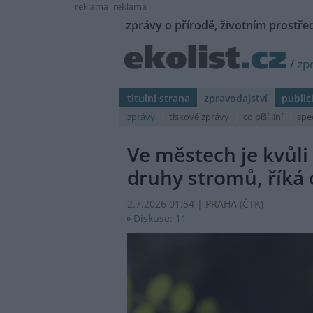
reklama
reklama
zprávy o přírodě, životním prostřed
/
zp
titulní strana
zpravodajství
public
zprávy
tiskové zprávy
co píší jiní
spe
Ve městech je kvůli
druhy stromů, říká
2.7.2026 01:54 | PRAHA (
ČTK
)
Diskuse: 11