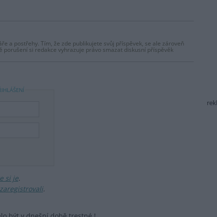
ře a postřehy. Tím, že zde publikujete svůj příspěvek, se ale zároveň
dě porušení si redakce vyhrazuje právo smazat diskusní příspěvěk
ŘIHLÁŠENÍ
rek
 si je
.
zaregistrovali
.
lo být v dnešní době trestné !