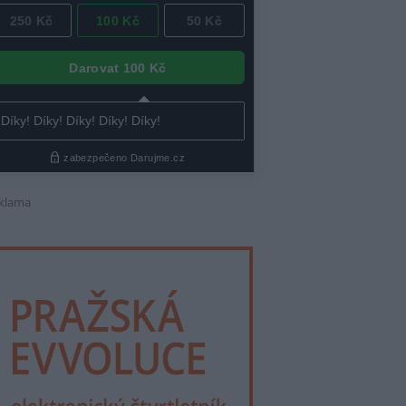
klama