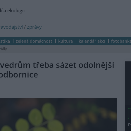
í a ekologii
ravodajství
/
zprávy
istika
zelená domácnost
kultura
kalendář akcí
fotobank
ciály
 vedrům třeba sázet odolnější
 odbornice