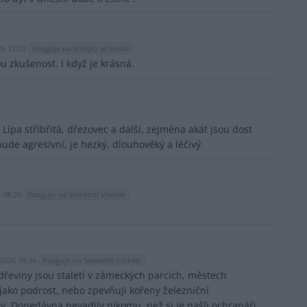
26 12:02
Reaguje na smějící se bestie
 zkušenost. I když je krásná.
ípa stříbřitá, dřezovec a další, zejména akát jsou dost
ude agresívní, je hezký, dlouhověký a léčivý.
6 08:20
Reaguje na Slavomil Vinkler
.2026 09:34
Reaguje na Slavomil Vinkler
eviny jsou staletí v zámeckých parcích, městech
 jako podrost, nebo zpevňují kořeny železniční
y. Donedávna nevadily nikomu, než si je našli ochranáři