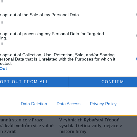
In
o opt-out of the Sale of my Personal Data.
rek
In
to opt-out of processing my Personal Data for Targeted
ing.
In
o opt-out of Collection, Use, Retention, Sale, and/or Sharing
ersonal Data that Is Unrelated with the Purposes for which it
lected.
Out
 si vyhrazuje veškerá práva. Publikování nebo další šíření obsahu ze
ho písemného souhlasu ze strany ČTK.
OPT OUT FROM ALL
CONFIRM
Data Deletion
Data Access
Privacy Policy
anná stanice v Praze
V rybnících Rybářství Třeboň
má kvůli vedrům více volně
vyschla třetina vody, nejvíce v
ch zvířat
historii firmy