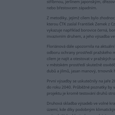
stříbrnou, jerlínem japonským, dřez
nebo břestovcem západním.
Z metodiky, jejímž cílem bylo zhodnoc
kterou ČTK zaslal František Zemek z C
vykazuje například borovice černá, bo
invazivním druhem, a jeho výsadba ve
Floriánová dále upozornila na aktuální
odboru ochrany prostředí pražského 
cílem je najít a otestovat v pražských u
v městském prostředí skutečně osvědčí
dubů a jilmů, jasan manový, trnovník 
První výsadby se uskutečnily na jaře
do roku 2040. Průběžné poznatky by vša
projektu je kromě testování druhů str
Druhová skladba výsadeb ve volné kraj
území, kde díky podobným klimatický