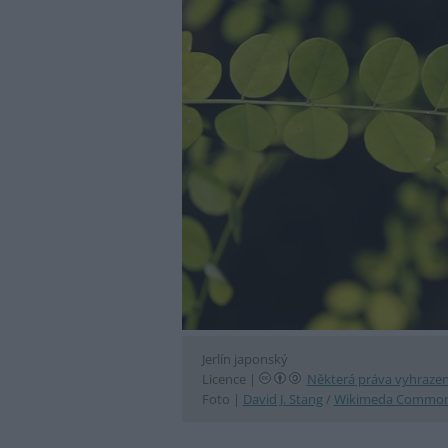
Jerlín japonský
Licence |
Některá práva vyhraze
Foto |
David J. Stang
/
Wikimeda Commo