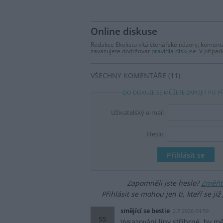
Online diskuse
Redakce Ekolistu vítá čtenářské názory, komentá
zavazujete dodržovat
pravidla diskuse
. V přípa
VŠECHNY KOMENTÁŘE (11)
DO DISKUZE SE MŮŽETE ZAPOJIT PO P
Uživatelský e-mail
Heslo
Zapomněli jste heslo?
Změňte
Přihlásit se mohou jen ti, kteří se již
smějící se bestie
2.7.2026 04:59
ss
Vysazování lípy stříbrné, by mě