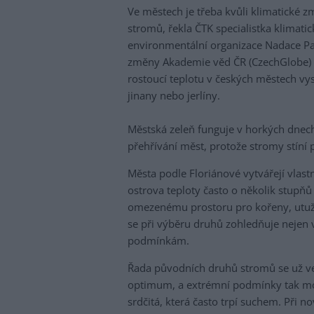
Ve městech je třeba kvůli klimatické 
stromů, řekla ČTK specialistka klimatic
environmentální organizace Nadace Pa
změny Akademie věd ČR (CzechGlobe) s
rostoucí teplotu v českých městech vys
jinany nebo jerlíny.
Městská zeleň funguje v horkých dnech
přehřívání měst, protože stromy stíní 
Města podle Floriánové vytvářejí vlast
ostrova teploty často o několik stupňů
omezenému prostoru pro kořeny, utuže
se při výběru druhů zohledňuje nejen
podmínkám.
Řada původních druhů stromů se už v
optimum, a extrémní podmínky tak moho
srdčitá, která často trpí suchem. Při 