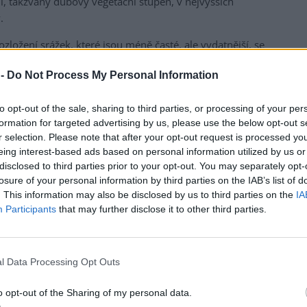
ní, takzvaný dubový vegetační stupeň, v nejvyšších
.
rozložení srážek, které jsou méně časté, ale vydatnější, se
V území, kde se před 50 lety nacházel druhý vegetační
 -
Do Not Process My Personal Information
nky odpovídat spíše prvnímu vegetačnímu stupni, uvedla
to opt-out of the sale, sharing to third parties, or processing of your per
formation for targeted advertising by us, please use the below opt-out s
r selection. Please note that after your opt-out request is processed y
eing interest-based ads based on personal information utilized by us or
disclosed to third parties prior to your opt-out. You may separately opt-
losure of your personal information by third parties on the IAB’s list of
. This information may also be disclosed by us to third parties on the
IA
Participants
that may further disclose it to other third parties.
l Data Processing Opt Outs
o opt-out of the Sharing of my personal data.