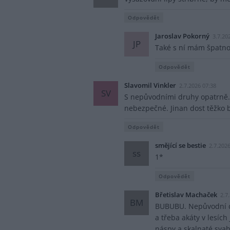
Odpovědět
Jaroslav Pokorný
3.7.20
JP
Také s ní mám špatnou
Odpovědět
Slavomil Vinkler
2.7.2026 07:38
SV
S nepůvodními druhy opatrně. L
nebezpečné. Jinan dost těžko b
Odpovědět
smějící se bestie
2.7.202
ss
1*
Odpovědět
Břetislav Machaček
2.7
BM
BUBUBU. Nepůvodní dř
a třeba akáty v lesích
náspy a skalnaté svah