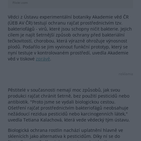
Flickr.com
Vědci z Ústavu experimentální botaniky Akademie věd ČR
(ÚEB AV ČR) testují ochranu rajčat prostřednictvím tzv.
bakteriofágů - virů, které jsou schopny ničit bakterie. Jejich
cílem je najít šetrnější způsob ochrany před bakteriální
tečkovitostí, chorobou, která výrazně ohrožuje výnosnost
plodů. Podařilo se jim vyvinout funkční prototyp, který se
nyní testuje v kontrolovaném prostředí, uvedla Akademie
věd v tiskové
zprávě
.
reklama
Pěstitelé v současnosti nemají moc způsobů, jak svou
produkci rajčat chránit šetrně, bez použití pesticidů nebo
antibiotik. "Proto jsme se vydali biologickou cestou.
Ošetření rajčat prostřednictvím bakteriofágů neobsahuje
nežádoucí rezidua pesticidů nebo karcinogenních látek,"
uvedla Tetiana Kalachová, která vede vědecký tým ústavu.
Biologická ochrana rostlin nachází uplatnění hlavně ve
sklenících jako alternativa k pesticidům. Díky ní se do