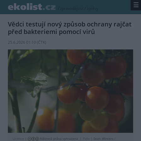
☰
/
zpravodajství
/
zprávy
Vědci testují nový způsob ochrany rajčat
před bakteriemi pomocí virů
25.6.2026 01:10 (
ČTK
)
Licence |
Některá práva vyhrazena
Foto |
Sean Winters
/