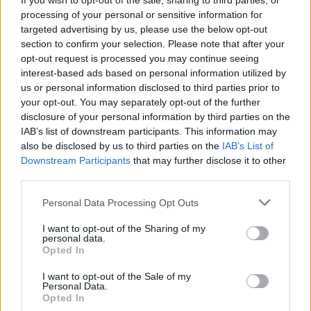
If you wish to opt-out of the sale, sharing to third parties, or
Vědci se výzkumem bakteriofágů zabývají už několik let.
processing of your personal or sensitive information for
Aktuálně spolupracují na zavedení metody do pěstitelské
targeted advertising by us, please use the below opt-out
praxe s Farmou Bezdínek z Dolní Lutyně, která je předním
section to confirm your selection. Please note that after your
českým producentem rajčat, a Českou zemědělskou
opt-out request is processed you may continue seeing
univerzitou. Navázáním spolupráce s Farmou Bezdínek se
interest-based ads based on personal information utilized by
podle Kalachové propojuje základní výzkum s uplatněním v
us or personal information disclosed to third parties prior to
praxi.
your opt-out. You may separately opt-out of the further
Výzkum bakteriofágů započal v roce 2023, zpočátku byl
disclosure of your personal information by third parties on the
financován především z grantu Technologické agentury ČR.
IAB’s list of downstream participants. This information may
V letošním roce začal pětiletý projekt Národní agentury
also be disclosed by us to third parties on the
IAB’s List of
zemědělského výzkumu. Vědecký tým získal také
Downstream Participants
that may further disclose it to other
financování z programu Akademie věd ČR PRAK, který
third parties.
pomáhá vědcům s transferem technologií do praxe.
Personal Data Processing Opt Outs
reklama
I want to opt-out of the Sharing of my
personal data.
Opted In
I want to opt-out of the Sale of my
Personal Data.
Opted In