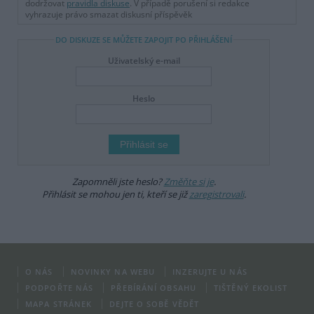
dodržovat
pravidla diskuse
. V případě porušení si redakce
vyhrazuje právo smazat diskusní příspěvěk
DO DISKUZE SE MŮŽETE ZAPOJIT PO PŘIHLÁŠENÍ
Uživatelský e-mail
Heslo
Zapomněli jste heslo?
Změňte si je
.
Přihlásit se mohou jen ti, kteří se již
zaregistrovali
.
O NÁS
NOVINKY NA WEBU
INZERUJTE U NÁS
PODPOŘTE NÁS
PŘEBÍRÁNÍ OBSAHU
TIŠTĚNÝ EKOLIST
MAPA STRÁNEK
DEJTE O SOBĚ VĚDĚT