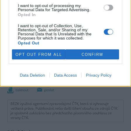
I want to opt-out of processing my
Personal Data for Targeted Advertising.
Opted In
I want to opt-out of Collection, Use,
Retention, Sale, and/or Sharing of my
Personal Data that Is Unrelated with the
Purposes for which it was collected.
Opted Out
OPT OUT FROM ALL
CONFIRM
Data Deletion
Data Access
Privacy Policy
tisknout
poslat
BEZK využívá agenturní zpravodajství ČTK, která si vyhrazuje
veškerá práva. Publikování nebo další šíření obsahu ze zdrojů ČTK
je výslovně zakázáno bez předchozího písemného souhlasu ze
strany ČTK.