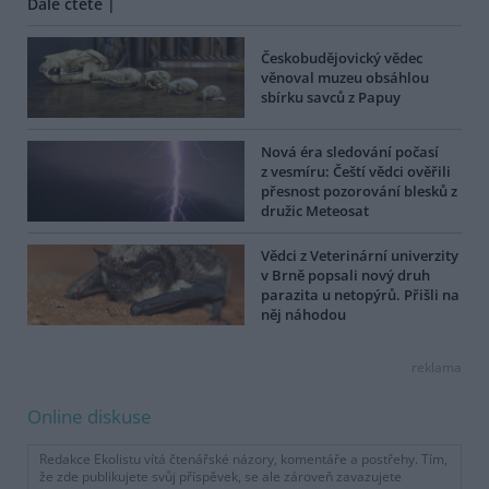
Dále čtěte |
Českobudějovický vědec
věnoval muzeu obsáhlou
sbírku savců z Papuy
Nová éra sledování počasí
z vesmíru: Čeští vědci ověřili
přesnost pozorování blesků z
družic Meteosat
Vědci z Veterinární univerzity
v Brně popsali nový druh
parazita u netopýrů. Přišli na
něj náhodou
reklama
Online diskuse
Redakce Ekolistu vítá čtenářské názory, komentáře a postřehy. Tím,
že zde publikujete svůj příspěvek, se ale zároveň zavazujete