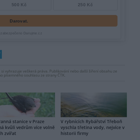
 si vyhrazuje veškerá práva. Publikování nebo další šíření obsahu ze
ho písemného souhlasu ze strany ČTK.
anná stanice v Praze
V rybnících Rybářství Třeboň
má kvůli vedrům více volně
vyschla třetina vody, nejvíce v
ch zvířat
historii firmy