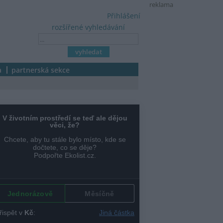
reklama
Přihlášení
rozšířené vyhledávání
a
partnerská sekce