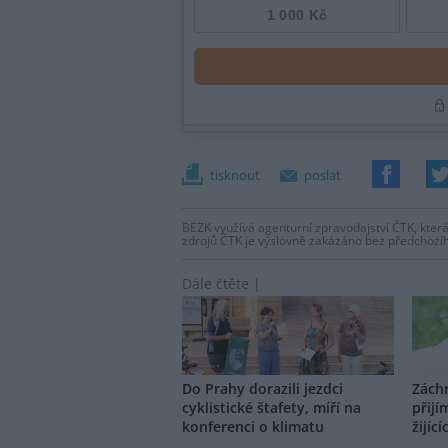
tisknout
poslat
BEZK využívá agenturní zpravodajství ČTK, která
zdrojů ČTK je výslovně zakázáno bez předchozí
Dále čtěte |
Do Prahy dorazili jezdci
Záchr
cyklistické štafety, míří na
přijí
konferenci o klimatu
žijící