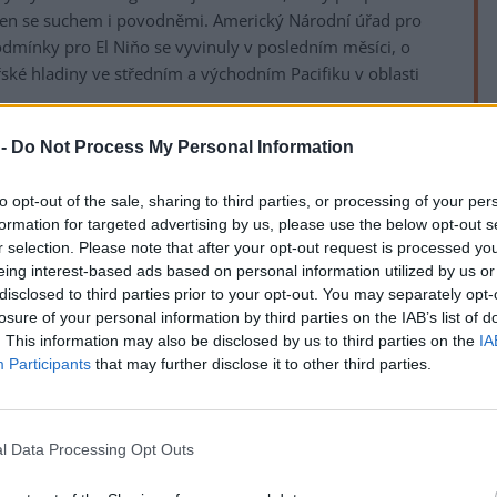
ojen se suchem i povodněmi. Americký Národní úřad pro
odmínky pro El Niňo se vyvinuly v posledním měsíci, o
ké hladiny ve středním a východním Pacifiku v oblasti
 -
Do Not Process My Personal Information
teplováním teploty mořské hladiny ve středním a
nto jev vyvolává sucha a mimo jiné snižuje kapacitu lesů
rek
to opt-out of the sale, sharing to third parties, or processing of your per
tý (CO2). V jiných částech světa zase vede k vydatným
formation for targeted advertising by us, please use the below opt-out s
r selection. Please note that after your opt-out request is processed y
eing interest-based ads based on personal information utilized by us or
velké síly mezi listopadem a lednem příštího roku, činí 63
disclosed to third parties prior to your opt-out. You may separately opt-
by nynější El Niňo zařadil mezi nejintenzivnější epizody
losure of your personal information by third parties on the IAB’s list of
. This information may also be disclosed by us to third parties on the
IA
Participants
that may further disclose it to other third parties.
l Niňo se přidává k už tak značnému globálnímu
eploty v zasažených regionech by mohly být nevídané,"
z britské meteorologické služby Met Office.
l Data Processing Opt Outs
překvapením, meteorologové tuto fázi oteplování
loňského roku odezněl protichůdný jev La Niňa, který