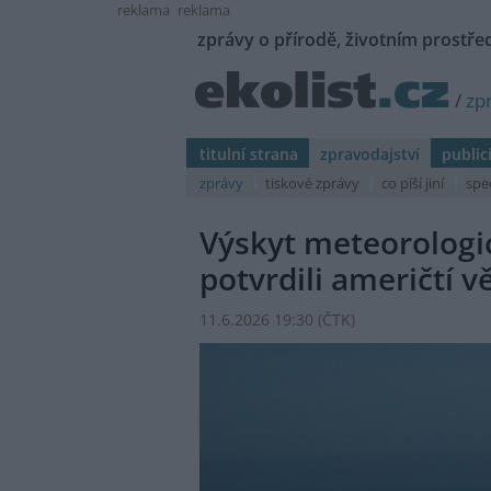
reklama
reklama
zprávy o přírodě, životním prostřed
/
zp
titulní strana
zpravodajství
public
zprávy
tiskové zprávy
co píší jiní
spe
Výskyt meteorologic
potvrdili američtí v
11.6.2026 19:30 (
ČTK
)