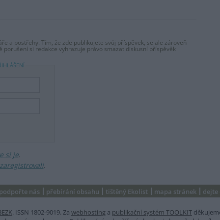
ře a postřehy. Tím, že zde publikujete svůj příspěvek, se ale zároveň
dě porušení si redakce vyhrazuje právo smazat diskusní příspěvěk
ŘIHLÁŠENÍ
 si je
.
zaregistrovali
.
podpořte nás
přebírání obsahu
tištěný Ekolist
mapa stránek
dejte
BEZK
. ISSN 1802-9019. Za
webhosting
a
publikační systém TOOLKIT
děkujem