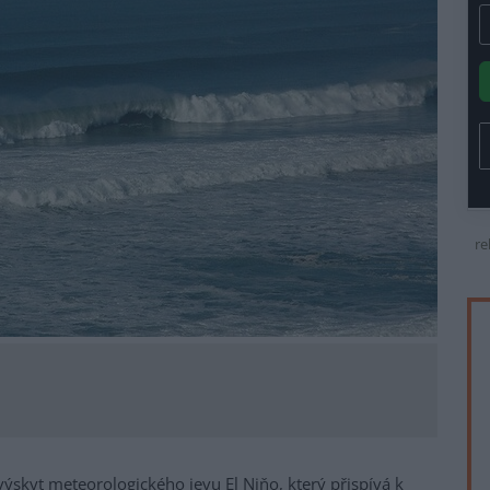
re
 výskyt meteorologického jevu El Niňo, který přispívá k