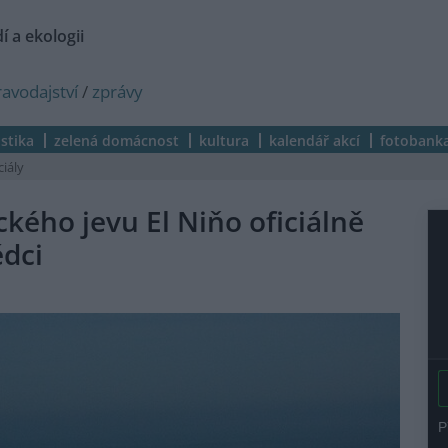
í a ekologii
ravodajství
/
zprávy
istika
zelená domácnost
kultura
kalendář akcí
fotobank
ciály
kého jevu El Niňo oficiálně
ědci