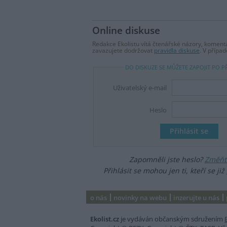
Online diskuse
Redakce Ekolistu vítá čtenářské názory, komentá
zavazujete dodržovat
pravidla diskuse
. V přípa
DO DISKUZE SE MŮŽETE ZAPOJIT PO P
Uživatelský e-mail
Heslo
Zapomněli jste heslo?
Změňte
Přihlásit se mohou jen ti, kteří se již
o nás
novinky na webu
inzerujte u nás
Ekolist.cz
je vydáván občanským sdružením