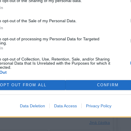
o opt-out of the Sharing of my personal data.
In
yskytl v letech 2015 a 2016, což vyvolalo rozsáhlé sucho v
o opt-out of the Sale of my Personal Data.
 Meteorologové již letos dříve varovali, že pokud letos
In
dávky potravin v době, kdy se zemědělci potýkají s
paliv v důsledku války v Íránu.
to opt-out of processing my Personal Data for Targeted
ing.
In
o opt-out of Collection, Use, Retention, Sale, and/or Sharing
ersonal Data that Is Unrelated with the Purposes for which it
lected.
Out
OPT OUT FROM ALL
CONFIRM
Data Deletion
Data Access
Privacy Policy