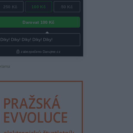
klama