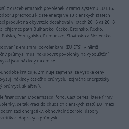
osů z dražeb emisních povolenek v rámci systému EU ETS,
dporu přechodu k čisté energii ve 13 členských státech
mácí produkt na obyvatele dosahoval v letech 2016 až 2018
 příjemce patří Bulharsko, Česko, Estonsko, Řecko,
, Polsko, Portugalsko, Rumunsko, Slovinsko a Slovensko.
odování s emisními povolenkami (EU ETS), v němž
áročný průmysl musí nakupovat povolenky na vypouštění
vyšší jsou náklady na emise.
ouhodobě kritizuje. Zmiňuje zejména, že vysoké ceny
a zvyšují náklady českého průmyslu, zejména energeticky
 průmysl, sklářství).
le financován Modernizační fond. Část peněz, které firmy
ovolenky, se tak vrací do chudších členských států EU, mezi
modernizaci energetiky, obnovitelné zdroje, úspory
ektrifikaci dopravy a průmyslu.