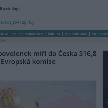
í a ekologii
ravodajství
/
zprávy
istika
zelená domácnost
kultura
kalendář akcí
fotobank
ciály
povolenek míří do Česka 516,8
a Evropská komise