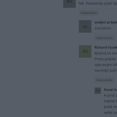
PH
NE. Povolenky platí š
Odpovědět
smějící se bes
ss
srandisto
Odpovědět
Richard Vace
RV
Možná to neví
Proto platíte
vybraným lide
nechtějí poř
Odpovědět
Pavel H
PH
A proč 
máme šp
Kolik my
velké p