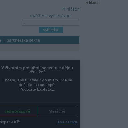
reklama
Přihlášení
rozšířené vyhledávání
a
partnerská sekce