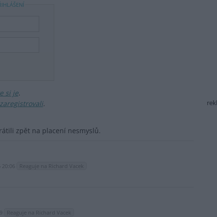
ŘIHLÁŠENÍ
 si je
.
zaregistrovali
.
rek
átili zpět na placení nesmyslů.
6 20:06
Reaguje na Richard Vacek
39
Reaguje na Richard Vacek