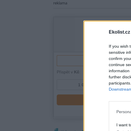
reklama
Ekolist.cz
If you wish 
sensitive in
confirm you
continue se
information 
further disc
participants
Downstream 
Persona
I want t