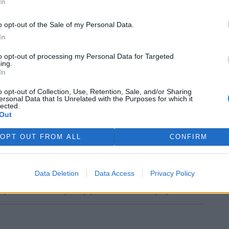
In
o opt-out of the Sale of my Personal Data.
 si vyhrazuje veškerá práva. Publikování nebo další šíření obsahu ze
rek
ho písemného souhlasu ze strany ČTK.
In
to opt-out of processing my Personal Data for Targeted
ing.
In
o opt-out of Collection, Use, Retention, Sale, and/or Sharing
ersonal Data that Is Unrelated with the Purposes for which it
lected.
nících Rybářství Třeboň
Hladina Dunaje je na
Out
la třetina vody, nejvíce v
rekordním minimu; lodě
rii firmy
uvázly, rybáři jsou bez práce
OPT OUT FROM ALL
CONFIRM
Data Deletion
Data Access
Privacy Policy
ře a postřehy. Tím, že zde publikujete svůj příspěvek, se ale zároveň
dě porušení si redakce vyhrazuje právo smazat diskusní příspěvěk