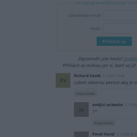
DO DISKUZE SE MŮŽETE ZAPOJIT PO P
Uživatelský e-mail
Heslo
Zapomněli jste heslo?
Změňte
Přihlásit se mohou jen ti, kteří se již
Richard Vacek
2.7.2026 19:04
RV
Lidem seberou peníze aby je vr
Odpovědět
smějící se bestie
2.7.202
ss
1*
Odpovědět
Pavel Hanzl
2.7.2026 20: