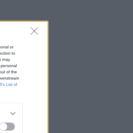
sonal or
ection to
ou may
 personal
out of the
 downstream
B’s List of