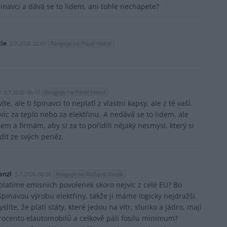
pinavci a dává se to lidem, ani tohle nechápete?
tie
2.7.2026 22:09
Reaguje na Pavel Hanzl
k
3.7.2026 06:10
Reaguje na Pavel Hanzl
te, ale ti špinavci to neplatí z vlastní kapsy, ale z té vaší.
 víc za teplo nebo za elektřinu. A nedává se to lidem, ale
m a firmám, aby si za to pořídili nějaký nesmysl, který si
ídit ze svých peněz.
anzl
3.7.2026 08:36
Reaguje na Richard Vacek
platíme emisních povolenek skoro nejvíc z celé EU? Bo
inavou výrobu elektřiny, takže ji máme logicky nejdražší.
slíte, že platí státy, které jedou na vítr, slunko a jádro, mají
rocento elautomobilů a celkově páli fosilu minimum?