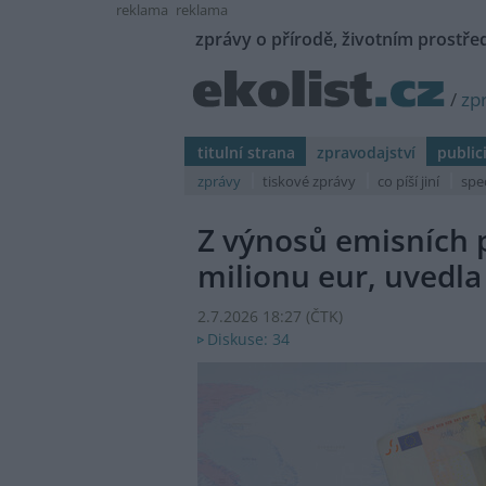
reklama
reklama
zprávy o přírodě, životním prostřed
/
zp
titulní strana
zpravodajství
public
zprávy
tiskové zprávy
co píší jiní
spe
Z výnosů emisních 
milionu eur, uvedl
2.7.2026 18:27 (
ČTK
)
Diskuse: 34