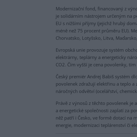
Modernizační fond, financovaný z výn
je solidárním nástrojem určeným na po
EU s nižšími příjmy (jejichž hrubý do
méně než 75 procent průměru EU). Mezi
Chorvatsko, Lotyšsko, Litva, Maďarsko
Evropská unie provozuje systém obch
elektrárny, teplárny a energeticky n
CO2. Čím vyšší je cena povolenky, tím 
Český premiér Andrej Babiš systém dl
povolenek zdražují elektřinu a teplo 
náročných odvětví (ocelářství, chemický
Právě z výnosů z těchto povolenek je a
a energetické společnosti zaplatí za p
něž patří i Česko, ve formě dotací na 
energie, modernizaci teplárenství či el