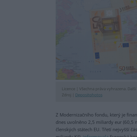
Licence |
Všechna práva vyhrazena. Další 
Zdroj |
Depositphotos
Z Modernizačního fondu, který je fin
dnes uvolněno 2,5 miliardy eur (60,5 
členských státech EU. Třetí nejvyšší č
miliardy Kč),
informovala
Evropská ko