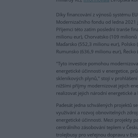
Díky financování z výnosů systému EU
Modernizačního fondu od ledna 2021 ji
Příjemci této zatím poslední tranše fi
milionu eur), Chorvatsko (109 milionů e
Maďarsko (552,3 milionu eur), Polsko (
Rumunsko (636,9 milionu eur), Řecko (2
"Tyto investice pomohou modernizovat
energetické účinnosti v energetice, p
skleníkových plynů," stojí v prohláš
nižšími příjmy modernizovat jejich ener
realizovat jejich národní energetické a
Padesát jedna schválených projektů se
využívání a rozvoj obnovitelných zdroj
energetické účinnosti. Mezi projekty p
centrálního zásobování teplem v Česku
trolejbusy pro veřejnou dopravu v Eston