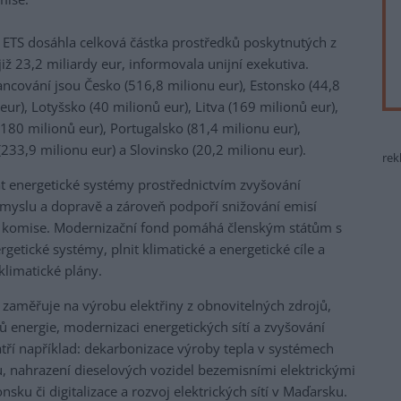
 ETS dosáhla celková částka prostředků poskytnutých z
ž 23,2 miliardy eur, informovala unijní exekutiva.
nancování jsou Česko (516,8 milionu eur), Estonsko (44,8
ur), Lotyšsko (40 milionů eur), Litva (169 milionů eur),
180 milionů eur), Portugalsko (81,4 milionu eur),
33,9 milionu eur) a Slovinsko (20,2 milionu eur).
rek
 energetické systémy prostřednictvím zvyšování
růmyslu a dopravě a zároveň podpoří snižování emisí
ení komise. Modernizační fond pomáhá členským státům s
getické systémy, plnit klimatické a energetické cíle a
 klimatické plány.
 zaměřuje na výrobu elektřiny z obnovitelných zdrojů,
ů energie, modernizaci energetických sítí a zvyšování
atří například: dekarbonizace výroby tepla v systémech
, nahrazení dieselových vozidel bezemisními elektrickými
sku či digitalizace a rozvoj elektrických sítí v Maďarsku.