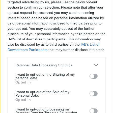
Je to maska, spadne náhle, větry zavodní
targeted advertising by us, please use the below opt-out
pod úsměvem modrých nebes proudy zelení.
section to confirm your selection. Please note that after your
opt-out request is processed you may continue seeing
reklama
interest-based ads based on personal information utilized by
us or personal information disclosed to third parties prior to
your opt-out. You may separately opt-out of the further
reklama
disclosure of your personal information by third parties on the
IAB’s list of downstream participants. This information may
also be disclosed by us to third parties on the
IAB’s List of
Stanislav Kostka Neumann
Downstream Participants
that may further disclose it to other
third parties.
tisknout
poslat
Personal Data Processing Opt Outs
reklama
I want to opt-out of the Sharing of my
personal data.
Online diskuse
Opted In
Redakce Ekolistu vítá čtenářské názory, komentáře a postřehy. Tím,
I want to opt-out of the Sale of my
že zde publikujete svůj příspěvek, se ale zároveň zavazujete
Personal Data.
dodržovat
pravidla diskuse
. V případě porušení si redakce
Opted In
vyhrazuje právo smazat diskusní příspěvěk
I want to opt-out of processing my
DO DISKUZE SE MŮŽETE ZAPOJIT PO PŘIHLÁŠENÍ
Personal Data for Targeted Advertising.