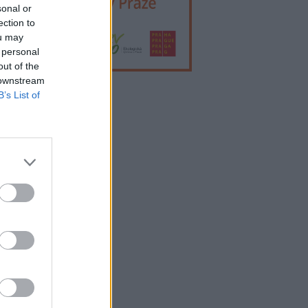
sonal or
ection to
ou may
 personal
out of the
 downstream
B’s List of
lama