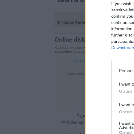
(
báseň ze sbírky Strojopisná trilogie
If you wish 
sensitive in
confirm you
Miroslav Červenka
continue se
information 
further disc
Online diskuse
participants
Redakce Ekolistu vítá čtenářské názory, komentá
Downstream 
zavazujete dodržovat
pravidla diskuse
. V přípa
DO DISKUZE SE MŮŽETE ZAPOJIT PO P
Persona
Uživatelský e-mail
I want t
Heslo
Opted 
I want t
Opted 
Zapomněli jste heslo?
Změňte
Přihlásit se mohou jen ti, kteří se již
I want 
Advertis
Opted 