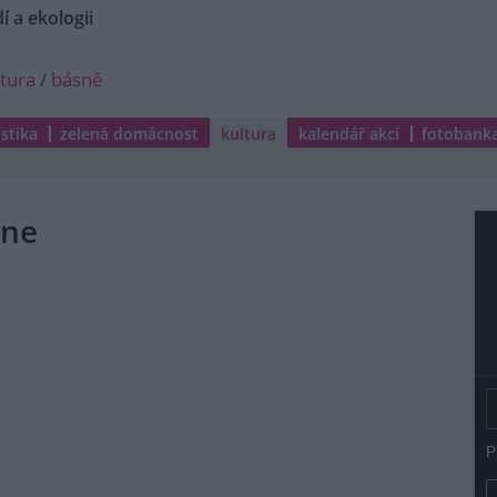
í a ekologii
ltura
/
básně
istika
zelená domácnost
kultura
kalendář akcí
fotobank
dne