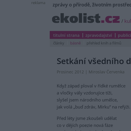
reklama
zprávy o přírodě, životním prostřed
/
ku
titulní strana
zpravodajství
public
články
básně
přehled knih a filmů
Setkání všedního 
Prosinec 2012 | Miroslav Červenka
Když západ ploval v řídké rumělce
a vločky vály vzdorujíce tíži,
slyšel jsem národního umělce,
jak volá „buď zdráv, Mirku“ na refýži.
Před léty jsme zkoušeli udělat
co v dějích poezie nová fáze