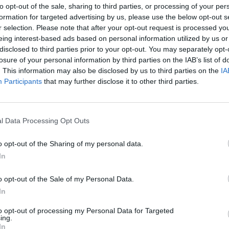
)
to opt-out of the sale, sharing to third parties, or processing of your per
formation for targeted advertising by us, please use the below opt-out s
r selection. Please note that after your opt-out request is processed y
eing interest-based ads based on personal information utilized by us or
tisknout
poslat
disclosed to third parties prior to your opt-out. You may separately opt-
losure of your personal information by third parties on the IAB’s list of
. This information may also be disclosed by us to third parties on the
IA
rek
ře a postřehy. Tím, že zde publikujete svůj příspěvek, se ale zároveň
Participants
that may further disclose it to other third parties.
dě porušení si redakce vyhrazuje právo smazat diskusní příspěvěk
ŘIHLÁŠENÍ
l Data Processing Opt Outs
o opt-out of the Sharing of my personal data.
In
o opt-out of the Sale of my Personal Data.
In
 si je
.
zaregistrovali
.
to opt-out of processing my Personal Data for Targeted
ing.
In