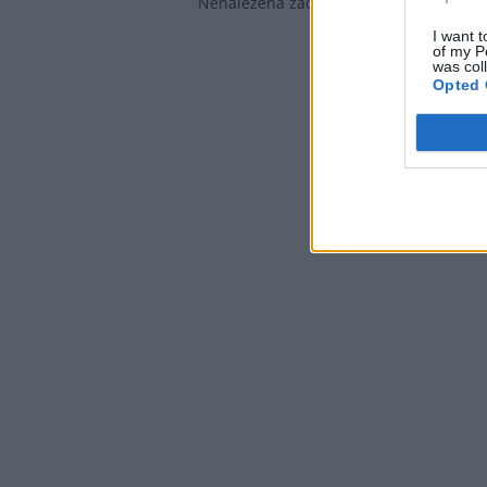
Nenalezena žádná zpráva
I want t
of my P
was col
Opted 