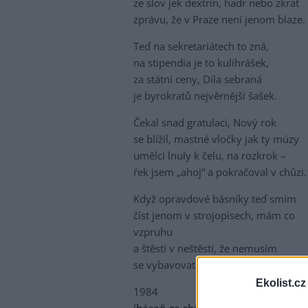
ze slov jek dextrín, hadr nebo zkrat
zprávu, že v Praze není jenom blaze.
Teď na sekretariátech to zná,
na stipendia je to kulihrášek,
za státní ceny, Díla sebraná
je byrokratů nejvěrnější šašek.
Čekal snad gratulaci, Nový rok
se blížil, mastné vločky jak ty múzy
umělci lnuly k čelu, na rozkrok –
řek jsem „ahoj“ a pokračoval v chůzi.
Když opravdové básníky teď smím
číst jenom v strojopisech, mám co
vzpruhu
a štěstí v neštěstí, že nemusím
se vybavovat s ksichty jeho druhu.
Ekolist.cz
1984