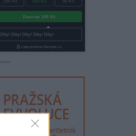
klama