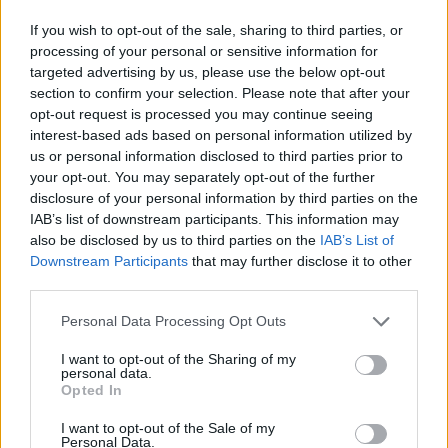
pomalý, a lidé tak mají čas si na jejich přítomnost zvyknout.
If you wish to opt-out of the sale, sharing to third parties, or
"Zatím nevíme, zda se jedná o migrujícího jedince, nebo o
processing of your personal or sensitive information for
zvíře, které se v Jizerských horách a Krkonoších usadilo
targeted advertising by us, please use the below opt-out
trvale. Doufáme, že nám další informace přinesou snímky z
section to confirm your selection. Please note that after your
fotopastí a výsledky genetických analýz - pokud se podaří
opt-out request is processed you may continue seeing
najít vzorky trusu," dodal Kutal. Zoologové doufají, že
interest-based ads based on personal information utilized by
portrétů predátora bude přibývat a jedinečné skvrny na
us or personal information disclosed to third parties prior to
srsti umožní spolehlivou identifikaci zvířat. To by pomohlo
your opt-out. You may separately opt-out of the further
upřesnit odhady o početnosti šelem na severu. Podle
nejnovější publikace, která shrnuje dosavadní poznatky o
disclosure of your personal information by third parties on the
výskytu velkých šelem v širší oblasti Jizerských hor,
IAB’s list of downstream participants. This information may
Krkonoš, Górach Stołowych a na Broumovsku, se v letech
also be disclosed by us to third parties on the
IAB’s List of
2012-13 vyskytovali na tomto území minimálně dva až tři
Downstream Participants
that may further disclose it to other
rysi.
third parties.
Personal Data Processing Opt Outs
reklama
I want to opt-out of the Sharing of my
personal data.
Opted In
I want to opt-out of the Sale of my
Personal Data.