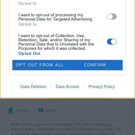
Opted In
I want to opt-out of processing my
Personal Data for Targeted Advertising.
Opted In
I want to opt-out of Collection, Use,
Retention, Sale, and/or Sharing of my
Personal Data that Is Unrelated with the
Purposes for which it was collected.
Opted Out
OPT OUT FROM ALL
CONFIRM
Data Deletion
Data Access
Privacy Policy
Další informace |
Líbil se vám článek?
Přispějte si na napsání dalšího
.
tisknout
poslat
BEZK využívá agenturní zpravodajství ČTK, která si vyhrazuje
veškerá práva. Publikování nebo další šíření obsahu ze zdrojů ČTK
je výslovně zakázáno bez předchozího písemného souhlasu ze