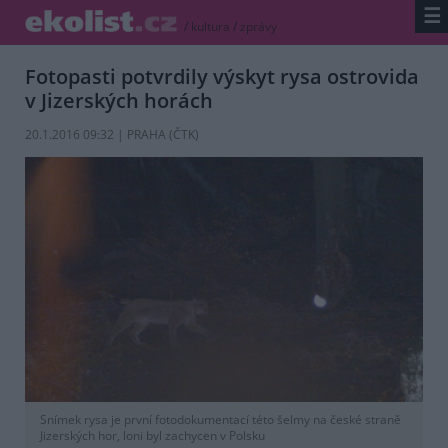
☰
/
kultura
/
zprávy
Fotopasti potvrdily výskyt rysa ostrovida
v Jizerských horách
20.1.2016 09:32 | PRAHA (
ČTK
)
Snímek rysa je první fotodokumentací této šelmy na české straně
Jizerských hor, loni byl zachycen v Polsku