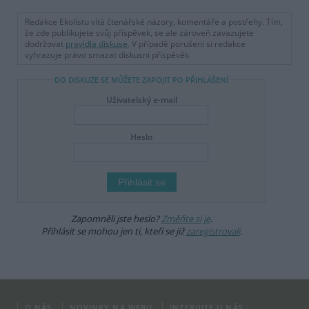
Redakce Ekolistu vítá čtenářské názory, komentáře a postřehy. Tím,
že zde publikujete svůj příspěvek, se ale zároveň zavazujete
dodržovat
pravidla diskuse
. V případě porušení si redakce
vyhrazuje právo smazat diskusní příspěvěk
DO DISKUZE SE MŮŽETE ZAPOJIT PO PŘIHLÁŠENÍ
Uživatelský e-mail
Heslo
Zapomněli jste heslo?
Změňte si je
.
Přihlásit se mohou jen ti, kteří se již
zaregistrovali
.
O NÁS
NOVINKY NA WEBU
INZERUJTE U NÁS