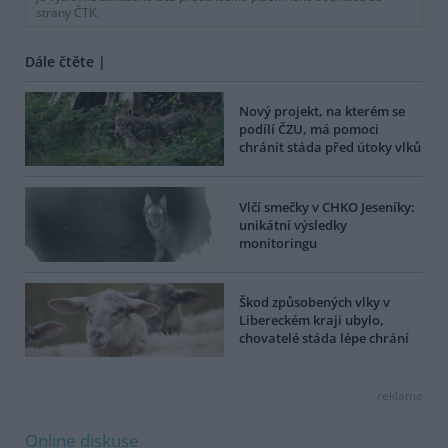
strany ČTK.
Dále čtěte |
Nový projekt, na kterém se
podílí ČZU, má pomoci
chránit stáda před útoky vlků
Vlčí smečky v CHKO Jeseníky:
unikátní výsledky
monitoringu
Škod způsobených vlky v
Libereckém kraji ubylo,
chovatelé stáda lépe chrání
reklama
Online diskuse