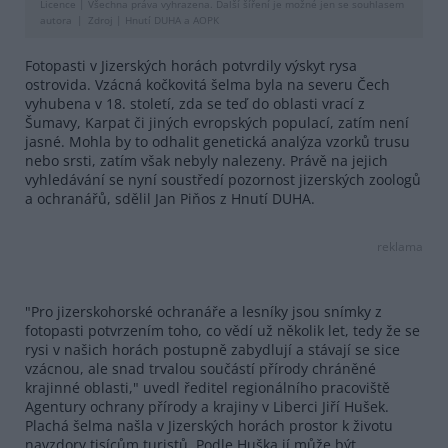
Licence |
Všechna práva vyhrazena. Další šíření je možné jen se souhlasem
autora
Zdroj |
Hnutí DUHA a AOPK
Fotopasti v Jizerských horách potvrdily výskyt rysa
ostrovida. Vzácná kočkovitá šelma byla na severu Čech
vyhubena v 18. století, zda se teď do oblasti vrací z
Šumavy, Karpat či jiných evropských populací, zatím není
jasné. Mohla by to odhalit genetická analýza vzorků trusu
nebo srsti, zatím však nebyly nalezeny. Právě na jejich
vyhledávání se nyní soustředí pozornost jizerských zoologů
a ochranářů, sdělil Jan Piňos z Hnutí DUHA.
reklama
"Pro jizerskohorské ochranáře a lesníky jsou snímky z
fotopasti potvrzením toho, co vědí už několik let, tedy že se
rysi v našich horách postupně zabydlují a stávají se sice
vzácnou, ale snad trvalou součástí přírody chráněné
krajinné oblasti," uvedl ředitel regionálního pracoviště
Agentury ochrany přírody a krajiny v Liberci Jiří Hušek.
Plachá šelma našla v Jizerských horách prostor k životu
navzdory tisícům turistů. Podle Huška jí může být