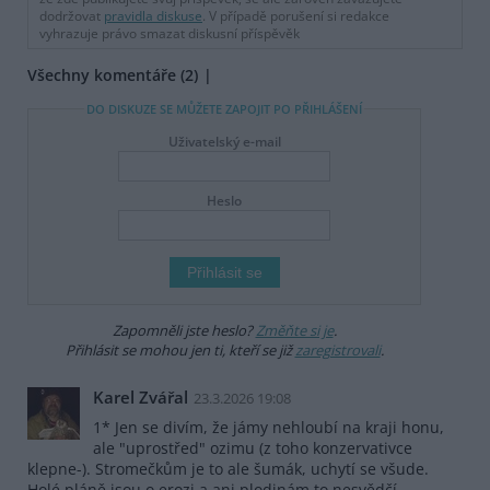
dodržovat
pravidla diskuse
. V případě porušení si redakce
vyhrazuje právo smazat diskusní příspěvěk
Všechny komentáře (2)
DO DISKUZE SE MŮŽETE ZAPOJIT PO PŘIHLÁŠENÍ
Uživatelský e-mail
Heslo
Zapomněli jste heslo?
Změňte si je
.
Přihlásit se mohou jen ti, kteří se již
zaregistrovali
.
Karel Zvářal
23.3.2026 19:08
1* Jen se divím, že jámy nehloubí na kraji honu,
ale "uprostřed" ozimu (z toho konzervativce
klepne-). Stromečkům je to ale šumák, uchytí se všude.
Holé pláně jsou o erozi a ani plodinám to nesvědčí.