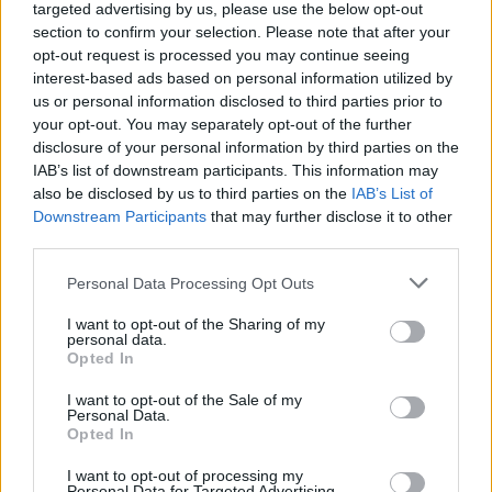
targeted advertising by us, please use the below opt-out
section to confirm your selection. Please note that after your
opt-out request is processed you may continue seeing
interest-based ads based on personal information utilized by
us or personal information disclosed to third parties prior to
your opt-out. You may separately opt-out of the further
disclosure of your personal information by third parties on the
IAB’s list of downstream participants. This information may
also be disclosed by us to third parties on the
IAB’s List of
Downstream Participants
that may further disclose it to other
third parties.
Personal Data Processing Opt Outs
I want to opt-out of the Sharing of my
personal data.
tisknout
poslat
Opted In
BEZK využívá agenturní zpravodajství ČTK, která si vyhrazuje
I want to opt-out of the Sale of my
Personal Data.
veškerá práva. Publikování nebo další šíření obsahu ze zdrojů ČTK
Opted In
je výslovně zakázáno bez předchozího písemného souhlasu ze
strany ČTK.
I want to opt-out of processing my
Personal Data for Targeted Advertising.