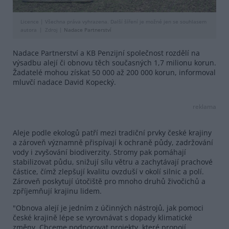
Licence |
Všechna práva vyhrazena. Další šíření je možné jen se souhlasem
autora
Zdroj |
Nadace Partnerství
Nadace Partnerství a KB Penzijní společnost rozdělí na
výsadbu alejí či obnovu těch současných 1,7 milionu korun.
Žadatelé mohou získat 50 000 až 200 000 korun, informoval
mluvčí nadace David Kopecký.
reklama
Aleje podle ekologů patří mezi tradiční prvky české krajiny
a zároveň významně přispívají k ochraně půdy, zadržování
vody i zvyšování biodiverzity. Stromy pak pomáhají
stabilizovat půdu, snižují sílu větru a zachytávají prachové
částice, čímž zlepšují kvalitu ovzduší v okolí silnic a polí.
Zároveň poskytují útočiště pro mnoho druhů živočichů a
zpříjemňují krajinu lidem.
"Obnova alejí je jedním z účinných nástrojů, jak pomoci
české krajině lépe se vyrovnávat s dopady klimatické
změny. Chceme podporovat projekty, které propojí