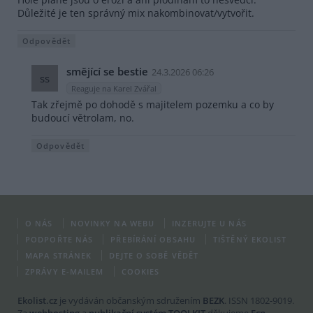
Důležité je ten správný mix nakombinovat/vytvořit.
Odpovědět
smějící se bestie
24.3.2026 06:26
ss
Reaguje na Karel Zvářal
Tak zřejmě po dohodě s majitelem pozemku a co by
budoucí větrolam, no.
Odpovědět
O NÁS
NOVINKY NA WEBU
INZERUJTE U NÁS
PODPOŘTE NÁS
PŘEBÍRÁNÍ OBSAHU
TIŠTĚNÝ EKOLIST
MAPA STRÁNEK
DEJTE O SOBĚ VĚDĚT
ZPRÁVY E-MAILEM
COOKIES
Ekolist.cz
je vydáván občanským sdružením
BEZK
. ISSN 1802-9019.
Za
webhosting
a
publikační systém TOOLKIT
děkujeme
Ecn