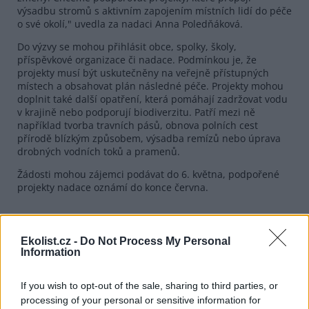
výsadbu stromů s aktivním zapojením místních lidí do péče
o své okolí," uvedla za nadaci Anna Poledňáková.
Do výzvy se mohou přihlásit obce, spolky, školy,
příspěvkové organizace či nadace. Podmínkou je, že
projekty musí být uskutečněny na veřejně přístupných
místech a obsahovat plán následné péče. Projekty mohou
doplnit také další opatření, která pomáhají zadržovat vodu
v krajině nebo podporují biodiverzitu. Patří mezi ně
například tvorba travních pásů, obnova polních cest
přírodě blízkým způsobem, výsadba remízů nebo úprava
drobných vodních toků a pramenů.
Žádosti mohou zájemci podávat do 6. května, podpořené
projekty nadace oznámí do konce června.
reklama
Ekolist.cz -
Do Not Process My Personal
Information
If you wish to opt-out of the sale, sharing to third parties, or
processing of your personal or sensitive information for