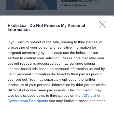
napodobovat zvuky okolí
včetně lidské řeči
Vědci odhalili, proč psi
Ekolist.cz -
Do Not Process My Personal
naklánějí hlavu ke straně
Information
Nový nanogenerátor imituje
If you wish to opt-out of the sale, sharing to third parties, or
pohyb řas a umí vytvářet
processing of your personal or sensitive information for
obnovitelnou energii i při
targeted advertising by us, please use the below opt-out
umístění na dně moře
section to confirm your selection. Please note that after your
opt-out request is processed you may continue seeing
reklama
interest-based ads based on personal information utilized by
us or personal information disclosed to third parties prior to
Online diskuse
your opt-out. You may separately opt-out of the further
disclosure of your personal information by third parties on the
Redakce Ekolistu vítá čtenářské názory, komentáře a postřehy. Tím,
IAB’s list of downstream participants. This information may
že zde publikujete svůj příspěvek, se ale zároveň zavazujete
also be disclosed by us to third parties on the
IAB’s List of
dodržovat
pravidla diskuse
. V případě porušení si redakce
Downstream Participants
that may further disclose it to other
vyhrazuje právo smazat diskusní příspěvěk
third parties.
Všechny komentáře (4)