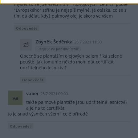
myslet si, že jde všechno v " rozvojových" zemích podle
"Evropského" střihu je nejspíš mylné. Je otázka, co se s
tím dá dělat, když palmový olej je skoro ve všem
Odpovědět
Zbyněk Šeděnka
25.7.2021 11:30
ZŠ
Reaguje na Jaroslav Řezáč
Obecně se plantážím olejových palem říká zelené
pouště. Jak tomuhle někdo mohl dát certifikát
udržitelného lesnictví?
Odpovědět
vaber
25.7.2021 09:00
va
takže palmové plantáže jsou udržitelné lesnictví?
a je na to certifikát
to je snad výsměch všem i celé přírodě
Odpovědět