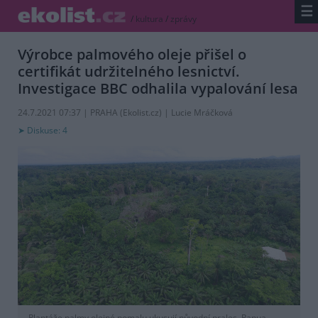
☰
/
kultura
/
zprávy
Výrobce palmového oleje přišel o
certifikát udržitelného lesnictví.
Investigace BBC odhalila vypalování lesa
24.7.2021 07:37 | PRAHA (
Ekolist.cz
) | Lucie Mráčková
Diskuse: 4
Plantáže palmy olejné pomalu ukusují původní prales. Papua,