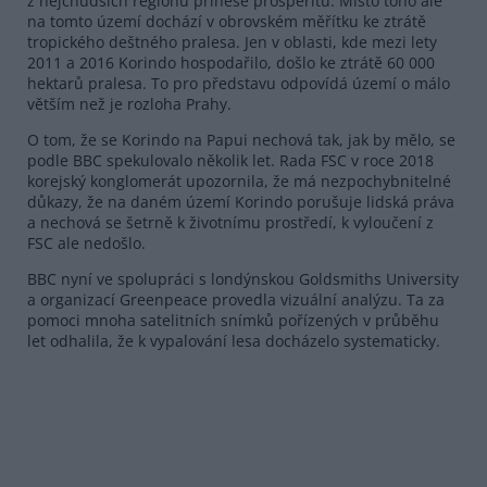
z nejchudších regionů přinese prosperitu. Místo toho ale
na tomto území dochází v obrovském měřítku ke ztrátě
tropického deštného pralesa. Jen v oblasti, kde mezi lety
2011 a 2016 Korindo hospodařilo, došlo ke ztrátě 60 000
hektarů pralesa. To pro představu odpovídá území o málo
větším než je rozloha Prahy.
O tom, že se Korindo na Papui nechová tak, jak by mělo, se
podle BBC spekulovalo několik let. Rada FSC v roce 2018
korejský konglomerát upozornila, že má nezpochybnitelné
důkazy, že na daném území Korindo porušuje lidská práva
a nechová se šetrně k životnímu prostředí, k vyloučení z
FSC ale nedošlo.
BBC nyní ve spolupráci s londýnskou Goldsmiths University
a organizací Greenpeace provedla vizuální analýzu. Ta za
pomoci mnoha satelitních snímků pořízených v průběhu
let odhalila, že k vypalování lesa docházelo systematicky.