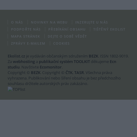
O NÁS
NOVINKY NA WEBU
INZERUJTE U NÁS
PODPOŘTE NÁS
PŘEBÍRÁNÍ OBSAHU
TIŠTĚNÝ EKOLIST
MAPA STRÁNEK
DEJTE O SOBĚ VĚDĚT
ZPRÁVY E-MAILEM
COOKIES
Ekolist.cz
je vydáván občanským sdružením
BEZK
. ISSN 1802-9019.
Za
webhosting
a
publikační systém TOOLKIT
děkujeme
Ecn
studiu
. Navštivte
Ecomonitor
.
Copyright ©
BEZK
. Copyright ©
ČTK
,
TASR
. Všechna práva
vyhrazena. Publikování nebo šíření obsahu je bez předchozího
souhlasu držitele autorských práv zakázáno.