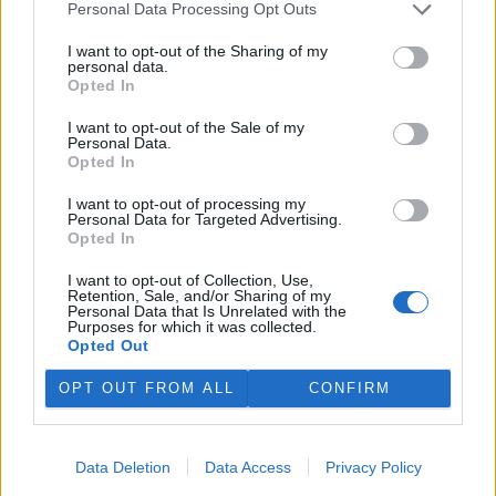
Personal Data Processing Opt Outs
DO DISKUZE SE MŮŽETE ZAPOJIT PO PŘIHLÁŠENÍ
I want to opt-out of the Sharing of my
Uživatelský e-mail
personal data.
Opted In
Heslo
I want to opt-out of the Sale of my
Personal Data.
Opted In
I want to opt-out of processing my
Personal Data for Targeted Advertising.
Opted In
Zapomněli jste heslo?
Změňte si je
.
Přihlásit se mohou jen ti, kteří se již
zaregistrovali
.
I want to opt-out of Collection, Use,
Retention, Sale, and/or Sharing of my
Personal Data that Is Unrelated with the
Zbyněk Šeděnka
24.7.2021 14:35
Purposes for which it was collected.
ZŠ
A jak asi výrobce získal pozemky pro pěstování
Opted Out
olejových palem?
OPT OUT FROM ALL
CONFIRM
Odpovědět
Jaroslav Řezáč
25.7.2021 08:21
Data Deletion
Data Access
Privacy Policy
JŘ
Reaguje na Zbyněk Šeděnka