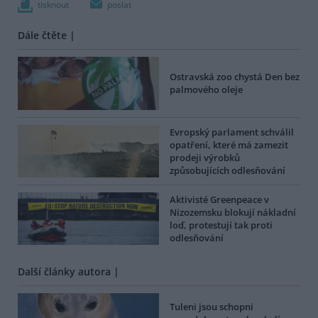
tisknout
poslat
Dále čtěte |
Ostravská zoo chystá Den bez
palmového oleje
Evropský parlament schválil
opatření, které má zamezit
prodeji výrobků
způsobujících odlesňování
Aktivisté Greenpeace v
Nizozemsku blokují nákladní
loď, protestují tak proti
odlesňování
Další články autora |
Tuleni jsou schopni