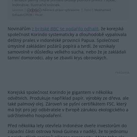
Indonésie. Ilustrační snímek.
Licence |
Některá práva vyhrazena
Foto |
Mokhamad
Edliadi/CIFOR
/
Flickr
Novinářům
z britské BBC se podařilo odhalit
, že korejská
společnost Korindo systematicky a dlouhodobě vypalovala
deštný prales v indonéské provincii Papua. Společnost
úmyslné zakládání požárů popírá a tvrdí, že vznikaly
samovolně v důsledku velkého sucha, nebo že je zakládali
tamní domorodci, aby se zbavili krys obrovských.
reklama
Korejská společnost Korindo je gigantem v několika
odvětvích. Produkuje například papír, výrobky ze dřeva, ale
také palmový olej. Zároveň se pyšní certifikátem FSC, který
má být pro její odběratele v Evropě zárukou ekologického a
udržitelného hospodaření.
Před několika lety otevřela Indonésie dveře investorům do
západní části ostrova Nová Guinea v naději, že to jednomu