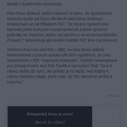
Moafi z Goldsmith University.
Pod tíhou důkazů došlo nakonec k tomu, že společnosti
Korindo bude od října oficiálně ukončena možnost
prokazovat se certifikátem FSC. “Ze strany společnosti
Korindo jsme bohužel nezaznamenali žádné výrazné
pokroky ve zlepšení jejího sociálního a environmentálního
chování,“ komentuje generální ředitel FSC Kim Carstensen.
Zatímco Korindo odmítlo s BBC na toto téma jakkoli
komunikovat a pouze vydalo oficiální vyjádření, že jsou
vyloučením z FSC “naprosto šokováni”, ředitel Greenpeace
pro jihovýchodní Asii Kiki Taufik k vyloučení říká: “Sice k
němu došlo až nyní, ale pořád je to lepší, než kdyby k
němu nedošlo nikdy. Jsme rádi, že FSC konečně přišlo k
rozumu.”
reklama