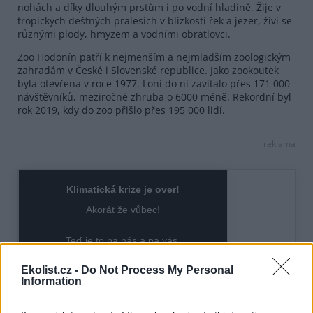
nohách a díky dlouhým prstům i po vodní hladině. Žije v
tropických deštných pralesích v blízkosti řek a jezer, živí se
různými plody, hmyzem a vodními obratlovci.
Zoo Hodonín patří k nejmenším a nejmladším zoologickým
zahradám v České i Slovenské republice. Jako zookoutek
byla otevřena v roce 1977. Loni do ní zavítalo přes 171 000
návštěvníků, meziročně zhruba o 6000 méně. Rekordní byl
rok 2019, kdy do zoo přišlo přes 195 000 lidí.
reklama
Ekolist.cz -
Do Not Process My Personal
Information