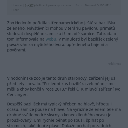
Licence |
Některá práva vyhrazena
Foto |
Bernard DUPONT
/
Flickr
Zoo Hodonín pořídila středoamerického ještěra baziliška
zeleného. Návštěvníci mohou v teráriu pavilonu primátů
sledovat dospělého samce a tři mladé samice. Zahrada o
tom informovala na
webu
. V minulosti byl bazilišek zelený
považován za mytického tvora, opředeného bájemi a
pověrami.
reklama
V hodonínské zoo je tento druh staronový, zařízení jej už
před lety chovalo. "Poslední kus baziliška zeleného jsme
měli a chov končil v roce 2013," řekl ČTK mluvčí zařízení Ivo
Cencinger.
Dospělý bazilišek má typický hřeben na hlavě, hřbetu i
ocasu, samice pouze na hlavě. Na výrazně zeleném těle má
drobné světlemodré skvrny a konec dlouhého ocasu je
proužkovaný. Umí rychle běhat po souši, šplhat po
stromech, také dobře plave. Dokáže prchat po zadních