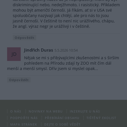
diskriminující nebo, nedejžhmoto, i rasistický. Příkladem
mohou být američtí černoši. Já říkám, ať si v USA své
spoluobčany nazývají jak chtějí, ale pro nás to jsou
jasně černoši. V češtině to není nic urážlivého, chápu,
že angl. výraz negr je urážlivý i v češtině.
Odpovědět
Jindřich Duras
5.5.2026 10:54
JD
Nějak se mi s přibývajícími zkušenostmi a s širším
pohledem na Přírodu zdají ty ZOO mít čím dál
menší a menší smysl. Dřív jsem si myslel opak...
Odpovědět
O NÁS
NOVINKY NA WEBU
INZERUJTE U NÁS
PODPOŘTE NÁS
PŘEBÍRÁNÍ OBSAHU
TIŠTĚNÝ EKOLIST
MAPA STRÁNEK
DEJTE O SOBĚ VĚDĚT