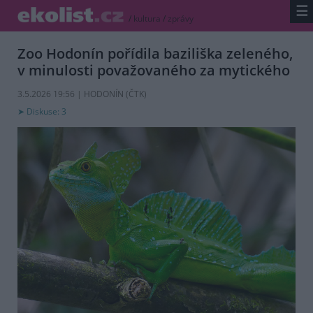
☰
/
kultura
/
zprávy
Zoo Hodonín pořídila baziliška zeleného,
v minulosti považovaného za mytického
3.5.2026 19:56 | HODONÍN (
ČTK
)
Diskuse: 3