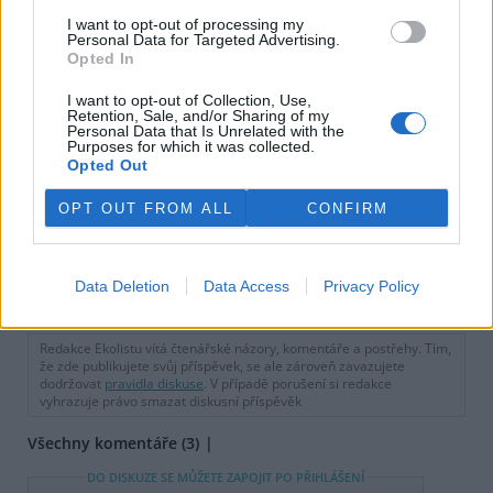
I want to opt-out of processing my
Personal Data for Targeted Advertising.
Safari Park Dvůr Králové nad
Opted In
Labem má vzácné mládě
makiho trpasličího
I want to opt-out of Collection, Use,
Retention, Sale, and/or Sharing of my
Personal Data that Is Unrelated with the
Purposes for which it was collected.
Zubří stádo v olomoucké zoo
Opted Out
se rozrostlo o dvě mláďata,
už dovádí ve výběhu
OPT OUT FROM ALL
CONFIRM
reklama
Data Deletion
Data Access
Privacy Policy
Online diskuse
Redakce Ekolistu vítá čtenářské názory, komentáře a postřehy. Tím,
že zde publikujete svůj příspěvek, se ale zároveň zavazujete
dodržovat
pravidla diskuse
. V případě porušení si redakce
vyhrazuje právo smazat diskusní příspěvěk
Všechny komentáře (3)
DO DISKUZE SE MŮŽETE ZAPOJIT PO PŘIHLÁŠENÍ