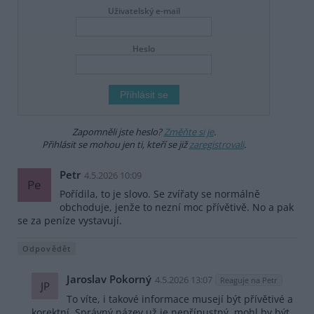
Uživatelský e-mail
Heslo
Zapomněli jste heslo?
Změňte si je
.
Přihlásit se mohou jen ti, kteří se již
zaregistrovali
.
Petr
4.5.2026 10:09
Pe
Pořídila, to je slovo. Se zvířaty se normálně
obchoduje, jenže to nezní moc přívětivě. No a pak
se za peníze vystavují.
Odpovědět
Jaroslav Pokorný
4.5.2026 13:07
Reaguje na Petr
JP
To víte, i takové informace musejí být přívětivé a
korektní. Správný název už je nepřípustný, mohl by být