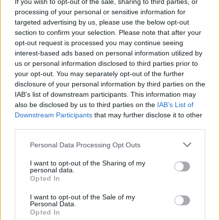
If you wish to opt-out of the sale, sharing to third parties, or
processing of your personal or sensitive information for
targeted advertising by us, please use the below opt-out
section to confirm your selection. Please note that after your
opt-out request is processed you may continue seeing
interest-based ads based on personal information utilized by
us or personal information disclosed to third parties prior to
your opt-out. You may separately opt-out of the further
disclosure of your personal information by third parties on the
IAB’s list of downstream participants. This information may
tisknout
poslat
also be disclosed by us to third parties on the
IAB’s List of
Downstream Participants
that may further disclose it to other
BEZK využívá agenturní zpravodajství ČTK, která si vyhrazuje
third parties.
veškerá práva. Publikování nebo další šíření obsahu ze zdrojů ČTK
je výslovně zakázáno bez předchozího písemného souhlasu ze
Personal Data Processing Opt Outs
strany ČTK.
I want to opt-out of the Sharing of my
Dále čtěte |
personal data.
Opted In
V Japonsku, které bojuje s
I want to opt-out of the Sale of my
extrémními vedry, uhynuly
Personal Data.
tři lvice, píše BBC News
Opted In