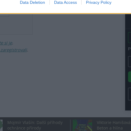
Data Deletion
Data Access
Privacy Policy
 si je
.
ž
zaregistrovali
.
Mojmír Vlašín: Další příhody
Viktorie Hanišová
ochránce přírody
Beton a hlína