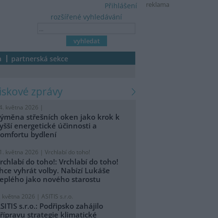
reklama
Přihlášení
rozšířené vyhledávání
a
partnerská sekce
tiskové zprávy
4. května 2026 |
ýměna střešních oken jako krok k
yšší energetické účinnosti a
omfortu bydlení
1. května 2026 |
Vrchlabí do toho!
rchlabí do toho!: Vrchlabí do toho!
hce vyhrát volby. Nabízí Lukáše
eplého jako nového starostu
. května 2026 |
ASITIS s.r.o.
SITIS s.r.o.: Podřipsko zahájilo
řípravu strategie klimatické