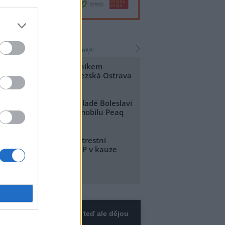
zprávy
nejnovější
nejčtenější
strava bojuje s bolševníkem
elkolepým v obvodu Slezská Ostrava
.8.2026 01:09
koda Auto zahájila v Mladé Boleslavi
ýrobu nového elektromobilu Peaq
.8.2026 00:36
stravská radní podala trestní
známení za postup MŽP v kauze
aldy Heřmanice
.8.2026 17:50
Diskuse: 2