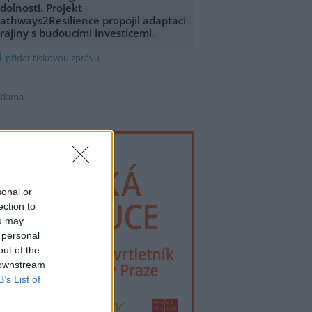
dolnosti. Projekt
athways2Resilience propojil adaptaci
rajiny s budoucími investicemi.
přidat tiskovou zprávu
klama
sonal or
ection to
ou may
 personal
out of the
 downstream
B’s List of