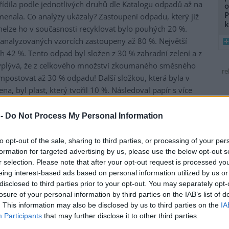
ídila podle jednotlivých druhů dle Katalogu odpadů až na
o
P
menala. Co analýzy ukázaly? Zastoupení odpadu, který již
k
nelze ho v současnosti recyklovat bylo pouhých 20 %.
 v analyzovaných vzorcích zastoupeny až 80 %. Největší
ch 42 %. Tento odpad byl složen z 30 % zahradní zelení a z
plývá, že z celkového množství zkoumaného směsného
re
ostovat až 30 % odpadu! Další složkou, která byla v
a, byl plast, který tvořil 10 %. Následoval papír s více
 ani podíl textilu, který tvořil 4 %. Z analýz jasně
ončil v nádobách na směsný komunální odpad, nemuselo
 -
Do Not Process My Personal Information
respektive domácnosti správně vytřídily. Řešením, jak
 hospodářství, může být zavedení systému ECONIT. Jedná
to opt-out of the sale, sharing to third parties, or processing of your per
na úrovni domácností, který v obcích výrazně zvyšuje
formation for targeted advertising by us, please use the below opt-out s
r selection. Please note that after your opt-out request is processed y
kládání s odpady mnohem efektivnější. Příkladem může
eing interest-based ads based on personal information utilized by us or
po zavedení systému ECONIT – k výraznému zvýšení
disclosed to third parties prior to your opt-out. You may separately opt-
ožek. O Institutu Cirkulární Ekonomiky: INCIEN společně s
losure of your personal information by third parties on the IAB’s list of
 umožňují přechod z lineárního chodu systému na
. This information may also be disclosed by us to third parties on the
IA
ovat, vzdělávat, interpretovat osvědčené postupy a
Participants
that may further disclose it to other third parties.
y při přechodu z lineární na cirkulární ekonomiku. O