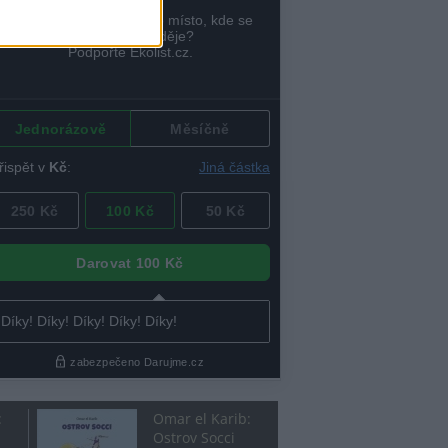
:
Omar el Karib:
Ostrov Socci