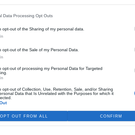
nabízí nápaditá řešení, jak u nás zlepšit nakládání s
nožství směsného komunálního odpadu, 2. předcházení jeho
l Data Processing Opt Outs
o opt-out of the Sharing of my personal data.
tisknout
poslat
In
O
v
o opt-out of the Sale of my Personal Data.
7
In
Š
v
to opt-out of processing my Personal Data for Targeted
ing.
7
In
O
táře a postřehy. Tím, že zde publikujete svůj příspěvek, se ale
o
o opt-out of Collection, Use, Retention, Sale, and/or Sharing
se
. V případě porušení si redakce vyhrazuje právo smazat diskusní
ersonal Data that Is Unrelated with the Purposes for which it
h
lected.
6
Out
ŘIHLÁŠENÍ
OPT OUT FROM ALL
CONFIRM