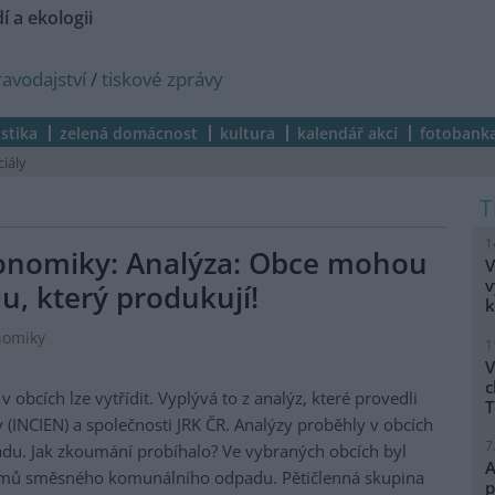
í a ekologii
ravodajství
/
tiskové zprávy
istika
zelená domácnost
kultura
kalendář akcí
fotobank
ciály
1
ekonomiky: Analýza: Obce mohou
V
v
u, který produkují!
k
onomiky
1
V
c
obcích lze vytřídit. Vyplývá to z analýz, které provedli
T
y (INCIEN) a společnosti JRK ČR. Analýzy proběhly v obcích
7
du. Jak zkoumání probíhalo? Ve vybraných obcích byl
A
ramů směsného komunálního odpadu. Pětičlenná skupina
p