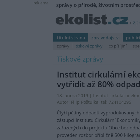
reklama
zprávy o přírodě, životním prostřed
/
zp
titulní strana
zpravodajství
public
zprávy
tiskové zprávy
co píší jiní
spe
Tiskové zprávy
Institut cirkulární 
vytřídit až 80% odpad
18. února 2019 |
Institut cirkulární ek
Autor:
Filip Poštulka
, tel: 724104295
Čtyři pětiny odpadů vyprodukovaných v 
zástupci Institutu Cirkulární Ekonomik
zařazených do projektu Obce bez odpa
proveden rozbor přibližně 500 kilog