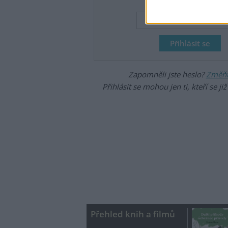
Heslo
Zapomněli jste heslo?
Změňte
Přihlásit se mohou jen ti, kteří se ji
Přehled knih a filmů