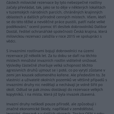
částech milovické rezervace by tyto nebezpečné rostliny
začaly převládat, tak, jako se to děje v některých lokalitách
v tuzemských národních parcích, chráněných krajinných
oblastech a dalších přírodně cenných místech. Všem, kteří
se do této těžké a nevděčné práce pustili, patří naše velké
poděkování,“ ocenil pomoc tří desítek dobrovolníků Dalibor
Dostál, ředitel ochranářské společnosti Česká krajina, která
milovickou rezervaci založila v roce 2015 ve spolupráci s
vědci.
S invazními rostlinami bojují dobrovolníci na území
rezervace již několik let. Za tu dobu se daří na těchto
místech množství invazních rostlin viditelně snižovat.
Výsledky částečně zhoršuje velká schopnost těchto
agresivních druhů ujmout se i poté, co po vyrytí zůstane v
zemi jen kousek odlomeného kořene. Ale především to, že
vlastníci a uživatelé okolních pozemků ve většině případů s
invazními druhy nic nedělají a nechávají je volně šířit po
okolí. Odtud se pak znovu dostávají do rezervace velkých
kopytníků, i na místa, která již byla invazek zbavená.
Invazní druhy neškodí pouze přírodě, ale způsobují i
značné ekonomické škody, například v zemědělství,
lesnictví, dopravě a v dalších oborech. Zpráva OSN z roku