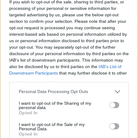
If you wish to opt-out of the sale, sharing to third parties, or
Czech, LaNiche, Payton Legal, Projan Service, Bříza &
processing of your personal or sensitive information for
Trubač, advokátní kancelář, Vertue, Beire, Pro živou
targeted advertising by us, please use the below opt-out
zahradu, JK Jitka Kudláčková, Nadace ČEZ, Megabooks CZ,
section to confirm your selection. Please note that after your
Net4Gas, Pivovar Zubr, Cestovní kancelář Periscope
Skandinávie, Abrasiv, Hotelová škola Poděbrady, Operační
opt-out request is processed you may continue seeing
program Životní prostředí, Státní fond životního prostředí,
interest-based ads based on personal information utilized by
Agentura ochrany přírody a krajiny České republiky,
us or personal information disclosed to third parties prior to
Středočeský kraj, Jihomoravský kraj, Město Milovice, Město
your opt-out. You may separately opt-out of the further
Benátky nad Jizerou, American International School ve
disclosure of your personal information by third parties on the
Vídni, milovická Mateřská škola Kostička, sdružení Přátelé a
IAB’s list of downstream participants. This information may
rodáci Milovic i veřejnost.
also be disclosed by us to third parties on the
IAB’s List of
Downstream Participants
that may further disclose it to other
third parties.
reklama
Personal Data Processing Opt Outs
Dalibor Dostál
, tel: 420606635303
I want to opt-out of the Sharing of my
personal data.
tisknout
poslat
Opted In
I want to opt-out of the Sale of my
Tento článek patří do kategorie |
Personal Data.
Opted In
Česká republika