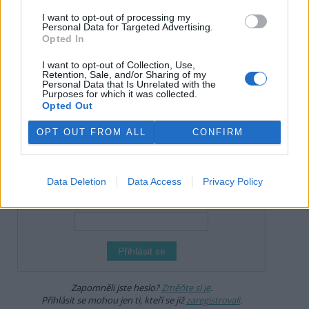
I want to opt-out of processing my
Personal Data for Targeted Advertising.
reklama
Opted In
Online diskuse
I want to opt-out of Collection, Use,
Retention, Sale, and/or Sharing of my
Personal Data that Is Unrelated with the
Redakce Ekolistu vítá čtenářské názory, komentáře a postřehy. Tím,
Purposes for which it was collected.
že zde publikujete svůj příspěvek, se ale zároveň zavazujete
Opted Out
dodržovat
pravidla diskuse
. V případě porušení si redakce
vyhrazuje právo smazat diskusní příspěvěk
OPT OUT FROM ALL
CONFIRM
DO DISKUZE SE MŮŽETE ZAPOJIT PO PŘIHLÁŠENÍ
Uživatelský e-mail
Data Deletion
Data Access
Privacy Policy
Heslo
Zapomněli jste heslo?
Změňte si je
.
Přihlásit se mohou jen ti, kteří se již
zaregistrovali
.