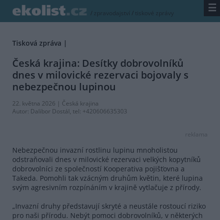
☰
/
zpravodajství
/
tiskové zprávy
Tisková zpráva |
Česká krajina: Desítky dobrovolníků
dnes v milovické rezervaci bojovaly s
nebezpečnou lupinou
22. května 2026 |
Česká krajina
Autor:
Dalibor Dostál
, tel: +420606635303
reklama
Nebezpečnou invazní rostlinu lupinu mnoholistou
odstraňovali dnes v milovické rezervaci velkých kopytníků
dobrovolníci ze společností Kooperativa pojišťovna a
Takeda. Pomohli tak vzácným druhům květin, které lupina
svým agresivním rozpínáním v krajině vytlačuje z přírody.
„Invazní druhy představují skryté a neustále rostoucí riziko
pro naši přírodu. Nebýt pomoci dobrovolníků, v některých