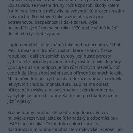
2023 uvádí, že invazní druhy ročně způsobí škody kolem
9,4 bilionu korun a měly vliv na vyhynutí 60 procent rostlin
a živočichů. Představují také vážné ohrožení pro
potravinovou bezpečnost i lidské zdraví. Výše
hospodářských škod se od roku 1970 podle vědců každé
desetiletí čtyřikrát zvyšuje.
Lupina mnoholistá je známá také pod označením vlčí bob.
Patří k invazním druhům rostlin, které se šíří v České
republice i dalších zemích Evropy. Její husté porosty
vytlačující z přírody původní druhy rostlin, navíc do půdy
vylučuje dusík a podporuje tím růst různých plevelů, což
vede k dalšímu zhoršování stavu přírodně cenných lokalit.
Místo původně pestrých pastvin dokáže lupina za několik
let vytvořit chudou monokulturu. Lupina má oblast
přirozeného výskytu na severoamerickém kontinentu,
vyskytuje se tam od slunné Kalifornie po chladné území
jižní Aljašky.
Kromě lupiny mnoholisté odstraňují dobrovolníci v
milovické rezervaci ještě celík kanadský a odborníci pak
ještě trnovník akát. První dobrovolníci začali s
odstraňováním lupiny mnoholisté v milovické rezervaci již