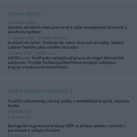
tiskové zprávy
14. května 2026 |
Výměna střešních oken jako krok k vyšší energetické účinnosti a
komfortu bydlení
11. května 2026 |
Vrchlabí do toho!
Vrchlabí do toho!: Vrchlabí do toho! chce vyhrát volby. Nabízí
Lukáše Teplého jako nového starostu
7. května 2026 |
ASITIS s.r.o.
ASITIS s.r.o.: Podřipsko zahájilo přípravu strategie klimatické
odolnosti. Projekt Pathways2Resilience propojil adaptaci
krajiny s budoucími investicemi.
zprávy
nejnovější
nejčtenější
Tradiční záhumenky udržují ptáky v zemědělské krajině, ukázala
studie
6.8.2026 01:23
Diskuse: 4
Ekologické organizace kritizují MŽP za přesun peněz z výnosů z
povolenek k velkým firmám
6.8.2026 01:17