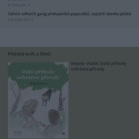
Diskuse: 3
Celníci odhalili gang překupníků papoušků, zajistili stovku ptáků
5.8.2026 20:13
Přehled knih a filmů
Mojmír Vlašín: Další příhody
ochránce přírody